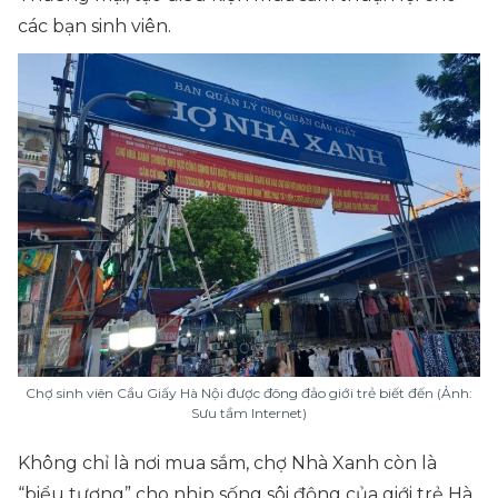
các bạn sinh viên.
Chợ sinh viên Cầu Giấy Hà Nội được đông đảo giới trẻ biết đến (Ảnh:
Sưu tầm Internet)
Không chỉ là nơi mua sắm, chợ Nhà Xanh còn là
“biểu tượng” cho nhịp sống sôi động của giới trẻ Hà