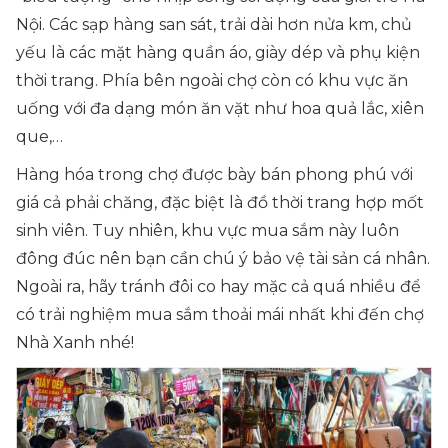
Nội. Các sạp hàng san sát, trải dài hơn nửa km, chủ
yếu là các mặt hàng quần áo, giày dép và phụ kiện
thời trang. Phía bên ngoài chợ còn có khu vực ăn
uống với đa dạng món ăn vặt như hoa quả lắc, xiên
que,…
Hàng hóa trong chợ được bày bán phong phú với
giá cả phải chăng, đặc biệt là đồ thời trang hợp mốt
sinh viên. Tuy nhiên, khu vực mua sắm này luôn
đông đúc nên bạn cần chú ý bảo vệ tài sản cá nhân.
Ngoài ra, hãy tránh đôi co hay mặc cả quá nhiều để
có trải nghiệm mua sắm thoải mái nhất khi đến chợ
Nhà Xanh nhé!