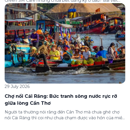
Green SM Care nhưng chưa biết đăng ký ở đâu? Bài viết
dưới đây sẽ hướng dẫn chi tiết cách tham gia (và hủy tham
gia) gói bảo hiểm này ngay trên ứng dụng Green SM, cùng
những lưu ý quan trọng trước khi […]
29 July 2026
Chợ nổi Cái Răng: Bức tranh sông nước rực rỡ
giữa lòng Cần Thơ
Người ta thường nói rằng đến Cần Thơ mà chưa ghé chợ
nổi Cái Răng thì coi như chưa chạm được vào hồn của miền
Tây. Từng đoàn ghe xuồng chở đầy trái cây rực rỡ, tiếng
máy nổ lách tách hòa cùng tiếng rao mời vang vọng trong