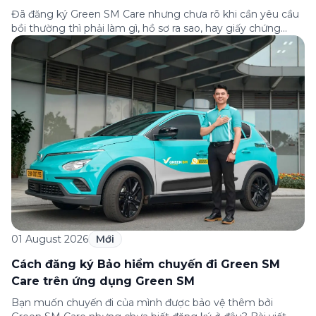
hỗ trợ
Đã đăng ký Green SM Care nhưng chưa rõ khi cần yêu cầu
bồi thường thì phải làm gì, hồ sơ ra sao, hay giấy chứng
nhận bảo hiểm tìm ở đâu? Bài viết này tổng hợp đầy đủ các
câu hỏi thường gặp nhất về quy trình bồi thường và hỗ trợ
của Green […]
01 August 2026
Mới
Cách đăng ký Bảo hiểm chuyến đi Green SM
Care trên ứng dụng Green SM
Bạn muốn chuyến đi của mình được bảo vệ thêm bởi