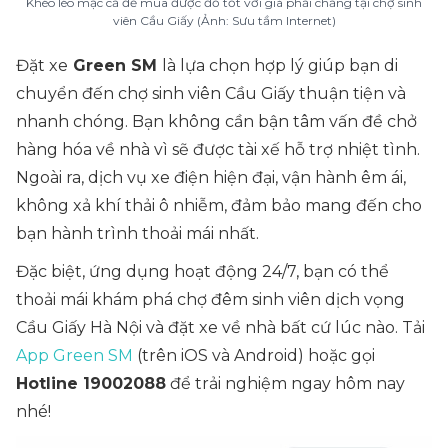
Khéo léo mặc cả để mua được đồ tốt với giá phải chăng tại chợ sinh
viên Cầu Giấy (Ảnh: Sưu tầm Internet)
Đặt xe
Green SM
là lựa chọn hợp lý giúp bạn di
chuyển đến chợ sinh viên Cầu Giấy thuận tiện và
nhanh chóng. Bạn không cần bận tâm vấn đề chở
hàng hóa về nhà vì sẽ được tài xế hỗ trợ nhiệt tình.
Ngoài ra, dịch vụ xe điện hiện đại, vận hành êm ái,
không xả khí thải ô nhiễm, đảm bảo mang đến cho
bạn hành trình thoải mái nhất.
Đặc biệt, ứng dụng hoạt động 24/7, bạn có thể
thoải mái khám phá chợ đêm sinh viên dịch vọng
Cầu Giấy Hà Nội và đặt xe về nhà bất cứ lúc nào. Tải
App Green SM
(trên iOS và Android) hoặc gọi
Hotline 19002088
để trải nghiệm ngay hôm nay
nhé!