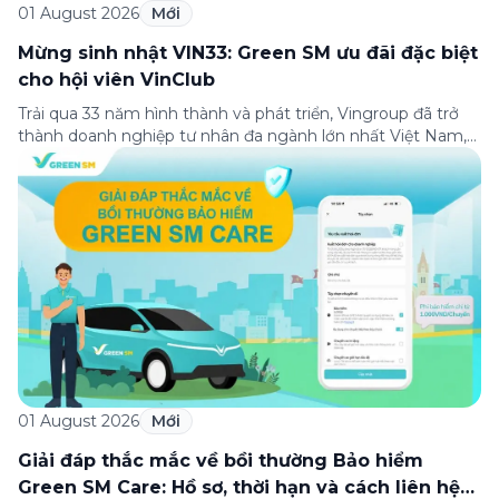
01 August 2026
Mới
Mừng sinh nhật VIN33: Green SM ưu đãi đặc biệt
cho hội viên VinClub
Trải qua 33 năm hình thành và phát triển, Vingroup đã trở
thành doanh nghiệp tư nhân đa ngành lớn nhất Việt Nam,
lọt Top 30 doanh nghiệp lớn nhất Đông Nam Á theo bảng
xếp hạng của Tạp chí Fortune (Mỹ). Nhân kỷ niệm 33 năm
thành lập (8/8/1993 đến 8/8/2026), Green SM trân […]
01 August 2026
Mới
Giải đáp thắc mắc về bồi thường Bảo hiểm
Green SM Care: Hồ sơ, thời hạn và cách liên hệ