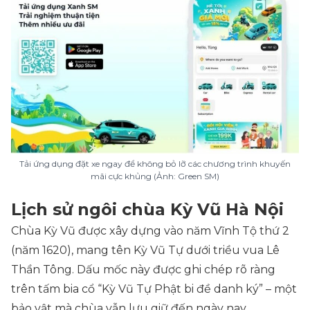
Tải ứng dụng đặt xe ngay để không bỏ lỡ các chương trình khuyến
mãi cực khủng (Ảnh: Green SM)
Lịch sử ngôi chùa Kỳ Vũ Hà Nội
Chùa Kỳ Vũ được xây dựng vào năm Vĩnh Tộ thứ 2
(năm 1620), mang tên Kỳ Vũ Tự dưới triều vua Lê
Thần Tông. Dấu mốc này được ghi chép rõ ràng
trên tấm bia cổ “
Kỳ Vũ Tự Phật bi đề danh ký
” – một
bảo vật mà chùa vẫn lưu giữ đến ngày nay.