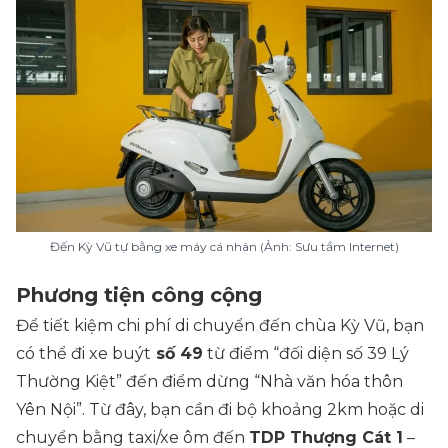
Đến Kỳ Vũ tự bằng xe máy cá nhân (Ảnh: Sưu tầm Internet)
Phương tiện công cộng
Để tiết kiệm chi phí di chuyển đến chùa Kỳ Vũ, bạn
có thể đi xe buýt
số 49
từ điểm “
đối diện số 39 Lý
Thường Kiệt
” đến điểm dừng “
Nhà văn hóa thôn
Yên Nội
”. Từ đây, bạn cần đi bộ khoảng 2km hoặc di
chuyển bằng taxi/xe ôm đến
TDP Thượng Cát 1
–