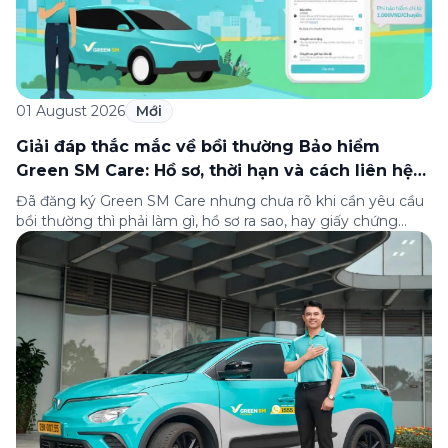
01 August 2026
Mới
Giải đáp thắc mắc về bồi thường Bảo hiểm
Green SM Care: Hồ sơ, thời hạn và cách liên hệ
hỗ trợ
Đã đăng ký Green SM Care nhưng chưa rõ khi cần yêu cầu
bồi thường thì phải làm gì, hồ sơ ra sao, hay giấy chứng
nhận bảo hiểm tìm ở đâu? Bài viết này tổng hợp đầy đủ các
câu hỏi thường gặp nhất về quy trình bồi thường và hỗ trợ
của Green […]