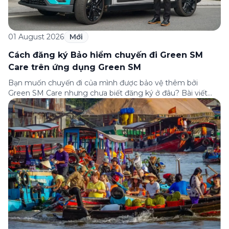
01 August 2026
Mới
Cách đăng ký Bảo hiểm chuyến đi Green SM
Care trên ứng dụng Green SM
Bạn muốn chuyến đi của mình được bảo vệ thêm bởi
Green SM Care nhưng chưa biết đăng ký ở đâu? Bài viết
dưới đây sẽ hướng dẫn chi tiết cách tham gia (và hủy tham
gia) gói bảo hiểm này ngay trên ứng dụng Green SM, cùng
những lưu ý quan trọng trước khi […]