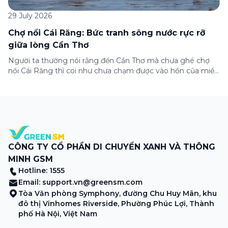
29 July 2026
Chợ nổi Cái Răng: Bức tranh sông nước rực rỡ
giữa lòng Cần Thơ
Người ta thường nói rằng đến Cần Thơ mà chưa ghé chợ
nổi Cái Răng thì coi như chưa chạm được vào hồn của miền
Tây. Từng đoàn ghe xuồng chở đầy trái cây rực rỡ, tiếng
máy nổ lách tách hòa cùng tiếng rao mời vang vọng trong
sương sớm, và cả những cây […]
CÔNG TY CỔ PHẦN DI CHUYỂN XANH VÀ THÔNG
MINH GSM
Hotline: 1555
Email:
support.vn@greensm.com
Tòa Văn phòng Symphony, đường Chu Huy Mân, khu
đô thị Vinhomes Riverside, Phường Phúc Lợi, Thành
phố Hà Nội, Việt Nam