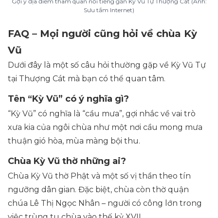
Gợi ý địa điểm tham quan nổi tiếng gần Kỳ Vũ Tự Thượng Cát (Ảnh:
Sưu tầm Internet)
FAQ – Mọi người cũng hỏi về chùa Kỳ
Vũ
Dưới đây là một số câu hỏi thường gặp về Kỳ Vũ Tự
tại Thượng Cát mà bạn có thể quan tâm.
Tên “Kỳ Vũ” có ý nghĩa gì?
“Kỳ Vũ” có nghĩa là “cầu mưa”, gợi nhắc về vai trò
xưa kia của ngôi chùa như một nơi cầu mong mưa
thuận gió hòa, mùa màng bội thu.
Chùa Kỳ Vũ thờ những ai?
Chùa Kỳ Vũ thờ Phật và một số vị thần theo tín
ngưỡng dân gian. Đặc biệt, chùa còn thờ quận
chúa Lê Thị Ngọc Nhân – người có công lớn trong
việc trùng tu chùa vào thế kỷ XVII.