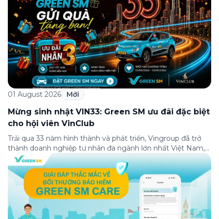
01 August 2026
Mới
Mừng sinh nhật VIN33: Green SM ưu đãi đặc biệt
cho hội viên VinClub
Trải qua 33 năm hình thành và phát triển, Vingroup đã trở
thành doanh nghiệp tư nhân đa ngành lớn nhất Việt Nam,
lọt Top 30 doanh nghiệp lớn nhất Đông Nam Á theo bảng
xếp hạng của Tạp chí Fortune (Mỹ). Nhân kỷ niệm 33 năm
thành lập (8/8/1993 đến 8/8/2026), Green SM trân […]