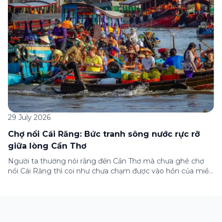
những lưu ý quan trọng trước khi […]
29 July 2026
Chợ nổi Cái Răng: Bức tranh sông nước rực rỡ
giữa lòng Cần Thơ
Người ta thường nói rằng đến Cần Thơ mà chưa ghé chợ
nổi Cái Răng thì coi như chưa chạm được vào hồn của miền
Tây. Từng đoàn ghe xuồng chở đầy trái cây rực rỡ, tiếng
máy nổ lách tách hòa cùng tiếng rao mời vang vọng trong
sương sớm, và cả những cây […]