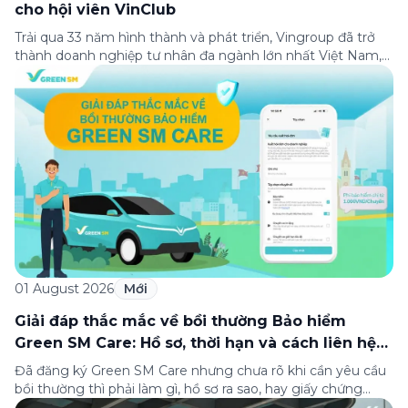
cho hội viên VinClub
Trải qua 33 năm hình thành và phát triển, Vingroup đã trở
thành doanh nghiệp tư nhân đa ngành lớn nhất Việt Nam,
lọt Top 30 doanh nghiệp lớn nhất Đông Nam Á theo bảng
xếp hạng của Tạp chí Fortune (Mỹ). Nhân kỷ niệm 33 năm
thành lập (8/8/1993 đến 8/8/2026), Green SM trân […]
01 August 2026
Mới
Giải đáp thắc mắc về bồi thường Bảo hiểm
Green SM Care: Hồ sơ, thời hạn và cách liên hệ
hỗ trợ
Đã đăng ký Green SM Care nhưng chưa rõ khi cần yêu cầu
bồi thường thì phải làm gì, hồ sơ ra sao, hay giấy chứng
nhận bảo hiểm tìm ở đâu? Bài viết này tổng hợp đầy đủ các