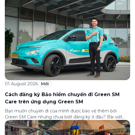
câu hỏi thường gặp nhất về quy trình bồi thường và hỗ trợ
của Green […]
01 August 2026
Mới
Cách đăng ký Bảo hiểm chuyến đi Green SM
Care trên ứng dụng Green SM
Bạn muốn chuyến đi của mình được bảo vệ thêm bởi
Green SM Care nhưng chưa biết đăng ký ở đâu? Bài viết
dưới đây sẽ hướng dẫn chi tiết cách tham gia (và hủy tham
gia) gói bảo hiểm này ngay trên ứng dụng Green SM, cùng