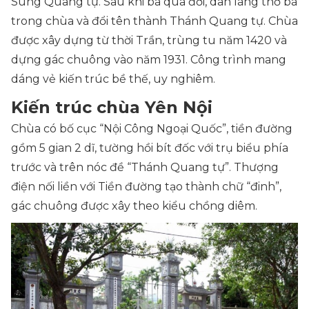
Sùng Quang tự. Sau khi bà qua đời, dân làng thờ bà
trong chùa và đổi tên thành Thánh Quang tự. Chùa
được xây dựng từ thời Trần, trùng tu năm 1420 và
dựng gác chuông vào năm 1931. Công trình mang
dáng vẻ kiến trúc bề thế, uy nghiêm.
Kiến trúc chùa Yên Nội
Chùa có bố cục “Nội Công Ngoại Quốc”, tiền đường
gồm 5 gian 2 dĩ, tường hồi bít đốc với trụ biểu phía
trước và trên nóc đề “Thánh Quang tự”. Thượng
điện nối liền với Tiền đường tạo thành chữ “đinh”,
gác chuông được xây theo kiểu chồng diêm.