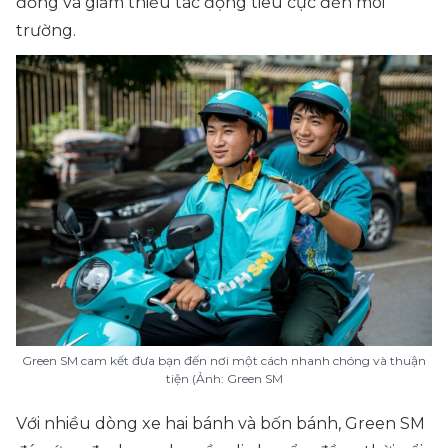
đồng và giảm thiểu tác động tiêu cực đến môi
trường.
Green SM cam kết đưa bạn đến nơi một cách nhanh chóng và thuận
tiện (Ảnh: Green SM
Với nhiều dòng xe hai bánh và bốn bánh, Green SM