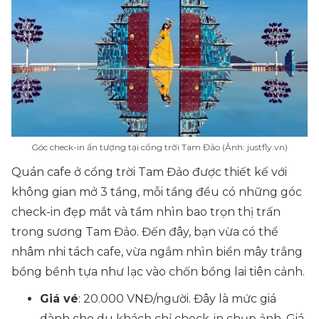
Góc check-in ấn tượng tại cổng trời Tam Đảo (Ảnh: justfly.vn)
Quán cafe ở cổng trời Tam Đảo được thiết kế với
không gian mở 3 tầng, mỗi tầng đều có những góc
check-in đẹp mắt và tầm nhìn bao trọn thị trấn
trong sương Tam Đảo. Đến đây, bạn vừa có thể
nhâm nhi tách cafe, vừa ngắm nhìn biển mây trắng
bồng bềnh tựa như lạc vào chốn bồng lai tiên cảnh.
Giá vé
: 20.000 VNĐ/người. Đây là mức giá
dành cho du khách chỉ check-in chụp ảnh. Giá