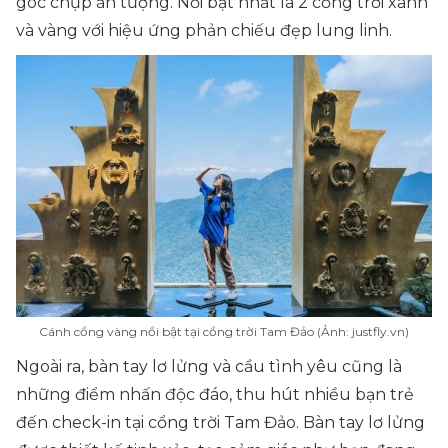
góc chụp ấn tượng. Nổi bật nhất là 2 cổng trời xanh
và vàng với hiệu ứng phản chiếu đẹp lung linh.
Cánh cổng vàng nổi bật tại cổng trời Tam Đảo (Ảnh: justfly.vn)
Ngoài ra, bàn tay lơ lửng và cầu tình yêu cũng là
những điểm nhấn độc đáo, thu hút nhiều bạn trẻ
đến check-in tại cổng trời Tam Đảo. Bàn tay lơ lửng