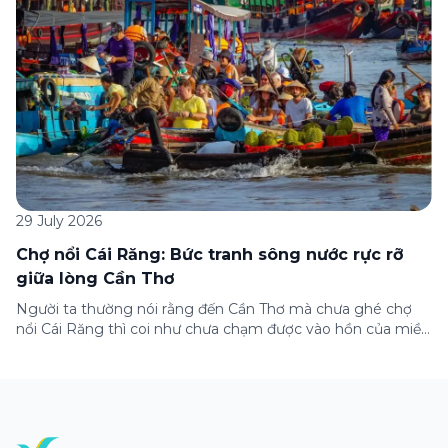
29 July 2026
Chợ nổi Cái Răng: Bức tranh sông nước rực rỡ
giữa lòng Cần Thơ
Người ta thường nói rằng đến Cần Thơ mà chưa ghé chợ
nổi Cái Răng thì coi như chưa chạm được vào hồn của miền
Tây. Từng đoàn ghe xuồng chở đầy trái cây rực rỡ, tiếng
máy nổ lách tách hòa cùng tiếng rao mời vang vọng trong
sương sớm, và cả những cây […]