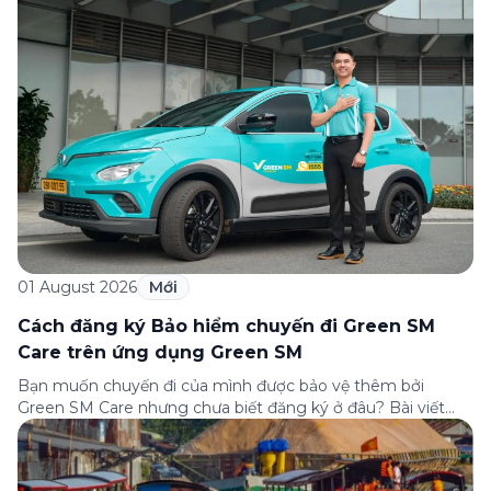
câu hỏi thường gặp nhất về quy trình bồi thường và hỗ trợ
của Green […]
01 August 2026
Mới
Cách đăng ký Bảo hiểm chuyến đi Green SM
Care trên ứng dụng Green SM
Bạn muốn chuyến đi của mình được bảo vệ thêm bởi
Green SM Care nhưng chưa biết đăng ký ở đâu? Bài viết
dưới đây sẽ hướng dẫn chi tiết cách tham gia (và hủy tham
gia) gói bảo hiểm này ngay trên ứng dụng Green SM, cùng
những lưu ý quan trọng trước khi […]