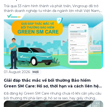
Trải qua 33 năm hình thành và phát triển, Vingroup đã trở
thành doanh nghiệp tư nhân đa ngành lớn nhất Việt Nam,
lọt Top 30 doanh nghiệp lớn nhất Đông Nam Á theo bảng
xếp hạng của Tạp chí Fortune (Mỹ). Nhân kỷ niệm 33 năm
thành lập (8/8/1993 đến 8/8/2026), Green SM trân […]
01 August 2026
Mới
Giải đáp thắc mắc về bồi thường Bảo hiểm
Green SM Care: Hồ sơ, thời hạn và cách liên hệ
hỗ trợ
Đã đăng ký Green SM Care nhưng chưa rõ khi cần yêu cầu
bồi thường thì phải làm gì, hồ sơ ra sao, hay giấy chứng
nhận bảo hiểm tìm ở đâu? Bài viết này tổng hợp đầy đủ các