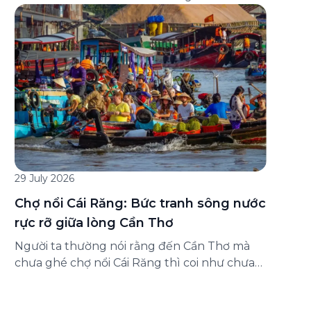
đăng ký ở đâu? Bài viết dưới đây sẽ hướng
dẫn chi tiết cách tham gia (và hủy tham gia)
gói bảo hiểm này ngay trên ứng dụng Green
SM, cùng những lưu ý quan trọng trước khi
[…]
29 July 2026
Chợ nổi Cái Răng: Bức tranh sông nước
rực rỡ giữa lòng Cần Thơ
Người ta thường nói rằng đến Cần Thơ mà
chưa ghé chợ nổi Cái Răng thì coi như chưa
chạm được vào hồn của miền Tây. Từng
đoàn ghe xuồng chở đầy trái cây rực rỡ, tiếng