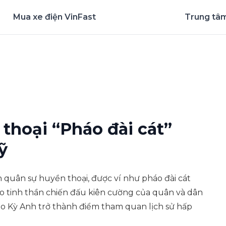
Mua xe điện VinFast
Trung tâm
nghiệm ứng dụng ngay
thoại “Pháo đài cát”
ỹ
h quân sự huyền thoại, được ví như pháo đài cát
o tinh thần chiến đấu kiên cường của quân và dân
ạo Kỳ Anh trở thành điểm tham quan lịch sử hấp