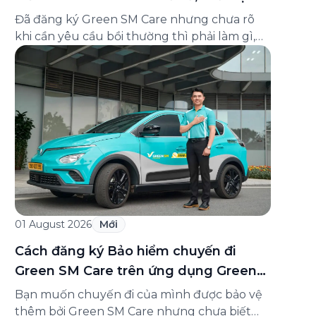
và cách liên hệ hỗ trợ
Đã đăng ký Green SM Care nhưng chưa rõ
khi cần yêu cầu bồi thường thì phải làm gì,
hồ sơ ra sao, hay giấy chứng nhận bảo hiểm
tìm ở đâu? Bài viết này tổng hợp đầy đủ các
câu hỏi thường gặp nhất về quy trình bồi
thường và hỗ trợ của Green […]
01 August 2026
Mới
Cách đăng ký Bảo hiểm chuyến đi
Green SM Care trên ứng dụng Green
SM
Bạn muốn chuyến đi của mình được bảo vệ
thêm bởi Green SM Care nhưng chưa biết