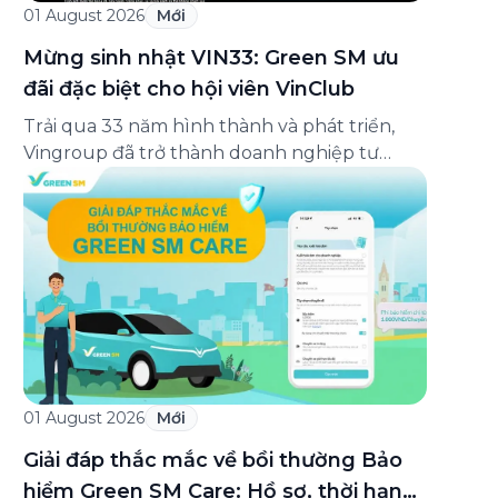
01 August 2026
Mới
Mừng sinh nhật VIN33: Green SM ưu
đãi đặc biệt cho hội viên VinClub
Trải qua 33 năm hình thành và phát triển,
Vingroup đã trở thành doanh nghiệp tư
nhân đa ngành lớn nhất Việt Nam, lọt Top 30
doanh nghiệp lớn nhất Đông Nam Á theo
bảng xếp hạng của Tạp chí Fortune (Mỹ).
Nhân kỷ niệm 33 năm thành lập (8/8/1993
đến 8/8/2026), Green SM trân […]
01 August 2026
Mới
Giải đáp thắc mắc về bồi thường Bảo
hiểm Green SM Care: Hồ sơ, thời hạn