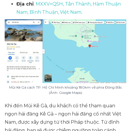
Địa chỉ
:
MXXV+Q5H, Tân Thành, Hàm Thuận
Nam, Bình Thuận, Việt Nam
.
Mũi Kê Gà cách TP. Hồ Chí Minh khoảng 180km về phía Đông Bắc
(Ảnh: Google Maps)
Khi đến Mũi Kê Gà, du khách có thể tham quan
ngọn hải đăng Kê Gà – ngọn hải đăng cổ nhất Việt
Nam, được xây dựng từ thời Pháp thuộc. Từ đỉnh
hải đăng, bạn sẽ được chiêm ngưỡng toàn cảnh