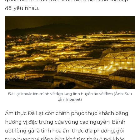
đôi yêu nhau.
Đà Lạt khoác lên mình vẻ đẹp lung linh huyền ảo về đêm (Ảnh: Sưu
tầm Internet)
Ẩm thực Đà Lạt còn chinh phục thực khách bằng
hương vị đặc trưng của vùng cao nguyên. Bánh
ướt lòng gà là tinh hoa ẩm thực địa phương, gói
trọn hương vị riêng biệt khó tìm thấy ở nơi khác,