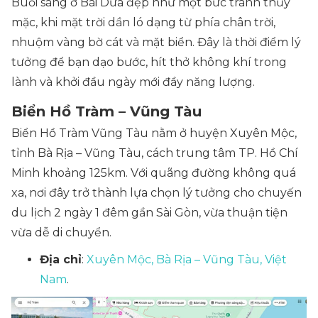
Buổi sáng ở Bãi Dứa đẹp như một bức tranh thủy
mặc, khi mặt trời dần ló dạng từ phía chân trời,
nhuộm vàng bờ cát và mặt biển. Đây là thời điểm lý
tưởng để bạn dạo bước, hít thở không khí trong
lành và khởi đầu ngày mới đầy năng lượng.
Biển Hồ Tràm – Vũng Tàu
Biển Hồ Tràm Vũng Tàu nằm ở huyện Xuyên Mộc,
tỉnh Bà Rịa – Vũng Tàu, cách trung tâm TP. Hồ Chí
Minh khoảng 125km. Với quãng đường không quá
xa, nơi đây trở thành lựa chọn lý tưởng cho chuyến
du lịch 2 ngày 1 đêm gần Sài Gòn, vừa thuận tiện
vừa dễ di chuyển.
Địa chỉ
:
Xuyên Mộc, Bà Rịa – Vũng Tàu, Việt
Nam
.