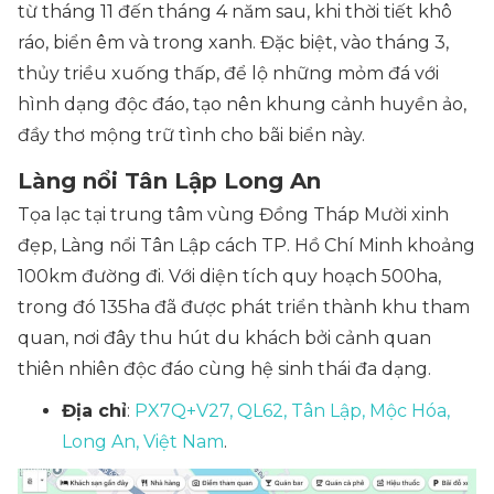
từ tháng 11 đến tháng 4 năm sau, khi thời tiết khô
ráo, biển êm và trong xanh. Đặc biệt, vào tháng 3,
thủy triều xuống thấp, để lộ những mỏm đá với
hình dạng độc đáo, tạo nên khung cảnh huyền ảo,
đầy thơ mộng trữ tình cho bãi biển này.
Làng nổi Tân Lập Long An
Tọa lạc tại trung tâm vùng Đồng Tháp Mười xinh
đẹp, Làng nổi Tân Lập cách TP. Hồ Chí Minh khoảng
100km đường đi. Với diện tích quy hoạch 500ha,
trong đó 135ha đã được phát triển thành khu tham
quan, nơi đây thu hút du khách bởi cảnh quan
thiên nhiên độc đáo cùng hệ sinh thái đa dạng.​
Địa chỉ
:
PX7Q+V27, QL62, Tân Lập, Mộc Hóa,
Long An, Việt Nam
.