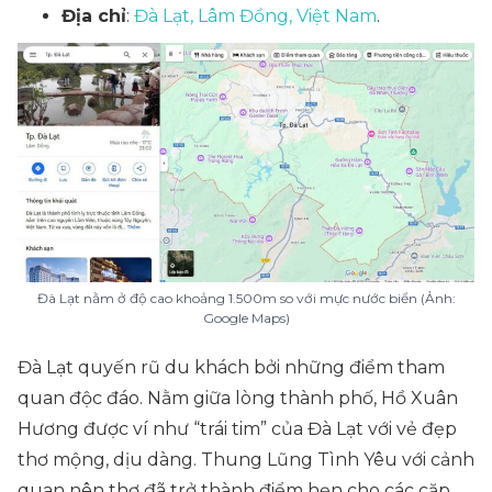
Địa chỉ
:
Đà Lạt, Lâm Đồng, Việt Nam
.
Đà Lạt nằm ở độ cao khoảng 1.500m so với mực nước biển (Ảnh:
Google Maps)
Đà Lạt quyến rũ du khách bởi những điểm tham
quan độc đáo. Nằm giữa lòng thành phố, Hồ Xuân
Hương được ví như “trái tim” của Đà Lạt với vẻ đẹp
thơ mộng, dịu dàng. Thung Lũng Tình Yêu với cảnh
quan nên thơ đã trở thành điểm hẹn cho các cặp