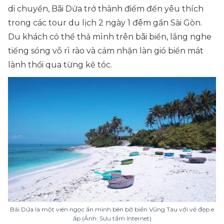
di chuyển, Bãi Dứa trở thành điểm đến yêu thích
trong các
tour du lịch 2 ngày 1 đêm gần Sài Gòn
.
Du khách có thể thả mình trên bãi biển, lắng nghe
tiếng sóng vỗ rì rào và cảm nhận làn gió biển mát
lành thổi qua từng kẽ tóc.
Bãi Dứa là một viên ngọc ẩn mình bên bờ biển Vũng Tàu với vẻ đẹp e
ấp (Ảnh: Sưu tầm Internet)