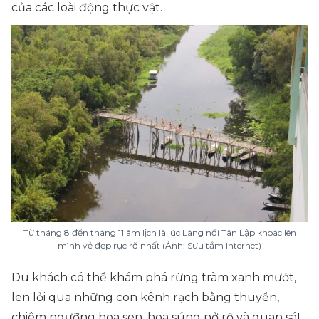
của các loài động thực vật.
Từ tháng 8 đến tháng 11 âm lịch là lúc Làng nổi Tân Lập khoác lên
mình vẻ đẹp rực rỡ nhất (Ảnh: Sưu tầm Internet)
Du khách có thể khám phá rừng tràm xanh mướt,
len lỏi qua những con kênh rạch bằng thuyền,
chiêm ngưỡng hoa sen, hoa súng nở rộ và quan sát