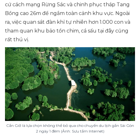
cứ cách mạng Rừng Sác và chinh phục tháp Tang
Bồng cao 26m để ngắm toàn cảnh khu vực. Ngoài
ra, việc quan sát đàn khỉ tự nhiên hơn 1.000 con và
tham quan khu bảo tồn chim, cá sấu tại đây cũng
rất thú vị.
Cần Giờ là lựa chọn không thể bỏ qua cho chuyến du lịch gần Sài Gòn
2 ngày 1 đêm (Ảnh: Sưu tầm Internet)