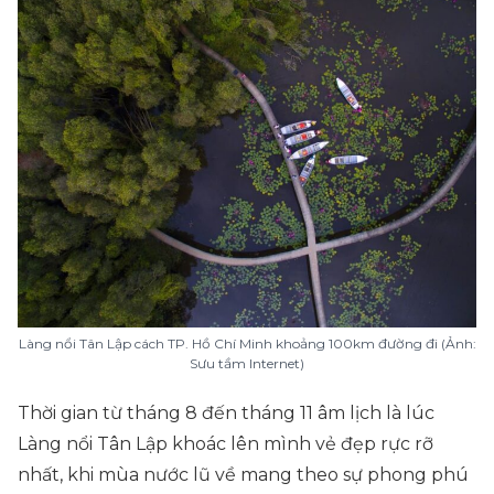
Làng nổi Tân Lập cách TP. Hồ Chí Minh khoảng 100km đường đi (Ảnh:
Sưu tầm Internet)
Thời gian từ tháng 8 đến tháng 11 âm lịch là lúc
Làng nổi Tân Lập khoác lên mình vẻ đẹp rực rỡ
nhất, khi mùa nước lũ về mang theo sự phong phú