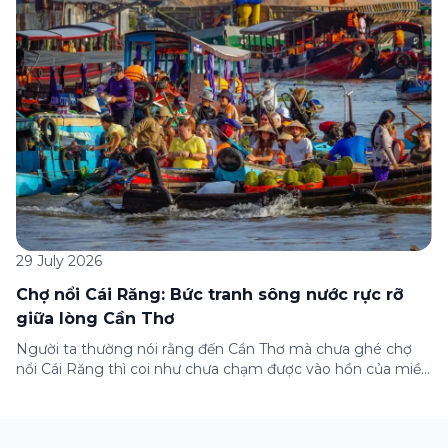
gia) gói bảo hiểm này ngay trên ứng dụng Green SM, cùng
những lưu ý quan trọng trước khi […]
29 July 2026
Chợ nổi Cái Răng: Bức tranh sông nước rực rỡ
giữa lòng Cần Thơ
Người ta thường nói rằng đến Cần Thơ mà chưa ghé chợ
nổi Cái Răng thì coi như chưa chạm được vào hồn của miền
Tây. Từng đoàn ghe xuồng chở đầy trái cây rực rỡ, tiếng
máy nổ lách tách hòa cùng tiếng rao mời vang vọng trong
sương sớm, và cả những cây […]