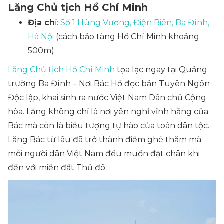
Lăng Chủ tịch Hồ Chí Minh
Địa ch
ỉ:
Số 1 Hùng Vương, Điện Biên, Ba Đình,
Hà Nội
(cách bảo tàng Hồ Chí Minh khoảng
500m).
Lăng Chủ tịch Hồ Chí Minh
tọa lạc ngay tại Quảng
trường Ba Đình – Nơi Bác Hồ đọc bản Tuyên Ngôn
Độc lập, khai sinh ra nước Việt Nam Dân chủ Cộng
hòa. Lăng không chỉ là nơi yên nghỉ vĩnh hằng của
Bác mà còn là biểu tượng tự hào của toàn dân tộc.
Lăng Bác từ lâu đã trở thành điểm ghé thăm mà
mỗi người dân Việt Nam đều muốn đặt chân khi
đến với miền đất Thủ đô.