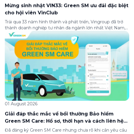
Mừng sinh nhật VIN33: Green SM ưu đãi đặc biệt
cho hội viên VinClub
Trải qua 33 năm hình thành và phát triển, Vingroup đã trở
thành doanh nghiệp tư nhân đa ngành lớn nhất Việt Nam,
lọt Top 30 doanh nghiệp lớn nhất Đông Nam Á theo bảng
xếp hạng của Tạp chí Fortune (Mỹ). Nhân kỷ niệm 33 năm
thành lập (8/8/1993 đến 8/8/2026), Green SM trân […]
01 August 2026
Giải đáp thắc mắc về bồi thường Bảo hiểm
Green SM Care: Hồ sơ, thời hạn và cách liên hệ
hỗ trợ
Đã đăng ký Green SM Care nhưng chưa rõ khi cần yêu cầu