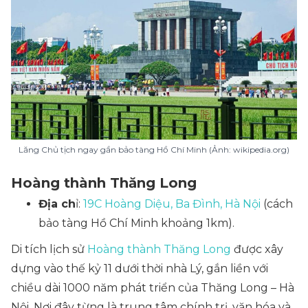
Lăng Chủ tịch ngay gần bảo tàng Hồ Chí Minh (Ảnh: wikipedia.org)
Hoàng thành Thăng Long
Địa ch
ỉ:
19C Hoàng Diệu, Ba Đình, Hà Nội
(cách
bảo tàng Hồ Chí Minh khoảng 1km).
Di tích lịch sử
Hoàng thành Thăng Long
được xây
dựng vào thế kỷ 11 dưới thời nhà Lý, gắn liền với
chiều dài 1000 năm phát triển của Thăng Long – Hà
Nội. Nơi đây từng là trung tâm chính trị, văn hóa và