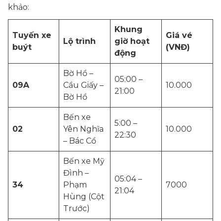
khảo:
Khung
Tuyến xe
Giá vé
Lộ trình
giờ hoạt
buýt
(VNĐ)
động
Bờ Hồ –
05:00 –
09A
Cầu Giấy –
10.000
21:00
Bờ Hồ
Bến xe
5:00 –
02
Yên Nghĩa
10.000
22:30
– Bác Cổ
Bến xe Mỹ
Đình –
05:04 –
34
Phạm
7000
21:04
Hùng (Cột
Trước)