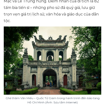
Mạc và Lê Trung hưng. Điểm nhấn của di tích là 82
tấm bia tiến sĩ – những pho sử đá quý giá, lưu giữ
trọn vẹn giá trị lịch sử, văn hóa và giáo dục của dân
tộc.
Ghé thăm Văn Miếu – Quốc Tử Giám trong hành trình đến bảo tàng
Hồ Chí Minh (Ảnh: Sưu tầm Internet)