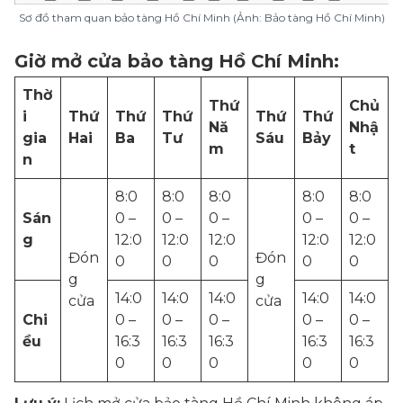
Sơ đồ tham quan bảo tàng Hồ Chí Minh (Ảnh: Bảo tàng Hồ Chí Minh)
Giờ mở cửa bảo tàng Hồ Chí Minh:
Thờ
Thứ
Chủ
i
Thứ
Thứ
Thứ
Thứ
Thứ
Nă
Nhậ
gia
Hai
Ba
Tư
Sáu
Bảy
m
t
n
8:0
8:0
8:0
8:0
8:0
Sán
0 –
0 –
0 –
0 –
0 –
g
12:0
12:0
12:0
12:0
12:0
Đón
Đón
0
0
0
0
0
g
g
14:0
14:0
14:0
14:0
14:0
cửa
cửa
Chi
0 –
0 –
0 –
0 –
0 –
ều
16:3
16:3
16:3
16:3
16:3
0
0
0
0
0