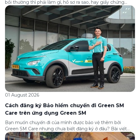
bồi thường thì phải làm gì, hồ sơ ra sao, hay giấy chứng
nhận bảo hiểm tìm ở đâu? Bài viết này tổng hợp đầy đủ các
câu hỏi thường gặp nhất về quy trình bồi thường và hỗ trợ
của Green […]
01 August 2026
Cách đăng ký Bảo hiểm chuyến đi Green SM
Care trên ứng dụng Green SM
Bạn muốn chuyến đi của mình được bảo vệ thêm bởi
Green SM Care nhưng chưa biết đăng ký ở đâu? Bài viết
dưới đây sẽ hướng dẫn chi tiết cách tham gia (và hủy tham