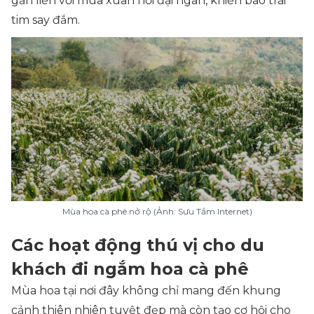
gắn liền với mùa xuân nơi đại ngàn, khiến bao trái
tim say đắm.
Mùa hoa cà phê nở rộ (Ảnh: Sưu Tầm Internet)
Các hoạt động thú vị cho du
khách đi ngắm hoa cà phê
Mùa hoa tại nơi đây không chỉ mang đến khung
cảnh thiên nhiên tuyệt đẹp mà còn tạo cơ hội cho