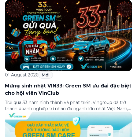
01 August 2026
Mới
Mừng sinh nhật VIN33: Green SM ưu đãi đặc biệt
cho hội viên VinClub
Trải qua 33 năm hình thành và phát triển, Vingroup đã trở
thành doanh nghiệp tư nhân đa ngành lớn nhất Việt Nam,
lọt Top 30 doanh nghiệp lớn nhất Đông Nam Á theo bảng
xếp hạng của Tạp chí Fortune (Mỹ). Nhân kỷ niệm 33 năm
thành lập (8/8/1993 đến 8/8/2026), Green SM trân […]