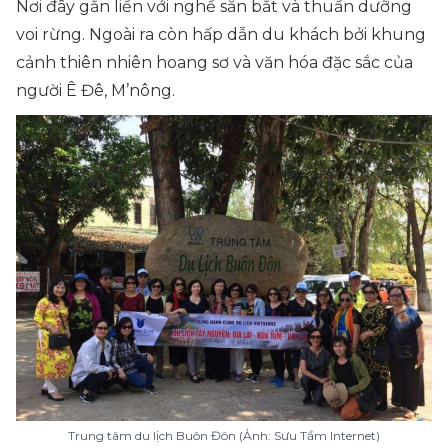
Nơi đây gắn liền với nghề săn bắt và thuần dưỡng
voi rừng. Ngoài ra còn hấp dẫn du khách bởi khung
cảnh thiên nhiên hoang sơ và văn hóa đặc sắc của
người Ê Đê, M’nông.
Trung tâm du lịch Buôn Đôn (Ảnh: Sưu Tầm Internet)