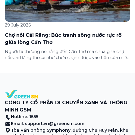
29 July 2026
Chợ nổi Cái Răng: Bức tranh sông nước rực rỡ
giữa lòng Cần Thơ
Người ta thường nói rằng đến Cần Thơ mà chưa ghé chợ
nổi Cái Răng thì coi như chưa chạm được vào hồn của miền
Tây. Từng đoàn ghe xuồng chở đầy trái cây rực rỡ, tiếng
máy nổ lách tách hòa cùng tiếng rao mời vang vọng trong
sương sớm, và cả những cây […]
CÔNG TY CỔ PHẦN DI CHUYỂN XANH VÀ THÔNG
MINH GSM
Hotline: 1555
Email:
support.vn@greensm.com
Tòa Văn phòng Symphony, đường Chu Huy Mân, khu