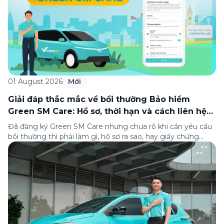
01 August 2026
Mới
Giải đáp thắc mắc về bồi thường Bảo hiểm
Green SM Care: Hồ sơ, thời hạn và cách liên hệ
hỗ trợ
Đã đăng ký Green SM Care nhưng chưa rõ khi cần yêu cầu
bồi thường thì phải làm gì, hồ sơ ra sao, hay giấy chứng
nhận bảo hiểm tìm ở đâu? Bài viết này tổng hợp đầy đủ các
câu hỏi thường gặp nhất về quy trình bồi thường và hỗ trợ
của Green […]