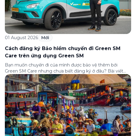
01 August 2026
Mới
Cách đăng ký Bảo hiểm chuyến đi Green SM
Care trên ứng dụng Green SM
Bạn muốn chuyến đi của mình được bảo vệ thêm bởi
Green SM Care nhưng chưa biết đăng ký ở đâu? Bài viết
dưới đây sẽ hướng dẫn chi tiết cách tham gia (và hủy tham
gia) gói bảo hiểm này ngay trên ứng dụng Green SM, cùng
những lưu ý quan trọng trước khi […]