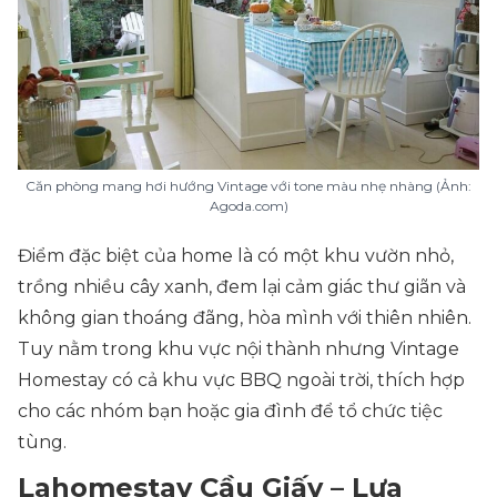
Căn phòng mang hơi hướng Vintage với tone màu nhẹ nhàng (Ảnh:
Agoda.com)
Điểm đặc biệt của home là có một khu vườn nhỏ,
trồng nhiều cây xanh, đem lại cảm giác thư giãn và
không gian thoáng đãng, hòa mình với thiên nhiên.
Tuy nằm trong khu vực nội thành nhưng Vintage
Homestay có cả khu vực BBQ ngoài trời, thích hợp
cho các nhóm bạn hoặc gia đình để tổ chức tiệc
tùng.
Lahomestay Cầu Giấy – Lựa