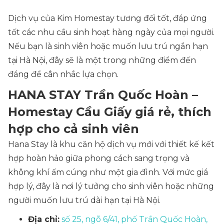
Dịch vụ của Kim Homestay tương đối tốt, đáp ứng
tốt các nhu cầu sinh hoạt hàng ngày của mọi người.
Nếu bạn là sinh viên hoặc muốn lưu trú ngắn hạn
tại Hà Nội, đây sẽ là một trong những điểm đến
đáng để cân nhắc lựa chọn.
HANA STAY Trần Quốc Hoàn –
Homestay Cầu Giấy giá rẻ, thích
hợp cho cả sinh viên
Hana Stay là khu căn hộ dịch vụ mới với thiết kế kết
hợp hoàn hảo giữa phong cách sang trọng và
không khí ấm cúng như một gia đình. Với mức giá
hợp lý, đây là nơi lý tưởng cho sinh viên hoặc những
người muốn lưu trú dài hạn tại Hà Nội.
Địa chỉ:
số 25, ngõ 6/41, phố Trần Quốc Hoàn,