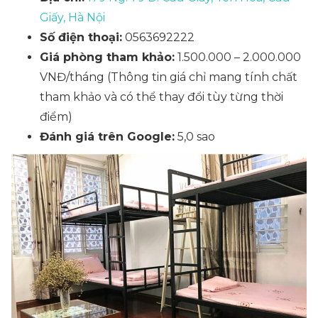
Giấy, Hà Nội
Số điện thoại:
0563692222
Giá phòng tham khảo:
1.500.000 – 2.000.000
VNĐ/tháng
(Thông tin giá chỉ mang tính chất
tham khảo và có thể thay đổi tùy từng thời
điểm)
Đánh giá trên Google:
5,0 sao