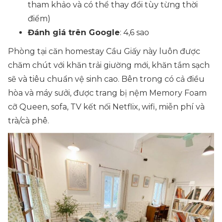
tham khảo và có thể thay đổi tùy từng thời
điểm)
Đánh giá trên Google
: 4,6 sao
Phòng tại căn homestay Cầu Giấy này luôn được
chăm chút với khăn trải giường mới, khăn tắm sạch
sẽ và tiêu chuẩn vệ sinh cao. Bên trong có cả điều
hòa và máy sưởi, được trang bị nệm Memory Foam
cỡ Queen, sofa, TV kết nối Netflix, wifi, miễn phí và
trà/cà phê.