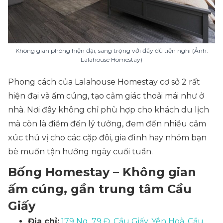
Không gian phòng hiện đại, sang trọng với đầy đủ tiện nghi (Ảnh:
Lalahouse Homestay)
Phong cách của Lalahouse Homestay cơ sở 2 rất
hiện đại và ấm cúng, tạo cảm giác thoải mái như ở
nhà. Nơi đây không chỉ phù hợp cho khách du lịch
mà còn là điểm đến lý tưởng, đem đến nhiều cảm
xúc thú vị cho các cặp đôi, gia đình hay nhóm bạn
bè muốn tận hưởng ngày cuối tuần.
Bống Homestay – Không gian
ấm cúng, gần trung tâm Cầu
Giấy
Địa chỉ:
179 Ng. 79 Đ. Cầu Giấy, Yên Hoà, Cầu