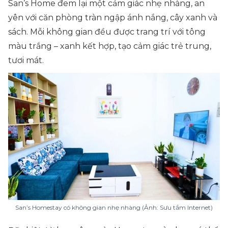
San’s Home đem lại một cảm giác nhẹ nhàng, an
yên với căn phòng tràn ngập ánh nắng, cây xanh và
sách. Mỗi không gian đều được trang trí với tông
màu trắng – xanh kết hợp, tạo cảm giác trẻ trung,
tươi mát.
San’s Homestay có không gian nhẹ nhàng (Ảnh: Sưu tầm Internet)