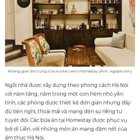
Không gian ấm cúng của Auntie Lien’s Homestay (Ảnh: Agoda.com)
Ngôi nhà được xây dựng theo phong cách Hà Nội
với năm tầng, nằm trong một con hẻm nhỏ yên
tĩnh, các phòng được thiết kế đơn giản nhưng đầy
đủ tiện nghi, thoải mái và mang đến sự riêng tư
tuyệt đối. Các bữa ăn tại Homestay được phục vụ
bởi dì Liên, với những món ăn mang đậm nét của
ẩm thực Hà Nội.