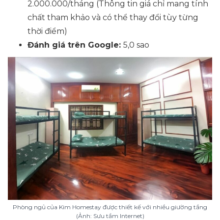
2.000.000/tháng
(Thông tin giá chỉ mang tính
chất tham khảo và có thể thay đổi tùy từng
thời điểm)
Đánh giá trên Google:
5,0 sao
Phòng ngủ của Kim Homestay được thiết kế với nhiều giường tầng
(Ảnh: Sưu tầm Internet)