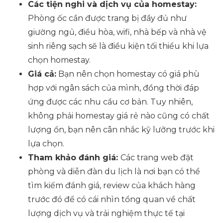
Các tiện nghi và dịch vụ của homestay:
Phòng ốc cần được trang bị đầy đủ như
giường ngủ, điều hòa, wifi, nhà bếp và nhà vệ
sinh riêng sạch sẽ là điều kiện tối thiểu khi lựa
chọn homestay.
Giá cả:
Bạn nên chọn homestay có giá phù
hợp với ngân sách của mình, đồng thời đáp
ứng được các nhu cầu cơ bản. Tuy nhiên,
không phải homestay giá rẻ nào cũng có chất
lượng ổn, bạn nên cân nhắc kỹ lưỡng trước khi
lựa chọn.
Tham khảo đánh giá:
Các trang web đặt
phòng và diễn đàn du lịch là nơi bạn có thể
tìm kiếm đánh giá, review của khách hàng
trước đó để có cái nhìn tổng quan về chất
lượng dịch vụ và trải nghiệm thực tế tại