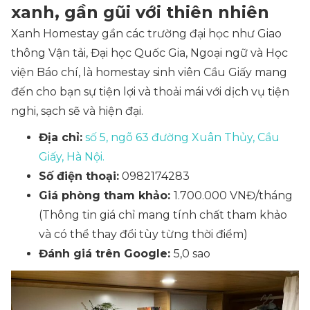
xanh, gần gũi với thiên nhiên
Xanh Homestay gần các trường đại học như Giao
thông Vận tải, Đại học Quốc Gia, Ngoại ngữ và Học
viện Báo chí, là homestay sinh viên Cầu Giấy mang
đến cho bạn sự tiện lợi và thoải mái với dịch vụ tiện
nghi, sạch sẽ và hiện đại.
Địa chỉ:
số 5, ngõ 63 đường Xuân Thủy, Cầu
Giấy, Hà Nội.
Số điện thoại:
0982174283
Giá phòng tham khảo:
1.700.000 VNĐ/tháng
(Thông tin giá chỉ mang tính chất tham khảo
và có thể thay đổi tùy từng thời điểm)
Đánh giá trên Google:
5,0 sao