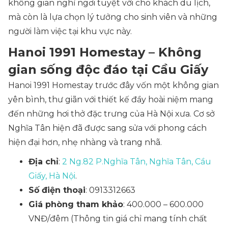
không gian nghỉ ngơi tuyệt vời cho khách du lịch,
mà còn là lựa chọn lý tưởng cho sinh viên và những
người làm việc tại khu vực này.
Hanoi 1991 Homestay – Không
gian sống độc đáo tại Cầu Giấy
Hanoi 1991 Homestay trước đây vốn một không gian
yên bình, thư giãn với thiết kế đầy hoài niệm mang
đến những hơi thở đặc trưng của Hà Nội xưa. Cơ sở
Nghĩa Tân hiện đã được sang sửa với phong cách
hiện đại hơn, nhẹ nhàng và trang nhã.
Địa chỉ
:
2 Ng.82 P.Nghĩa Tân, Nghĩa Tân, Cầu
Giấy, Hà Nội
.
Số điện thoại
: 0913312663
Giá phòng tham khảo
: 400.000 – 600.000
VNĐ/đêm
(Thông tin giá chỉ mang tính chất