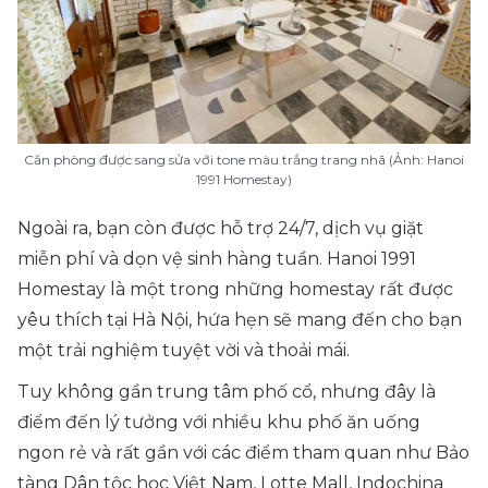
Căn phòng được sang sửa với tone màu trắng trang nhã (Ảnh: Hanoi
1991 Homestay)
Ngoài ra, bạn còn được hỗ trợ 24/7, dịch vụ giặt
miễn phí và dọn vệ sinh hàng tuần. Hanoi 1991
Homestay là một trong những homestay rất được
yêu thích tại Hà Nội, hứa hẹn sẽ mang đến cho bạn
một trải nghiệm tuyệt vời và thoải mái.
Tuy không gần trung tâm phố cổ, nhưng đây là
điểm đến lý tưởng với nhiều khu phố ăn uống
ngon rẻ và rất gần với các điểm tham quan như Bảo
tàng Dân tộc học Việt Nam, Lotte Mall, Indochina