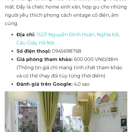
mắt. Đây là chiếc home xinh xắn, hợp gu cho những
người yêu thích phong cách vintage cổ điển, ấm
cúng.
Địa chỉ:
152/1 Nguyễn Đình Hoàn, Nghĩa Đô,
Cầu Giấy, Hà Nội.
Số điện thoại:
0945698768
Giá phòng tham khảo:
600.000 VNĐ/đêm
(Thông tin giá chỉ mang tính chất tham khảo
và có thể thay đổi tùy từng thời điểm)
Đánh giá trên Google:
4,0 sao