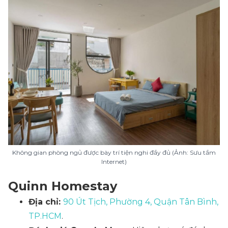
Không gian phòng ngủ được bày trí tiện nghi đầy đủ (Ảnh: Sưu tầm
Internet)
Quinn Homestay
Địa chỉ:
90 Út Tịch, Phường 4, Quận Tân Bình,
TP.HCM
.