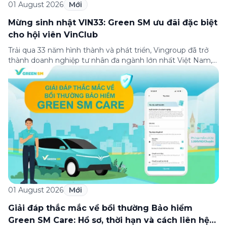
01 August 2026
Mới
Mừng sinh nhật VIN33: Green SM ưu đãi đặc biệt
cho hội viên VinClub
Trải qua 33 năm hình thành và phát triển, Vingroup đã trở
thành doanh nghiệp tư nhân đa ngành lớn nhất Việt Nam,
lọt Top 30 doanh nghiệp lớn nhất Đông Nam Á theo bảng
xếp hạng của Tạp chí Fortune (Mỹ). Nhân kỷ niệm 33 năm
thành lập (8/8/1993 đến 8/8/2026), Green SM trân […]
01 August 2026
Mới
Giải đáp thắc mắc về bồi thường Bảo hiểm
Green SM Care: Hồ sơ, thời hạn và cách liên hệ