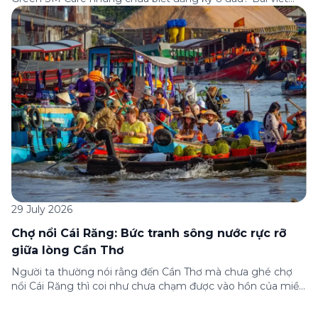
dưới đây sẽ hướng dẫn chi tiết cách tham gia (và hủy tham
gia) gói bảo hiểm này ngay trên ứng dụng Green SM, cùng
những lưu ý quan trọng trước khi […]
29 July 2026
Chợ nổi Cái Răng: Bức tranh sông nước rực rỡ
giữa lòng Cần Thơ
Người ta thường nói rằng đến Cần Thơ mà chưa ghé chợ
nổi Cái Răng thì coi như chưa chạm được vào hồn của miền
Tây. Từng đoàn ghe xuồng chở đầy trái cây rực rỡ, tiếng
máy nổ lách tách hòa cùng tiếng rao mời vang vọng trong