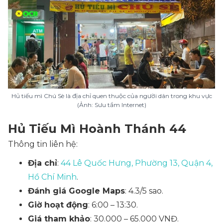
Hủ tiếu mì Chú Sè là địa chỉ quen thuộc của người dân trong khu vực
(Ảnh: Sưu tầm Internet)
Hủ Tiếu Mì Hoành Thánh 44
Thông tin liên hệ:
Địa chỉ
:
44 Lê Quốc Hưng, Phường 13, Quận 4,
Hồ Chí Minh
.
Đánh giá Google Maps
: 4.3/5 sao.
Giờ hoạt động
: 6:00 – 13:30.
Giá tham khảo
: 30.000 – 65.000 VNĐ.