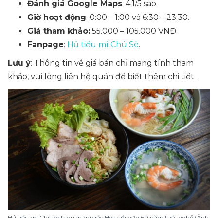
Đánh giá Google Maps
: 4.1/5 sao.
Giờ hoạt động
: 0:00 – 1:00 và 6:30 – 23:30.
Giá tham khảo:
55.000 – 105.000 VNĐ.
Fanpage
:
Hủ tiếu mì Chú Sè
.
Lưu ý
: Thông tin về giá bán chỉ mang tính tham
khảo, vui lòng liên hệ quán để biết thêm chi tiết.
Hủ tiếu mì Chú Sè là quán mì gốc Hoa với hơn 60 năm tuổi nghề (Ảnh: