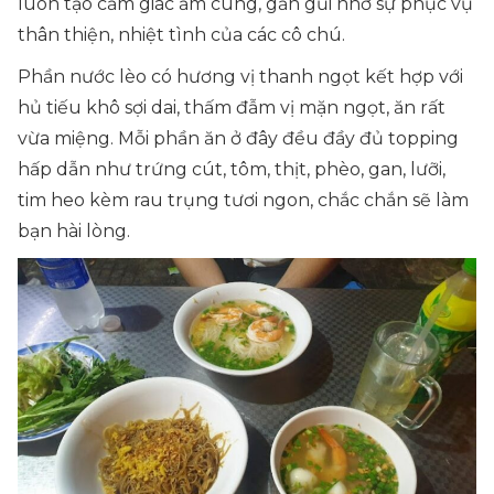
luôn tạo cảm giác ấm cúng, gần gũi nhờ sự phục vụ
thân thiện, nhiệt tình của các cô chú.
Phần nước lèo có hương vị thanh ngọt kết hợp với
hủ tiếu khô sợi dai, thấm đẫm vị mặn ngọt, ăn rất
vừa miệng. Mỗi phần ăn ở đây đều đầy đủ topping
hấp dẫn như trứng cút, tôm, thịt, phèo, gan, lưỡi,
tim heo kèm rau trụng tươi ngon, chắc chắn sẽ làm
bạn hài lòng.