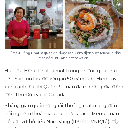
Hủ tiếu Hồng Phát là quán ăn được các kiểm định viên Michelin đặc
biệt đề xuất (Ảnh: vtcnews.vn)
Hủ Tiếu Hồng Phát là một trong những quán hủ
tiếu Sài Gòn lâu đời với gần 50 năm tuổi. Hiện nay,
bên cạnh địa chỉ Quận 3, quán đã mở rộng địa điểm
đến Thủ Đức và cả Canada.
Không gian quán rộng rãi, thoáng mát mang đến
trải nghiệm thoải mái cho thực khách. Menu quán
nổi bật với hủ tiếu Nam Vang (118.000 VNĐ/tô) đầy