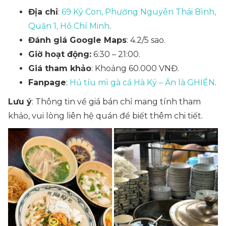
Địa chỉ
:
69 Ký Con, Phường Nguyễn Thái Bình,
Quận 1, Hồ Chí Minh
.
Đánh giá Google Maps
: 4.2/5 sao.
Giờ hoạt động:
6:30 – 21:00.
Giá tham khảo
: Khoảng 60.000 VNĐ.
Fanpage
:
Hủ tíu mì gà cá Hà Ký – Ăn là GHIỀN
.
Lưu ý
: Thông tin về giá bán chỉ mang tính tham
khảo, vui lòng liên hệ quán để biết thêm chi tiết.