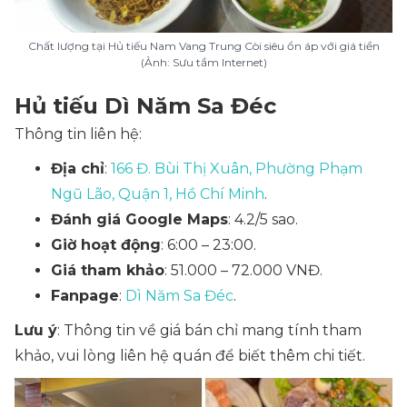
Chất lượng tại Hủ tiếu Nam Vang Trung Còi siêu ổn áp với giá tiền
(Ảnh: Sưu tầm Internet)
Hủ tiếu Dì Năm Sa Đéc
Thông tin liên hệ:
Địa chỉ
:
166 Đ. Bùi Thị Xuân, Phường Phạm
Ngũ Lão, Quận 1, Hồ Chí Minh
.
Đánh giá Google Maps
: 4.2/5 sao.
Giờ hoạt động
: 6:00 – 23:00.
Giá tham khảo
: 51.000 – 72.000 VNĐ.
Fanpage
:
Dì Năm Sa Đéc
.
Lưu ý
: Thông tin về giá bán chỉ mang tính tham
khảo, vui lòng liên hệ quán để biết thêm chi tiết.