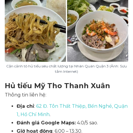
Cận cảnh tô hủ tiếu siêu chất lượng tại Nhân Quán Quận 3 (Ảnh: Sưu
tầm Internet)
Hủ tiếu Mỹ Tho Thanh Xuân
Thông tin liên hệ:
Địa chỉ
:
62 Đ. Tôn Thất Thiệp, Bến Nghé, Quận
1, Hồ Chí Minh
.
Đánh giá Google Maps:
4.0/5 sao.
Giờ hoạt động
: 6:00 – 13:30.