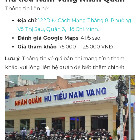
Thông tin liên hệ:
Địa chỉ
:
122D Đ. Cách Mạng Tháng 8, Phường
Võ Thị Sáu, Quận 3, Hồ Chí Minh
.
Đánh giá Google Maps
: 4.1/5 sao.
Giá tham khảo
: 75.000 – 125.000 VNĐ.
Lưu ý
: Thông tin về giá bán chỉ mang tính tham
khảo, vui lòng liên hệ quán để biết thêm chi tiết.