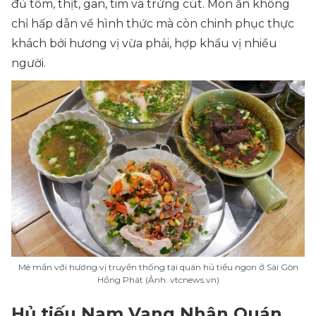
đủ tôm, thịt, gan, tim và trứng cút. Món ăn không
chỉ hấp dẫn về hình thức mà còn chinh phục thực
khách bởi hương vị vừa phải, hợp khẩu vị nhiều
người.
Mê mẩn với hương vị truyền thống tại quán hủ tiếu ngon ở Sài Gòn
Hồng Phát (Ảnh: vtcnews.vn)
Hủ tiếu Nam Vang Nhân Quán