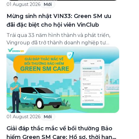
01 August 2026
Mới
Mừng sinh nhật VIN33: Green SM ưu
đãi đặc biệt cho hội viên VinClub
Trải qua 33 năm hình thành và phát triển,
Vingroup đã trở thành doanh nghiệp tư
nhân đa ngành lớn nhất Việt Nam, lọt Top 30
doanh nghiệp lớn nhất Đông Nam Á theo
bảng xếp hạng của Tạp chí Fortune (Mỹ).
Nhân kỷ niệm 33 năm thành lập (8/8/1993
đến 8/8/2026), Green SM trân […]
01 August 2026
Mới
Giải đáp thắc mắc về bồi thường Bảo
hiểm Green SM Care: Hồ sơ, thời hạn