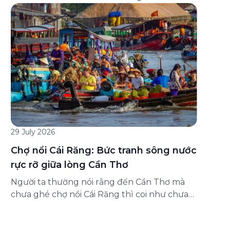
đăng ký ở đâu? Bài viết dưới đây sẽ hướng
dẫn chi tiết cách tham gia (và hủy tham gia)
gói bảo hiểm này ngay trên ứng dụng Green
SM, cùng những lưu ý quan trọng trước khi
[…]
29 July 2026
Chợ nổi Cái Răng: Bức tranh sông nước
rực rỡ giữa lòng Cần Thơ
Người ta thường nói rằng đến Cần Thơ mà
chưa ghé chợ nổi Cái Răng thì coi như chưa
chạm được vào hồn của miền Tây. Từng
đoàn ghe xuồng chở đầy trái cây rực rỡ, tiếng