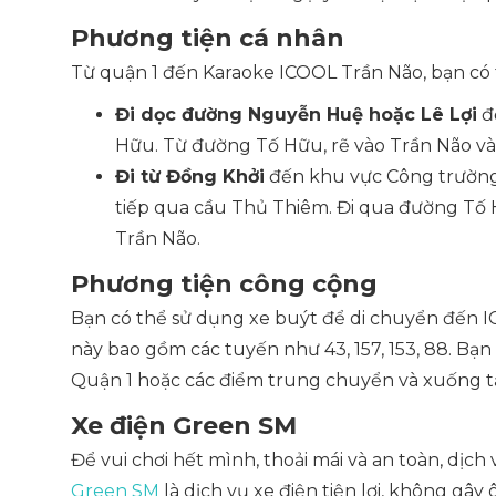
Phương tiện cá nhân
Từ quận 1 đến Karaoke ICOOL Trần Não, bạn có 
Đi dọc đường Nguyễn Huệ hoặc Lê Lợi
đ
Hữu. Từ đường Tố Hữu, rẽ vào Trần Não và
Đi từ Đồng Khởi
đến khu vực Công trường
tiếp qua cầu Thủ Thiêm. Đi qua đường Tố
Trần Não.
Phương tiện công cộng
Bạn có thể sử dụng xe buýt để di chuyển đến I
này bao gồm các tuyến như 43, 157, 153, 88. Bạn
Quận 1 hoặc các điểm trung chuyển và xuống t
Xe điện Green SM
Để vui chơi hết mình, thoải mái và an toàn, dịch
Green SM
là dịch vụ xe điện tiện lợi, không g