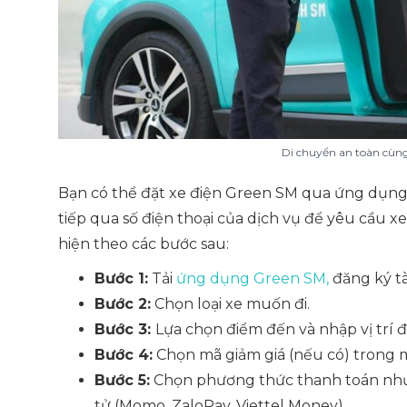
Di chuyển an toàn cùn
Bạn có thể đặt xe điện Green SM qua ứng dụng 
tiếp qua số điện thoại của dịch vụ để yêu cầu 
hiện theo các bước sau:
Bước 1:
Tải
ứng dụng Green SM,
đăng ký tà
Bước 2:
Chọn loại xe muốn đi.
Bước 3:
Lựa chọn điểm đến và nhập vị trí đ
Bước 4:
Chọn mã giảm giá (nếu có) trong 
Bước 5:
Chọn phương thức thanh toán như t
tử (Momo, ZaloPay, Viettel Money)