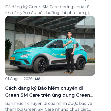
và cách liên hệ hỗ trợ
Đã đăng ký Green SM Care nhưng chưa rõ
khi cần yêu cầu bồi thường thì phải làm gì,
hồ sơ ra sao, hay giấy chứng nhận bảo hiểm
tìm ở đâu? Bài viết này tổng hợp đầy đủ các
câu hỏi thường gặp nhất về quy trình bồi
thường và hỗ trợ của Green […]
01 August 2026
Mới
Cách đăng ký Bảo hiểm chuyến đi
Green SM Care trên ứng dụng Green
SM
Bạn muốn chuyến đi của mình được bảo vệ
thêm bởi Green SM Care nhưng chưa biết