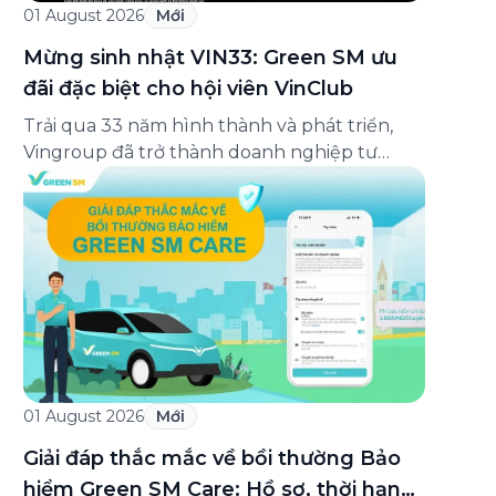
01 August 2026
Mới
Mừng sinh nhật VIN33: Green SM ưu
đãi đặc biệt cho hội viên VinClub
Trải qua 33 năm hình thành và phát triển,
Vingroup đã trở thành doanh nghiệp tư
nhân đa ngành lớn nhất Việt Nam, lọt Top 30
doanh nghiệp lớn nhất Đông Nam Á theo
bảng xếp hạng của Tạp chí Fortune (Mỹ).
Nhân kỷ niệm 33 năm thành lập (8/8/1993
đến 8/8/2026), Green SM trân […]
01 August 2026
Mới
Giải đáp thắc mắc về bồi thường Bảo
hiểm Green SM Care: Hồ sơ, thời hạn