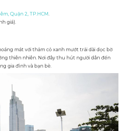
iêm, Quận 2, TP.HCM
.
h giá).
hoáng mát với thảm cỏ xanh mướt trải dài dọc bờ
ởng thiên nhiên. Nơi đây thu hút người dân đến
ùng gia đình và bạn bè.