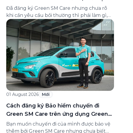
và cách liên hệ hỗ trợ
Đã đăng ký Green SM Care nhưng chưa rõ
khi cần yêu cầu bồi thường thì phải làm gì,
hồ sơ ra sao, hay giấy chứng nhận bảo hiểm
tìm ở đâu? Bài viết này tổng hợp đầy đủ các
câu hỏi thường gặp nhất về quy trình bồi
thường và hỗ trợ của Green […]
01 August 2026
Mới
Cách đăng ký Bảo hiểm chuyến đi
Green SM Care trên ứng dụng Green
SM
Bạn muốn chuyến đi của mình được bảo vệ
thêm bởi Green SM Care nhưng chưa biết