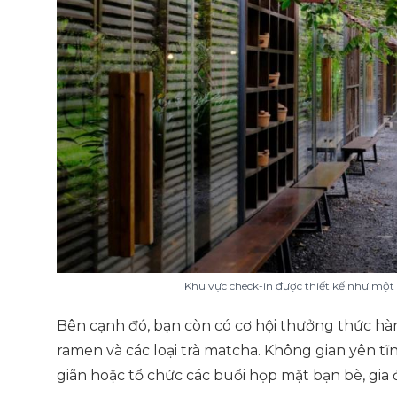
Khu vực check-in được thiết kế như một 
Bên cạnh đó, bạn còn có cơ hội thưởng thức hàn
ramen và các loại trà matcha. Không gian yên tĩn
giãn hoặc tổ chức các buổi họp mặt bạn bè, gia 