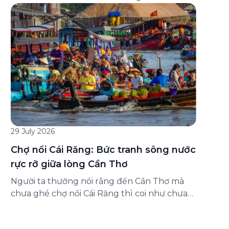
đăng ký ở đâu? Bài viết dưới đây sẽ hướng
dẫn chi tiết cách tham gia (và hủy tham gia)
gói bảo hiểm này ngay trên ứng dụng Green
SM, cùng những lưu ý quan trọng trước khi
[…]
29 July 2026
Chợ nổi Cái Răng: Bức tranh sông nước
rực rỡ giữa lòng Cần Thơ
Người ta thường nói rằng đến Cần Thơ mà
chưa ghé chợ nổi Cái Răng thì coi như chưa
chạm được vào hồn của miền Tây. Từng
đoàn ghe xuồng chở đầy trái cây rực rỡ, tiếng