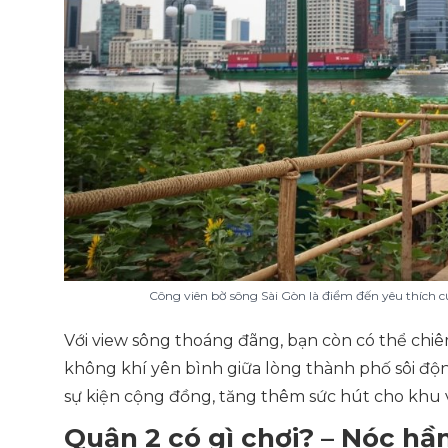
Công viên bờ sông Sài Gòn là điểm đến yêu thích 
Với view sông thoáng đãng, bạn còn có thể ch
không khí yên bình giữa lòng thành phố sôi độn
sự kiện cộng đồng, tăng thêm sức hút cho khu 
Quận 2 có gì chơi? – Nóc 