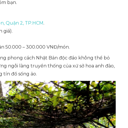
hóm bạn.
ền, Quận 2, TP.HCM
.
 giá).
 ăn 50.000 – 300.000 VNĐ/món.
 mang phong cách Nhật Bản độc đáo không thể bỏ
những ngôi làng truyền thống của xứ sở hoa anh đào,
 tín đồ sống ảo.