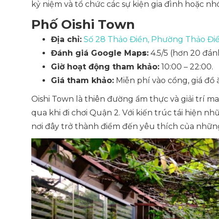
kỷ niệm và tổ chức các sự kiện gia đình hoặc n
Phố Oishi Town
Địa chỉ:
Số 28 Thảo Điền, Phường Thảo Đi
Đánh giá Google Map
s
:
4.5/5 (hơn 20 đánh
Giờ hoạt động tham khảo:
10:00 – 22:00.
Giá tham khảo:
Miễn phí vào cổng, giá đồ
Oishi Town là thiên đường ẩm thực và giải trí
qua khi đi chơi Quận 2. Với kiến trúc tái hiện 
nơi đây trở thành điểm đến yêu thích của những