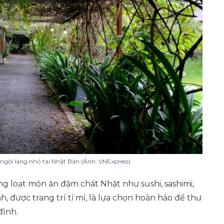
ngôi làng nhỏ tại Nhật Bản (Ảnh: VNExpress)
g loạt món ăn đậm chất Nhật như sushi, sashimi,
h, được trang trí tỉ mỉ, là lựa chọn hoàn hảo để thư
đình.