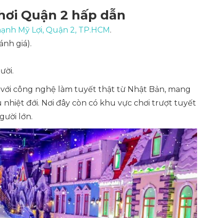
hơi Quận 2 hấp dẫn
ạnh Mỹ Lợi, Quận 2, TP.HCM
.
ánh giá).
ười.
 với công nghệ làm tuyết thật từ Nhật Bản, mang
nhiệt đới. Nơi đây còn có khu vực chơi trượt tuyết
gười lớn.