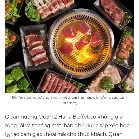
Buffet nướng tự chọn với nhiều loại thịt hấp dẫn (Ảnh: sưu tầm
Internet)
Quán nướng Quận 2 Hana Buffet có không gian
rộng rãi và thoáng mát, bàn ghế được sắp xếp hợp
lý, tạo cảm giác thoải mái cho thực khách. Quán