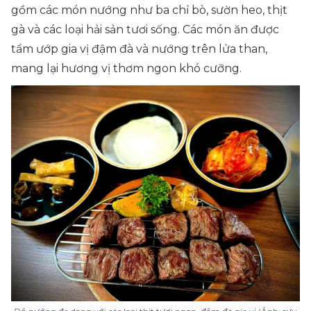
gồm các món nướng như ba chỉ bò, sườn heo, thịt
gà và các loại hải sản tươi sống. Các món ăn được
tẩm ướp gia vị đậm đà và nướng trên lửa than,
mang lại hương vị thơm ngon khó cưỡng.