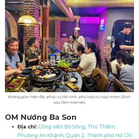
Không gian hiện đại, phục vụ tận tình, phù hợp tụ họp nhóm (Ảnh:
sưu tầm Internet)
OM Nướng Ba Son
Địa chỉ:
Công viên Bờ Sông, Thủ Thiêm,
Phường An Khánh, Quận 2, Thành phố Hồ Chí