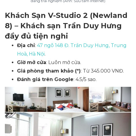
đáng trải nghiệm (Ảnh: Sưu tầm Internet)
Khách Sạn V-Studio 2 (Newland
8) – Khách sạn Trần Duy Hưng
đầy đủ tiện nghi
Địa chỉ
:
47 ngõ 148 Đ. Trần Duy Hưng, Trung
Hoà, Hà Nội
.
Giờ mở cửa
: Luôn mở cửa.
Giá phòng tham khảo (*)
: Từ 345.000 VNĐ.
Đánh giá trên Google
: 4.5/5 sao.