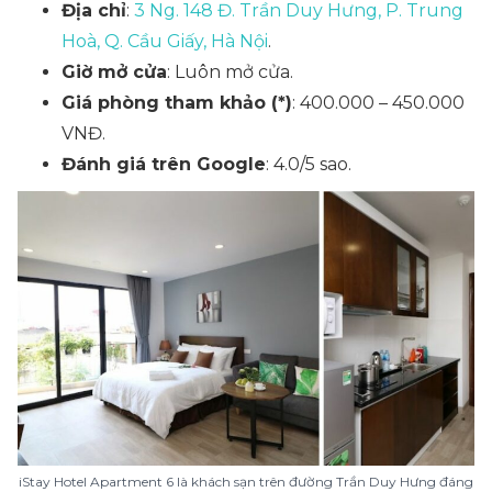
Địa chỉ
:
3 Ng. 148 Đ. Trần Duy Hưng, P. Trung
Hoà, Q. Cầu Giấy, Hà Nội
.
Giờ mở cửa
: Luôn mở cửa.
Giá phòng tham khảo (*)
: 400.000 – 450.000
VNĐ.
Đánh giá trên Google
: 4.0/5 sao.
iStay Hotel Apartment 6 là khách sạn trên đường Trần Duy Hưng đáng