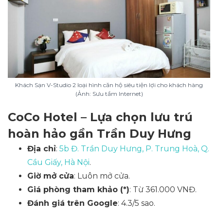
Khách Sạn V-Studio 2 loại hình căn hộ siêu tiện lợi cho khách hàng
(Ảnh: Sưu tầm Internet)
CoCo Hotel – Lựa chọn lưu trú
hoàn hảo gần Trần Duy Hưng
Địa chỉ
:
5b Đ. Trần Duy Hưng, P. Trung Hoà, Q.
Cầu Giấy, Hà Nội
.
Giờ mở cửa
: Luôn mở cửa.
Giá phòng tham khảo (*)
: Từ 361.000 VNĐ.
Đánh giá trên Google
: 4.3/5 sao.