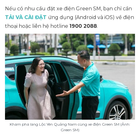
Nếu có nhu cầu đặt xe điện Green SM, bạn chỉ cần
TẢI VÀ CÀI ĐẶT
ứng dụng (Android và iOS) về điện
thoại hoặc liên hệ hotline
1900 2088
.
Khám phá làng Lộc Yên Quảng Nam cùng xe điện Green SM (Ảnh:
Green SM)