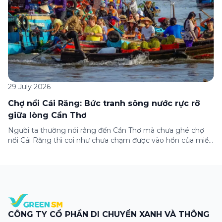
29 July 2026
Chợ nổi Cái Răng: Bức tranh sông nước rực rỡ
giữa lòng Cần Thơ
Người ta thường nói rằng đến Cần Thơ mà chưa ghé chợ
nổi Cái Răng thì coi như chưa chạm được vào hồn của miền
Tây. Từng đoàn ghe xuồng chở đầy trái cây rực rỡ, tiếng
máy nổ lách tách hòa cùng tiếng rao mời vang vọng trong
sương sớm, và cả những cây […]
CÔNG TY CỔ PHẦN DI CHUYỂN XANH VÀ THÔNG