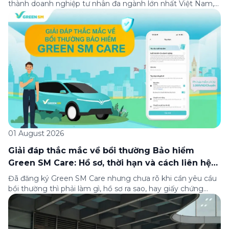
thành doanh nghiệp tư nhân đa ngành lớn nhất Việt Nam,
lọt Top 30 doanh nghiệp lớn nhất Đông Nam Á theo bảng
xếp hạng của Tạp chí Fortune (Mỹ). Nhân kỷ niệm 33 năm
thành lập (8/8/1993 đến 8/8/2026), Green SM trân […]
01 August 2026
Giải đáp thắc mắc về bồi thường Bảo hiểm
Green SM Care: Hồ sơ, thời hạn và cách liên hệ
hỗ trợ
Đã đăng ký Green SM Care nhưng chưa rõ khi cần yêu cầu
bồi thường thì phải làm gì, hồ sơ ra sao, hay giấy chứng
nhận bảo hiểm tìm ở đâu? Bài viết này tổng hợp đầy đủ các
câu hỏi thường gặp nhất về quy trình bồi thường và hỗ trợ
của Green […]