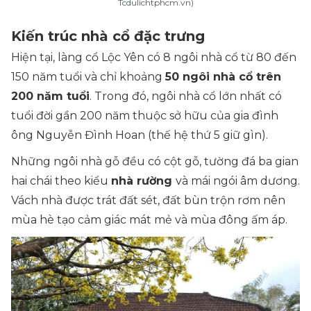
Tcdulichtphcm.vn)
Kiến trúc nhà cổ đặc trưng
Hiện tại, làng cổ Lộc Yên có 8 ngôi nhà cổ từ 80 đến
150 năm tuổi và chỉ khoảng
50 ngôi nhà cổ trên
200 năm tuổi
. Trong đó, ngôi nhà cổ lớn nhất có
tuổi đời gần 200 năm thuộc sở hữu của gia đình
ông Nguyễn Đình Hoan (thế hệ thứ 5 giữ gìn).
Những ngôi nhà gỗ đều có cột gỗ, tường đá ba gian
hai chái theo kiểu
nhà rường
và mái ngói âm dương.
Vách nhà được trát đất sét, đất bùn trộn rơm nên
mùa hè tạo cảm giác mát mẻ và mùa đông ấm áp.