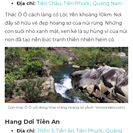
Địa chỉ:
Tiên Châu, Tiên Phước, Quảng Nam
Thác Ô Ô cách làng cổ Lộc Yên khoảng 10km. Nơi
đây sở hữu vẻ đẹp hoang sơ của núi rừng. Những
con suối nhỏ xanh mát, xen kẽ là sự hùng vĩ của núi
non đã tạo nên bức tranh thiên nhiên hiếm có.
Con thác Ô Ô với dòng thác trắng hoang sơ (Ảnh: Vinwonders.com)
Hang Dơi Tiên An
Địa chỉ:
Thôn 3, Tiên An, Tiên Phước, Quảng