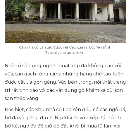
Căn nhà cổ vẫn giữ được nét đẹp xưa tại Lộc Yên (Ảnh:
Tapchikientruc.com.vn)
Nhà cổ sử dụng nghệ thuật xếp đá không cần vôi
vữa, sân gạch rộng rãi và những hàng chè tàu luôn
được cắt tỉa gọn gàng. Vào bên trong, nội thất trang
trí rất tinh xảo với các vật dụng gỗ khảm xà cừ, sơn
son thếp vàng.
Đặc biệt, các khu nhà cổ Lộc Yên đều có các ngõ đá,
bờ đá và giếng đá cổ. Người xưa vốn xếp đá thành
bờ kè, ngõ đá để giữ bờ đất khỏi bị mưa lũ làm xói