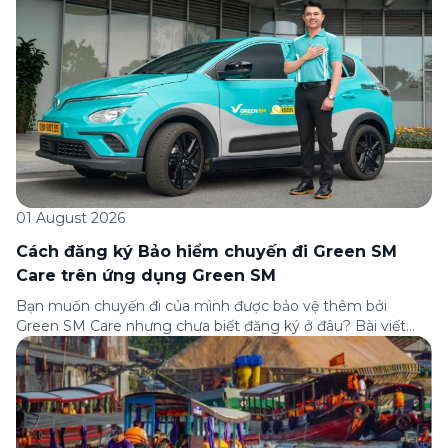
01 August 2026
Cách đăng ký Bảo hiểm chuyến đi Green SM
Care trên ứng dụng Green SM
Bạn muốn chuyến đi của mình được bảo vệ thêm bởi
Green SM Care nhưng chưa biết đăng ký ở đâu? Bài viết
dưới đây sẽ hướng dẫn chi tiết cách tham gia (và hủy tham
gia) gói bảo hiểm này ngay trên ứng dụng Green SM, cùng
những lưu ý quan trọng trước khi […]