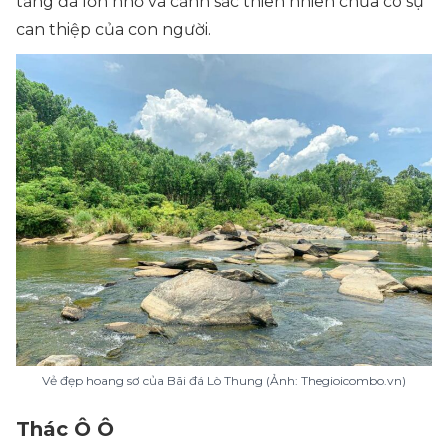
tảng đá lớn nhỏ và cảnh sắc thiên nhiên chưa có sự
can thiệp của con người.
Vẻ đẹp hoang sơ của Bãi đá Lò Thung (Ảnh: Thegioicombo.vn)
Thác Ô Ô