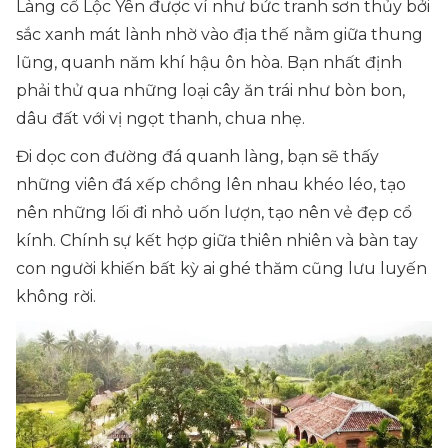
Làng cổ Lộc Yên được ví như bức tranh sơn thủy bởi
sắc xanh mát lành nhờ vào địa thế nằm giữa thung
lũng, quanh năm khí hậu ôn hòa. Bạn nhất định
phải thử qua những loại cây ăn trái như bòn bon,
dâu đất với vị ngọt thanh, chua nhẹ.
Đi dọc con đường đá quanh làng, bạn sẽ thấy
những viên đá xếp chồng lên nhau khéo léo, tạo
nên những lối đi nhỏ uốn lượn, tạo nên vẻ đẹp cổ
kính. Chính sự kết hợp giữa thiên nhiên và bàn tay
con người khiến bất kỳ ai ghé thăm cũng lưu luyến
không rời.