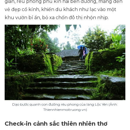
gian, rêu phong phủ kín hai bên đường, mang đến
vẻ đẹp cổ kính, khiến du khách như lạc vào một
khu vườn bí ẩn, bỏ xa chốn đô thị nhộn nhịp.
Dạo bước quanh con đường rêu phong của làng Lộc Yên (Ảnh:
Thiennhienmoitruong.vn)
Check-in cảnh sắc thiên nhiên thơ