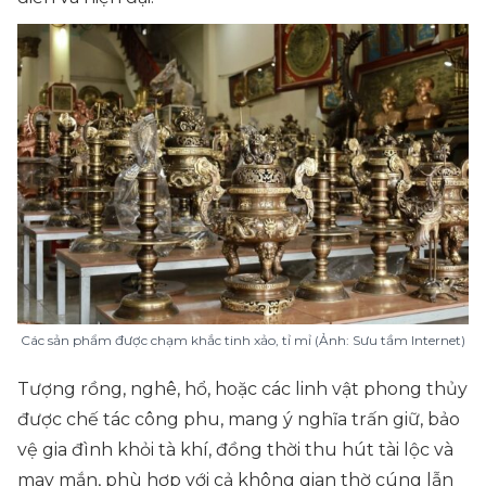
Các sản phẩm được chạm khắc tinh xảo, tỉ mỉ (Ảnh: Sưu tầm Internet)
Tượng rồng, nghê, hổ, hoặc các linh vật phong thủy
được chế tác công phu, mang ý nghĩa trấn giữ, bảo
vệ gia đình khỏi tà khí, đồng thời thu hút tài lộc và
may mắn, phù hợp với cả không gian thờ cúng lẫn