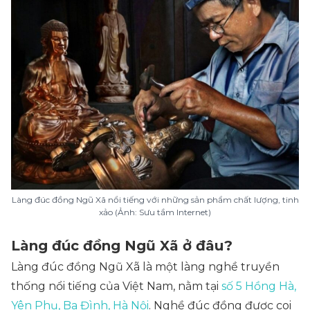
Làng đúc đồng Ngũ Xã nổi tiếng với những sản phẩm chất lượng, tinh
xảo (Ảnh: Sưu tầm Internet)
Làng đúc đồng Ngũ Xã ở đâu?
Làng đúc đồng Ngũ Xã là một làng nghề truyền
thống nổi tiếng của Việt Nam, nằm tại
số 5 Hồng Hà,
Yên Phụ, Ba Đình, Hà Nội
. Nghề đúc đồng được coi