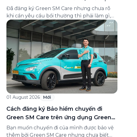
và cách liên hệ hỗ trợ
Đã đăng ký Green SM Care nhưng chưa rõ
khi cần yêu cầu bồi thường thì phải làm gì,
hồ sơ ra sao, hay giấy chứng nhận bảo hiểm
tìm ở đâu? Bài viết này tổng hợp đầy đủ các
câu hỏi thường gặp nhất về quy trình bồi
thường và hỗ trợ của Green […]
01 August 2026
Mới
Cách đăng ký Bảo hiểm chuyến đi
Green SM Care trên ứng dụng Green
SM
Bạn muốn chuyến đi của mình được bảo vệ
thêm bởi Green SM Care nhưng chưa biết