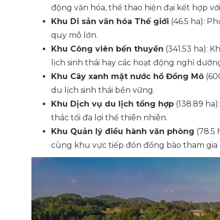
động văn hóa, thể thao hiện đại kết hợp vớ
Khu Di sản văn hóa Thế giới
(46.5 ha): P
quy mô lớn.
Khu Công viên bến thuyền
(341.53 ha): 
lịch sinh thái hay các hoạt động nghỉ dưỡn
Khu Cây xanh mặt nước hồ Đồng Mô
(60
du lịch sinh thái bền vững.
Khu Dịch vụ du lịch tổng hợp
(138.89 ha):
thác tối đa lợi thế thiên nhiên.
Khu Quản lý điều hành văn phòng
(78.5 
cùng khu vực tiếp đón đồng bào tham gia h