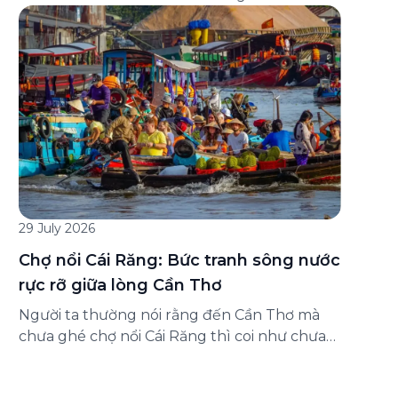
đăng ký ở đâu? Bài viết dưới đây sẽ hướng
dẫn chi tiết cách tham gia (và hủy tham gia)
gói bảo hiểm này ngay trên ứng dụng Green
SM, cùng những lưu ý quan trọng trước khi
[…]
29 July 2026
Chợ nổi Cái Răng: Bức tranh sông nước
rực rỡ giữa lòng Cần Thơ
Người ta thường nói rằng đến Cần Thơ mà
chưa ghé chợ nổi Cái Răng thì coi như chưa
chạm được vào hồn của miền Tây. Từng
đoàn ghe xuồng chở đầy trái cây rực rỡ, tiếng