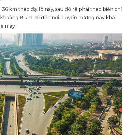
6 km theo đại lộ này, sau đó rẽ phải theo biển chỉ
m khoảng 8 km để đến nơi. Tuyến đường này khá
xe máy.