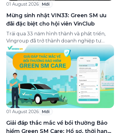
01 August 2026
Mới
Mừng sinh nhật VIN33: Green SM ưu
đãi đặc biệt cho hội viên VinClub
Trải qua 33 năm hình thành và phát triển,
Vingroup đã trở thành doanh nghiệp tư
nhân đa ngành lớn nhất Việt Nam, lọt Top 30
doanh nghiệp lớn nhất Đông Nam Á theo
bảng xếp hạng của Tạp chí Fortune (Mỹ).
Nhân kỷ niệm 33 năm thành lập (8/8/1993
đến 8/8/2026), Green SM trân […]
01 August 2026
Mới
Giải đáp thắc mắc về bồi thường Bảo
hiểm Green SM Care: Hồ sơ, thời hạn