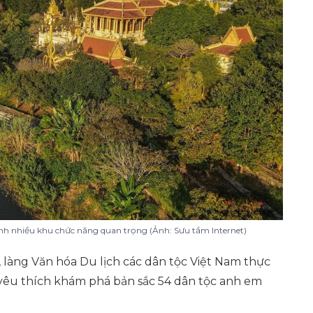
nh nhiều khu chức năng quan trọng (Ảnh: Sưu tầm Internet)
 làng Văn hóa Du lịch các dân tộc Việt Nam thực
yêu thích khám phá bản sắc 54 dân tộc anh em