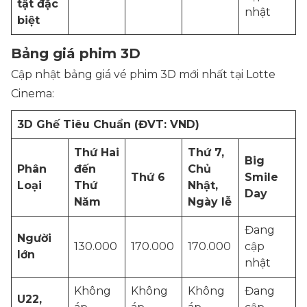
tật đặc
nhật
biệt
Bảng giá phim 3D
Cập nhật bảng giá vé phim 3D mới nhất tại Lotte
Cinema:
3D Ghế Tiêu Chuẩn (ĐVT: VND)
Thứ Hai
Thứ 7,
Big
Phân
đến
Chủ
Thứ 6
Smile
Loại
Thứ
Nhật,
Day
Năm
Ngày lễ
Đang
Người
130.000
170.000
170.000
cập
lớn
nhật
Không
Không
Không
Đang
U22,