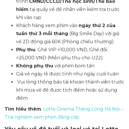
trình
CMND/CCCD/Thẻ học sinh/Thẻ bảo
hiểm
tại quầy vé để nhân viên kiểm tra trước
khi vào rạp
Khách hàng xem phim vào
ngày thứ 2 của
tuần thứ 3 mỗi tháng
(Big Smile Day) với giá
vé 2D đồng giá 60K (Phòng chiếu thường)
Phụ thu
: Ghế VIP +10,000 VND, Ghế đôi
+25,000 VND (Miễn phụ thu cho U22)
Không phụ thu
với phim bom tấn
Giá vé ngày lễ được tính như ngày cuối tuần
Vui lòng thông báo tài khoản thành viên trước
khi mua vé để được tích điểm hoặc sử dụng
điểm.
Tìm hiểu thêm
:
Lotte Cinema Thăng Long Hà Nội –
Trải nghiệm xem phim đẳng cấp