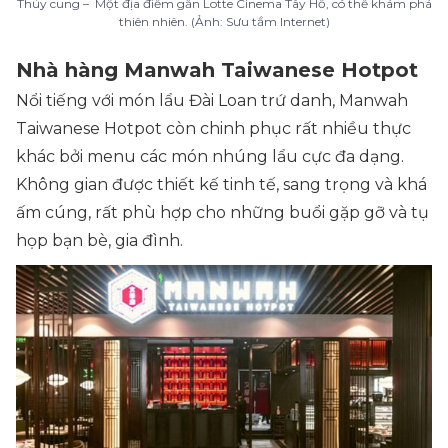
Thủy cung – Một địa điểm gần Lotte Cinema Tây Hồ, có thể khám phá
thiên nhiên. (Ảnh: Sưu tầm Internet)
Nhà hàng Manwah Taiwanese Hotpot
Nổi tiếng với món lẩu Đài Loan trứ danh, Manwah
Taiwanese Hotpot còn chinh phục rất nhiều thực
khác bởi menu các món nhúng lẩu cực đa dạng.
Không gian được thiết kế tinh tế, sang trọng và khá
ấm cúng, rất phù hợp cho những buổi gặp gỡ và tụ
họp bạn bè, gia đình.