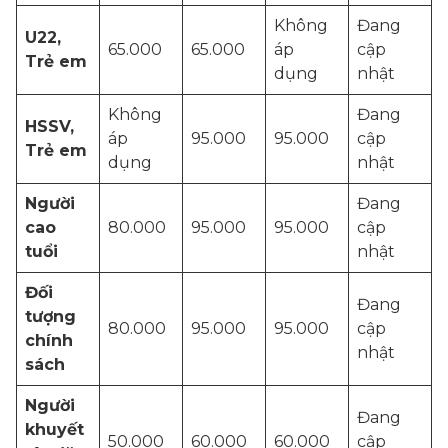
Không
Đang
U22,
65.000
65.000
áp
cập
Trẻ em
dụng
nhật
Không
Đang
HSSV,
áp
95.000
95.000
cập
Trẻ em
dụng
nhật
Người
Đang
cao
80.000
95.000
95.000
cập
tuổi
nhật
Đối
Đang
tượng
80.000
95.000
95.000
cập
chính
nhật
sách
Người
Đang
khuyết
50.000
60.000
60.000
cập