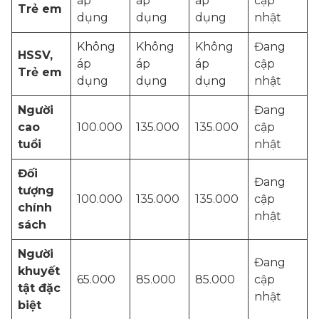
áp
áp
áp
cập
Trẻ em
dụng
dụng
dụng
nhật
Không
Không
Không
Đang
HSSV,
áp
áp
áp
cập
Trẻ em
dụng
dụng
dụng
nhật
Người
Đang
cao
100.000
135.000
135.000
cập
tuổi
nhật
Đối
Đang
tượng
100.000
135.000
135.000
cập
chính
nhật
sách
Người
Đang
khuyết
65.000
85.000
85.000
cập
tật đặc
nhật
biệt