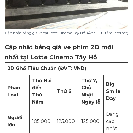
Cập nhật bảng giá vé tại Lotte Cinema Tây Hồ. (Ảnh: Sưu tầm Internet)
Cập nhật bảng giá vé phim 2D mới
nhất tại Lotte Cinema Tây Hồ
2D Ghế Tiêu Chuẩn (ĐVT: VND)
Thứ Hai
Thứ 7,
Big
Phân
đến
Chủ
Thứ 6
Smile
Loại
Thứ
Nhật,
Day
Năm
Ngày lễ
Đang
Người
105.000
125.000
125.000
cập
lớn
nhật