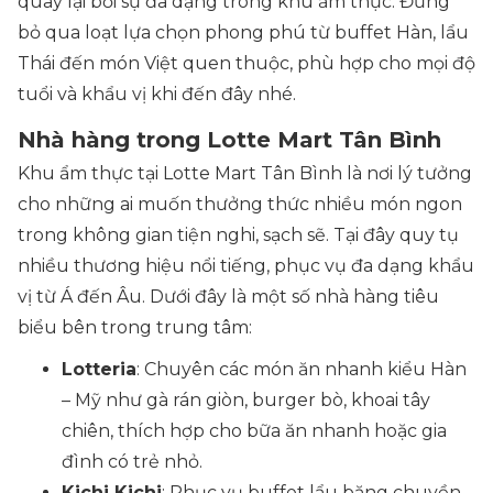
quay lại bởi sự đa dạng trong khu ẩm thực. Đừng
bỏ qua loạt lựa chọn phong phú từ buffet Hàn, lẩu
Thái đến món Việt quen thuộc, phù hợp cho mọi độ
tuổi và khẩu vị khi đến đây nhé.
Nhà hàng trong Lotte Mart Tân Bình
Khu ẩm thực tại Lotte Mart Tân Bình là nơi lý tưởng
cho những ai muốn thưởng thức nhiều món ngon
trong không gian tiện nghi, sạch sẽ. Tại đây quy tụ
nhiều thương hiệu nổi tiếng, phục vụ đa dạng khẩu
vị từ Á đến Âu. Dưới đây là một số nhà hàng tiêu
biểu bên trong trung tâm:
Lotteria
: Chuyên các món ăn nhanh kiểu Hàn
– Mỹ như gà rán giòn, burger bò, khoai tây
chiên, thích hợp cho bữa ăn nhanh hoặc gia
đình có trẻ nhỏ.
Kichi Kichi
: Phục vụ buffet lẩu băng chuyền,