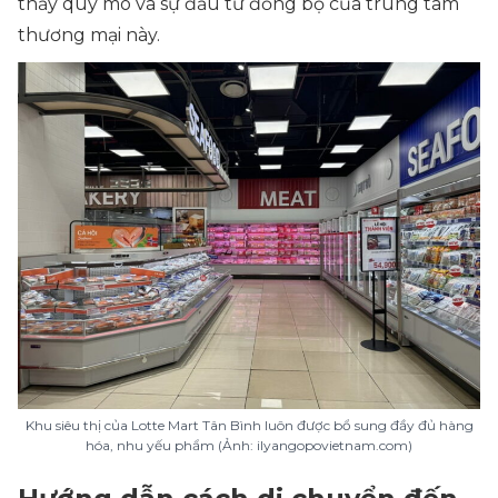
thấy quy mô và sự đầu tư đồng bộ của trung tâm
thương mại này.
Khu siêu thị của Lotte Mart Tân Bình luôn được bổ sung đầy đủ hàng
hóa, nhu yếu phẩm (Ảnh: ilyangopovietnam.com)