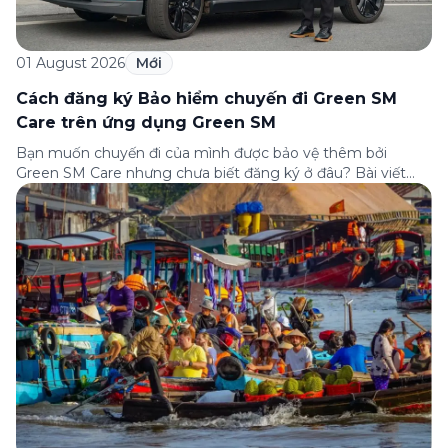
01 August 2026
Mới
Cách đăng ký Bảo hiểm chuyến đi Green SM
Care trên ứng dụng Green SM
Bạn muốn chuyến đi của mình được bảo vệ thêm bởi
Green SM Care nhưng chưa biết đăng ký ở đâu? Bài viết
dưới đây sẽ hướng dẫn chi tiết cách tham gia (và hủy tham
gia) gói bảo hiểm này ngay trên ứng dụng Green SM, cùng
những lưu ý quan trọng trước khi […]