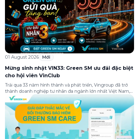
01 August 2026
Mới
Mừng sinh nhật VIN33: Green SM ưu đãi đặc biệt
cho hội viên VinClub
Trải qua 33 năm hình thành và phát triển, Vingroup đã trở
thành doanh nghiệp tư nhân đa ngành lớn nhất Việt Nam,
lọt Top 30 doanh nghiệp lớn nhất Đông Nam Á theo bảng
xếp hạng của Tạp chí Fortune (Mỹ). Nhân kỷ niệm 33 năm
thành lập (8/8/1993 đến 8/8/2026), Green SM trân […]