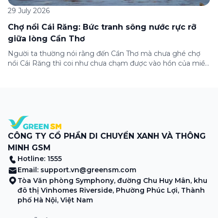
29 July 2026
Chợ nổi Cái Răng: Bức tranh sông nước rực rỡ
giữa lòng Cần Thơ
Người ta thường nói rằng đến Cần Thơ mà chưa ghé chợ
nổi Cái Răng thì coi như chưa chạm được vào hồn của miền
Tây. Từng đoàn ghe xuồng chở đầy trái cây rực rỡ, tiếng
máy nổ lách tách hòa cùng tiếng rao mời vang vọng trong
sương sớm, và cả những cây […]
CÔNG TY CỔ PHẦN DI CHUYỂN XANH VÀ THÔNG
MINH GSM
Hotline: 1555
Email:
support.vn@greensm.com
Tòa Văn phòng Symphony, đường Chu Huy Mân, khu
đô thị Vinhomes Riverside, Phường Phúc Lợi, Thành
phố Hà Nội, Việt Nam