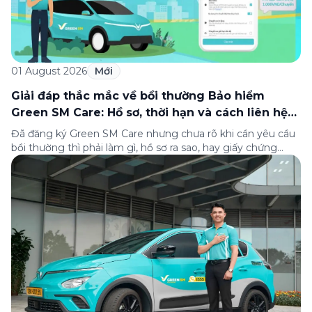
01 August 2026
Mới
Giải đáp thắc mắc về bồi thường Bảo hiểm
Green SM Care: Hồ sơ, thời hạn và cách liên hệ
hỗ trợ
Đã đăng ký Green SM Care nhưng chưa rõ khi cần yêu cầu
bồi thường thì phải làm gì, hồ sơ ra sao, hay giấy chứng
nhận bảo hiểm tìm ở đâu? Bài viết này tổng hợp đầy đủ các
câu hỏi thường gặp nhất về quy trình bồi thường và hỗ trợ
của Green […]