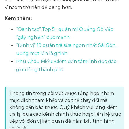
Vincom trở nên dễ dàng hơn.
Xem thêm:
“Oanh tạc” Top 5+ quán mì Quảng Gò Vấp
“gây nghiện” cực mạnh
“Định vị” 19 quán trà sữa ngon nhất Sài Gòn,
uống một lần là ghiền
Phù Châu Miếu: Điểm đến tâm linh độc đáo
giữa lòng thành phố
Thông tin trong bài viết được tổng hợp nhằm
mục đích tham khảo và có thể thay đổi mà
không cần báo trước. Quý khách vui lòng kiểm
tra lại qua các kênh chính thức hoặc liên hệ trực
tiếp với đơn vị liên quan để nắm bắt tình hình
thực tế.