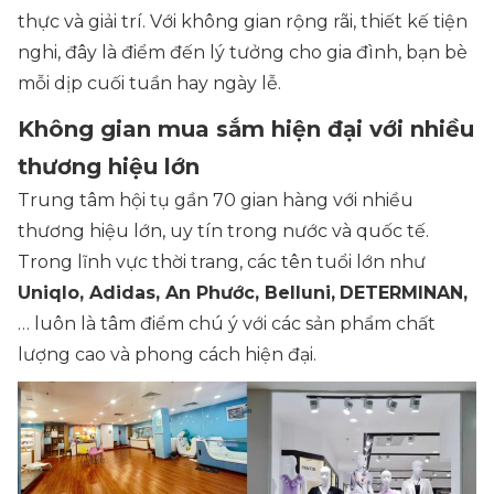
thực và giải trí. Với không gian rộng rãi, thiết kế tiện
nghi, đây là điểm đến lý tưởng cho gia đình, bạn bè
mỗi dịp cuối tuần hay ngày lễ.
Không gian mua sắm hiện đại với nhiều
thương hiệu lớn
Trung tâm hội tụ gần 70 gian hàng với nhiều
thương hiệu lớn, uy tín trong nước và quốc tế.
Trong lĩnh vực thời trang, các tên tuổi lớn như
Uniqlo, Adidas, An Phước, Belluni,
DETERMINAN,
… luôn là tâm điểm chú ý với các sản phẩm chất
lượng cao và phong cách hiện đại.