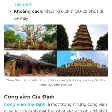
Tân Bình
.
Khoảng cách:
Khoảng 8,2km (20-25 phút đi
xe máy).
Chùa Giác Lâm có kiến trúc cổ kính, nằm yên bình giữa lòng Sài Gòn
(Ảnh: Sưu tầm Internet)
Công viên Gia Định
Công viên Gia Định
là một trong những công viên
rộng lớn và xanh mát bậc nhất, được ví như “lá phổi