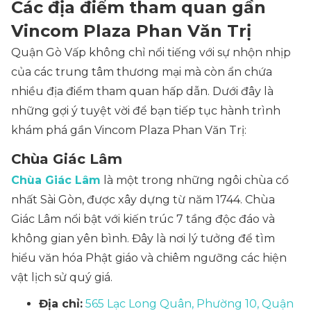
Các địa điểm tham quan gần
Vincom Plaza Phan Văn Trị
Quận Gò Vấp không chỉ nổi tiếng với sự nhộn nhịp
của các trung tâm thương mại mà còn ẩn chứa
nhiều địa điểm tham quan hấp dẫn. Dưới đây là
những gợi ý tuyệt vời để bạn tiếp tục hành trình
khám phá gần Vincom Plaza Phan Văn Trị:
Chùa Giác Lâm
Chùa Giác Lâm
là một trong những ngôi chùa cổ
nhất Sài Gòn, được xây dựng từ năm 1744. Chùa
Giác Lâm nổi bật với kiến trúc 7 tầng độc đáo và
không gian yên bình. Đây là nơi lý tưởng để tìm
hiểu văn hóa Phật giáo và chiêm ngưỡng các hiện
vật lịch sử quý giá.
Địa chỉ:
565 Lạc Long Quân, Phường 10, Quận