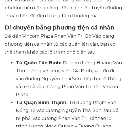
phương tiện công cộng, đều có nhiều tuyến đường
thuận tiện để đến trung tâm thương mại.
Di chuyển bằng phương tiện cá nhân
Để đến Vincom Plaza Phan Văn Trị Gò Vấp bằng
phương tiện cá nhân từ các quận lân cận, bạn có
thể tham khảo các lộ trình phổ biến sau:
Từ Quận Tân Bình:
Đi theo đường Hoàng Văn
Thụ hướng về công viên Gia Định, sau đó đi
vào đường Nguyễn Thái Sơn. Tiếp tục đi thẳng
và rẽ trái vào đường Phan Văn Trị đến Vincom
Plaza.
Từ Quận Bình Thạnh:
Từ đường Phạm Văn
Đồng, rẽ vào đường Nguyễn Thái Sơn, sau đó
rẽ phải vào đường Phan Văn Trị. Đi theo lộ
trình Lương Ngọc Quyến – Dương Quảng