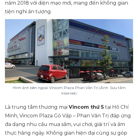
năm 2018 với diện mạo mới, mang đến không gian
tiện nghi ấn tượng.
Hình ảnh bên ngoài Vincom Plaza Phan Văn Trị (Ảnh: Sưu tầm
Internet)
Là trung tâm thương mại
Vincom thứ 5
tại Hồ Chí
Minh, Vincom Plaza Gò Vấp​ – Phan Văn Trị đáp ứng
đa dạng nhu cầu mua sắm, vui chơi, giải trí và ẩm
thực hằng ngày. Không gian hiện đại cùng sự góp