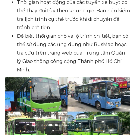
Thời gian hoạt động của các tuyến xe buýt có
thể thay đổi tùy theo khung giờ. Bạn nên kiểm
tra lịch trình cụ thể trước khi di chuyển để
tránh bất tiện
Để biết thời gian chờ và lộ trình chi tiết, bạn có
thể sử dụng các ứng dụng như BusMap hoặc
tra cứu trên trang web của Trung tâm Quản
lý Giao thông công cộng Thành phố Hồ Chí
Minh.