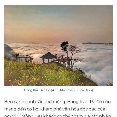
Hang Kia – Pà Cò (Ảnh: Mai Châu – Hoà Bình)
Bên cạnh cảnh sắc thơ mộng, Hang Kia – Pà Cò còn
mang đến cơ hội khám phá văn hóa độc đáo của
người H’Mông. Du khách có thể tham gia các phiên