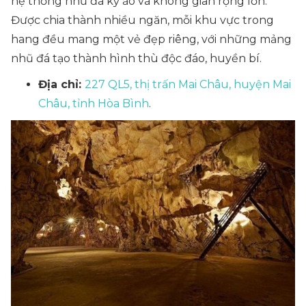
hệ thống nhũ đá kỳ ảo và không gian rộng lớn.
Được chia thành nhiều ngăn, mỗi khu vực trong
hang đều mang một vẻ đẹp riêng, với những mảng
nhũ đá tạo thành hình thù độc đáo, huyền bí.
Địa chỉ:
227 QL5, thị trấn Mai Châu, huyện Mai
Châu, tỉnh Hòa Bình
.