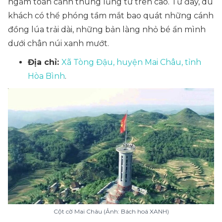
ngắm toàn cảnh thung lũng từ trên cao. Từ đây, du
khách có thể phóng tầm mắt bao quát những cánh
đồng lúa trải dài, những bản làng nhỏ bé ẩn mình
dưới chân núi xanh mướt.
Địa chỉ:
Xã Tòng Đậu, huyện Mai Châu, tỉnh
Hòa Bình
.
Cột cờ Mai Châu (Ảnh: Bách hoá XANH)