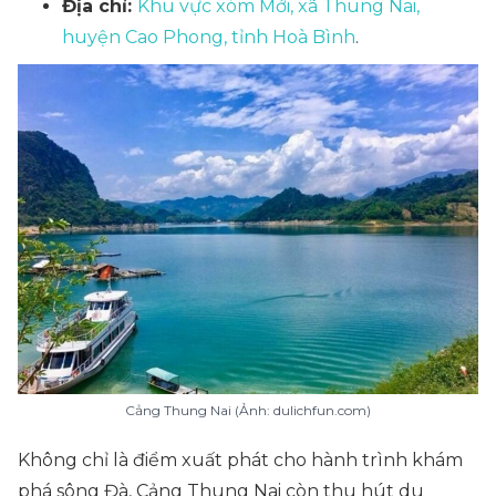
Địa chỉ:
Khu vực xóm Mới, xã Thung Nai,
huyện Cao Phong, tỉnh Hoà Bình
.
Cảng Thung Nai (Ảnh: dulichfun.com)
Không chỉ là điểm xuất phát cho hành trình khám
phá sông Đà, Cảng Thung Nai còn thu hút du