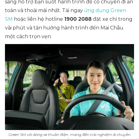
sàng hỗ trợ bạn suốt hành trình để có chuyến đi an
toàn và thoải mái nhất. Tải ngay
ứng dụng Green
SM
hoặc liên hệ hotline
1900 2088
đặt xe chỉ trong
vài phút và tận hưởng hành trình đến Mai Châu
một cách trọn vẹn.
Green SM với dòng xe thuần điện, mang đến trải nghiệm di chuyển