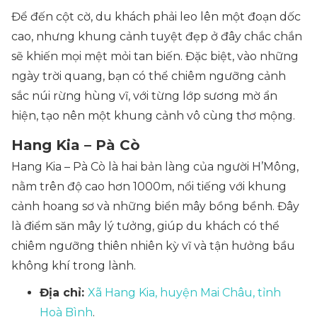
Để đến cột cờ, du khách phải leo lên một đoạn dốc
cao, nhưng khung cảnh tuyệt đẹp ở đây chắc chắn
sẽ khiến mọi mệt mỏi tan biến. Đặc biệt, vào những
ngày trời quang, bạn có thể chiêm ngưỡng cảnh
sắc núi rừng hùng vĩ, với từng lớp sương mờ ẩn
hiện, tạo nên một khung cảnh vô cùng thơ mộng.
Hang Kia – Pà Cò
Hang Kia – Pà Cò là hai bản làng của người H’Mông,
nằm trên độ cao hơn 1000m, nổi tiếng với khung
cảnh hoang sơ và những biển mây bồng bềnh. Đây
là điểm săn mây lý tưởng, giúp du khách có thể
chiêm ngưỡng thiên nhiên kỳ vĩ và tận hưởng bầu
không khí trong lành.
Địa chỉ:
Xã Hang Kia, huyện Mai Châu, tỉnh
Hoà Bình
.