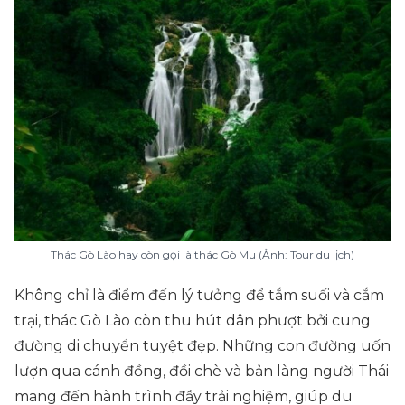
Thác Gò Lào hay còn gọi là thác Gò Mu (Ảnh: Tour du lịch)
Không chỉ là điểm đến lý tưởng để tắm suối và cắm
trại, thác Gò Lào còn thu hút dân phượt bởi cung
đường di chuyển tuyệt đẹp. Những con đường uốn
lượn qua cánh đồng, đồi chè và bản làng người Thái
mang đến hành trình đầy trải nghiệm, giúp du