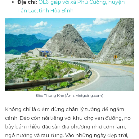
Địa chỉ:
QL6, giáp với xã Phú Cường, huyện
Tân Lạc, tỉnh Hòa Bình
.
Đèo Thung Khe (Ảnh: Vietgoing.com)
Không chỉ là điểm dừng chân lý tưởng để ngắm
cảnh, Đèo còn nổi tiếng với khu chợ ven đường, nơi
bày bán nhiều đặc sản địa phương như cơm lam,
ngô nướng và rau rừng. Vào những ngày đẹp trời,