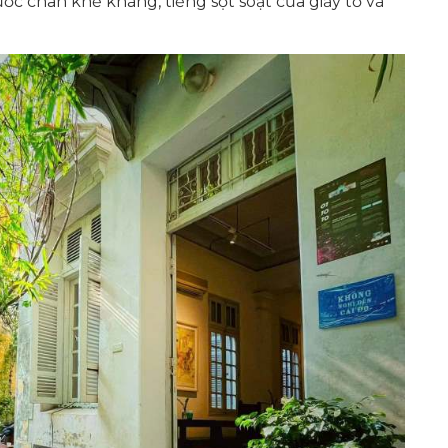
bước chân khẽ khàng, tiếng sột soạt của giấy tờ và