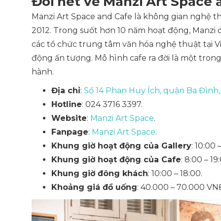
Đôi nét về Manzi Art Space 
Manzi Art Space and Cafe là không gian nghệ t
2012. Trong suốt hơn 10 năm hoạt động, Manzi đ
các tổ chức trung tâm văn hóa nghệ thuật tại Vi
động ấn tượng. Mô hình cafe ra đời là một tr
hành.
Địa chỉ
:
Số 14 Phan Huy Ích, quận Ba Đình,
Hotline
: 024 3716 3397.
Website
:
Manzi Art Space
.
Fanpage
:
Manzi Art Space
.
Khung giờ hoạt động của Gallery
: 10:00
Khung giờ hoạt động của Cafe
: 8:00 – 19
Khung giờ đông khách
: 10:00 – 18:00.
Khoảng giá đồ uống
: 40.000 – 70.000 VN