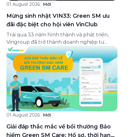
01 August 2026
Mới
Mừng sinh nhật VIN33: Green SM ưu
đãi đặc biệt cho hội viên VinClub
Trải qua 33 năm hình thành và phát triển,
Vingroup đã trở thành doanh nghiệp tư
nhân đa ngành lớn nhất Việt Nam, lọt Top 30
doanh nghiệp lớn nhất Đông Nam Á theo
bảng xếp hạng của Tạp chí Fortune (Mỹ).
Nhân kỷ niệm 33 năm thành lập (8/8/1993
đến 8/8/2026), Green SM trân […]
01 August 2026
Mới
Giải đáp thắc mắc về bồi thường Bảo
hiểm Green SM Care: Hồ sơ, thời hạn