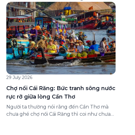
đăng ký ở đâu? Bài viết dưới đây sẽ hướng
dẫn chi tiết cách tham gia (và hủy tham gia)
gói bảo hiểm này ngay trên ứng dụng Green
SM, cùng những lưu ý quan trọng trước khi
[…]
29 July 2026
Chợ nổi Cái Răng: Bức tranh sông nước
rực rỡ giữa lòng Cần Thơ
Người ta thường nói rằng đến Cần Thơ mà
chưa ghé chợ nổi Cái Răng thì coi như chưa
chạm được vào hồn của miền Tây. Từng
đoàn ghe xuồng chở đầy trái cây rực rỡ, tiếng