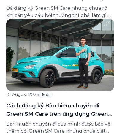
và cách liên hệ hỗ trợ
Đã đăng ký Green SM Care nhưng chưa rõ
khi cần yêu cầu bồi thường thì phải làm gì,
hồ sơ ra sao, hay giấy chứng nhận bảo hiểm
tìm ở đâu? Bài viết này tổng hợp đầy đủ các
câu hỏi thường gặp nhất về quy trình bồi
thường và hỗ trợ của Green […]
01 August 2026
Mới
Cách đăng ký Bảo hiểm chuyến đi
Green SM Care trên ứng dụng Green
SM
Bạn muốn chuyến đi của mình được bảo vệ
thêm bởi Green SM Care nhưng chưa biết