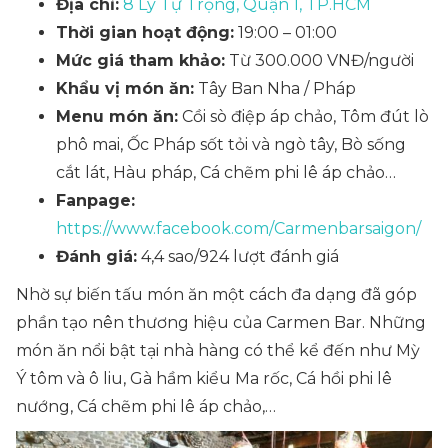
Địa chỉ:
8 Lý Tự Trọng, Quận 1, TP.HCM
Thời gian hoạt động:
19:00 – 01:00
Mức giá tham khảo:
Từ 300.000 VNĐ/người
Khẩu vị món ăn:
Tây Ban Nha / Pháp
Menu món ăn:
Cồi sò điệp áp chảo, Tôm đút lò
phô mai, Ốc Pháp sốt tỏi và ngò tây, Bò sống
cắt lát, Hàu pháp, Cá chẽm phi lê áp chảo…
Fanpage:
https://www.facebook.com/Carmenbarsaigon/
Đánh giá:
4,4 sao/924 lượt đánh giá
Nhờ sự biến tấu món ăn một cách đa dạng đã góp
phần tạo nên thương hiệu của Carmen Bar. Những
món ăn nổi bật tại nhà hàng có thể kể đến như Mỳ
Ý tôm và ô liu, Gà hầm kiểu Ma rốc, Cá hồi phi lê
nướng, Cá chẽm phi lê áp chảo,…