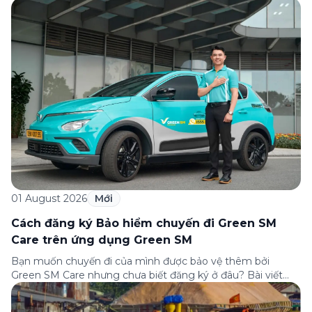
nhận bảo hiểm tìm ở đâu? Bài viết này tổng hợp đầy đủ các
câu hỏi thường gặp nhất về quy trình bồi thường và hỗ trợ
của Green […]
01 August 2026
Mới
Cách đăng ký Bảo hiểm chuyến đi Green SM
Care trên ứng dụng Green SM
Bạn muốn chuyến đi của mình được bảo vệ thêm bởi
Green SM Care nhưng chưa biết đăng ký ở đâu? Bài viết
dưới đây sẽ hướng dẫn chi tiết cách tham gia (và hủy tham
gia) gói bảo hiểm này ngay trên ứng dụng Green SM, cùng