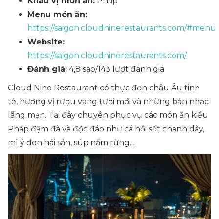
Khẩu vị món ăn:
Pháp
Menu món ăn:
https://saigon.cloudninerestaurants.com/#menu
Website:
https://saigon.cloudninerestaurants.com/
Đánh giá:
4,8 sao/143 lượt đánh giá
Cloud Nine Restaurant có thực đơn châu Âu tinh
tế, hương vị rượu vang tươi mới và những bản nhạc
lãng mạn. Tại đây chuyên phục vụ các món ăn kiểu
Pháp đậm đà và độc đáo như cá hồi sốt chanh dây,
mì ý đen hải sản, súp nấm rừng…