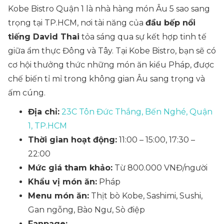
Kobe Bistro Quận 1 là nhà hàng món Âu 5 sao sang
trọng tại TP.HCM, nơi tài năng của
đầu bếp nổi
tiếng David Thai
tỏa sáng qua sự kết hợp tinh tế
giữa ẩm thực Đông và Tây. Tại Kobe Bistro, bạn sẽ có
cơ hội thưởng thức những món ăn kiểu Pháp, được
chế biến tỉ mỉ trong không gian Âu sang trọng và
ấm cúng.
Địa chỉ:
23C Tôn Đức Thắng, Bến Nghé, Quận
1, TP.HCM
Thời gian hoạt động:
11:00 – 15:00, 17:30 –
22:00
Mức giá tham khảo:
Từ 800.000 VNĐ/người
Khẩu vị món ăn:
Pháp
Menu món ăn:
Thịt bò Kobe, Sashimi, Sushi,
Gan ngỗng, Bào Ngư, Sò điệp
Fanpage: