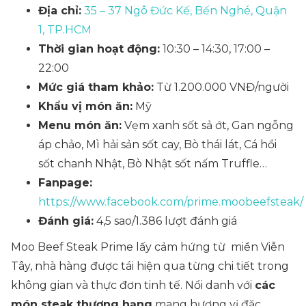
Địa chỉ:
35 – 37 Ngô Đức Kế, Bến Nghé, Quận
1, TP.HCM
Thời gian hoạt động:
10:30 – 14:30, 17:00 –
22:00
Mức giá tham khảo:
Từ 1.200.000 VNĐ/người
Khẩu vị món ăn:
Mỹ
Menu món ăn:
Vẹm xanh sốt sả ớt, Gan ngỗng
áp chảo, Mì hải sản sốt cay, Bò thái lát, Cá hồi
sốt chanh Nhật, Bò Nhật sốt nấm Truffle…
Fanpage:
https://www.facebook.com/prime.moobeefsteak/
Đánh giá:
4,5 sao/1.386 lượt đánh giá
Moo Beef Steak Prime lấy cảm hứng từ miền Viễn
Tây, nhà hàng được tái hiện qua từng chi tiết trong
không gian và thực đơn tinh tế. Nổi danh với
các
món steak thượng hạng
mang hương vị đặc