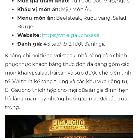
Mức giá tham khảo:
Từ 1.000.000 VNĐ/người
Khẩu vị món ăn:
Mỹ / Món Âu
Menu món ăn:
Beefsteak, Rượu vang, Salad,
Burger
Website:
https://vn.elgaucho.asia
Đánh giá:
4,5 sao/1.912 lượt đánh giá
Không chỉ nổi tiếng với steak, nhà hàng còn chinh
phục thực khách bằng thực đơn đa dạng gồm các
món khai vị, salad, hải sản và súp được chế biến tinh
tế. Với thiết kế sang trọng và các khu vực riêng tư,
El Gaucho thích hợp cho mọi bữa ăn gia đình, hẹn
hò lãng mạn hay những buổi gặp mặt đối tác quan
trọng.