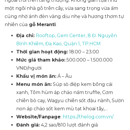
ngoài trời trên tầng thượng. Không gian tựa như
một ngôi nhà gỗ trên cây, vừa sang trọng vừa ấm
cúng nhờ ánh đèn vàng dịu nhẹ và hương thơm tự
nhiên của
gỗ Meranti
.
Địa chỉ:
Rooftop, Gem Center, 8 Đ. Nguyễn
Bỉnh Khiêm, Đa Kao, Quận 1, TP.HCM
Thời gian hoạt động:
18:00 – 23:00
Mức giá tham khảo:
500.000 – 1.500.000
VNĐ/người
Khẩu vị món ăn:
Á – Âu
Menu món ăn:
Súp sò điệp kem bông cải
xanh, Tôm hùm áp chảo nấm truffle, Cơm
chiên bò cay, Wagyu chiên sốt đậu nành, Sườn
non áp chảo sốt kem mù tạt khoai tây,…
Website/Fanpage
:
https://thelog.com.vn/
Đánh giá:
4,2 sao/810 lượt đánh giá