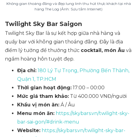
Không gian thoáng đãng và đẹp lung linh thu hút thực khách tại nhà
hàng The Log (Ảnh: Sưu tầm Internet)
Twilight Sky Bar Saigon
Twilight Sky Bar là sự kết hợp giữa nhà hàng và
quầy bar với không gian thoáng đãng. Đây là địa
điểm lý tưởng để thưởng thức
cocktail, món Âu
và
ngắm hoàng hôn tuyệt đẹp.
Địa chỉ:
180 Lý Tự Trọng, Phường Bến Thành,
Quận 1, TP.HCM
Thời gian hoạt động:
17:00 – 00:00
Mức giá tham khảo:
Từ 400.000 VNĐ/người
Khẩu vị món ăn:
Á / Âu
Menu món ăn:
https://skybars.vn/twilight-sky-
bar-sai-gon/#drink-menu
Website:
https://skybars.vn/twilight-sky-bar-