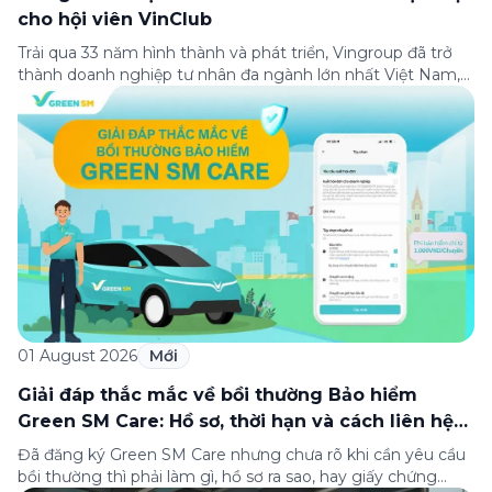
cho hội viên VinClub
Trải qua 33 năm hình thành và phát triển, Vingroup đã trở
thành doanh nghiệp tư nhân đa ngành lớn nhất Việt Nam,
lọt Top 30 doanh nghiệp lớn nhất Đông Nam Á theo bảng
xếp hạng của Tạp chí Fortune (Mỹ). Nhân kỷ niệm 33 năm
thành lập (8/8/1993 đến 8/8/2026), Green SM trân […]
01 August 2026
Mới
Giải đáp thắc mắc về bồi thường Bảo hiểm
Green SM Care: Hồ sơ, thời hạn và cách liên hệ
hỗ trợ
Đã đăng ký Green SM Care nhưng chưa rõ khi cần yêu cầu
bồi thường thì phải làm gì, hồ sơ ra sao, hay giấy chứng