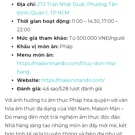
Địa chỉ:
27J Trần Nhật Duật, Phường Tân
Định, Quận 1, TP.HCM
Thời gian hoạt động:
11:00 – 14:30, 17:00 –
22:00
Mức giá tham khảo:
Từ 500.000 VNĐ/người
Khẩu vị món ăn:
Pháp
Menu món ăn:
https://maisonmando.com/thuc-don-nha-
hang
Website:
https://maisonmando.com/
Đánh giá:
4,6 sao/528 lượt đánh giá
Với ảnh hưởng từ ẩm thực Pháp hòa quyện với văn
hóa ẩm thực đa dạng của Việt Nam, Maison Mận –
Đỏ mang đến một trải nghiệm ẩm thực độc đáo.
Nhà hàng sáng tạo những món ăn đầy mới mẻ, kết
hợp tinh tế giữa truyền thống và hiện đại như vịt