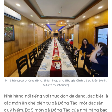
Nhà hàng có phòng riêng, thích hợp cho tiệc gia đình và sự kiện (Ảnh:
Sưu tầm Internet)
Nhà hàng nổi tiếng với thực đơn đa dạng, đặc biệt là
các món ăn chế biến từ gà Đông Tảo, một đặc sản
quý hiếm. Bộ 5 món gà Đông Tảo của nhà hàng bao