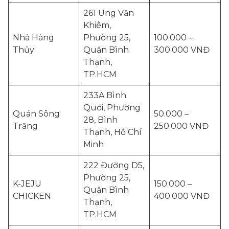
261 Ung Văn
Khiêm,
Nhà Hàng
Phường 25,
100.000 –
Thủy
Quận Bình
300.000 VNĐ
Thạnh,
TP.HCM
233A Bình
Quới, Phường
Quán Sông
50.000 –
28, Bình
Trăng
250.000 VNĐ
Thạnh, Hồ Chí
Minh
222 Đường D5,
Phường 25,
K-JEJU
150.000 –
Quận Bình
CHICKEN
400.000 VNĐ
Thạnh,
TP.HCM