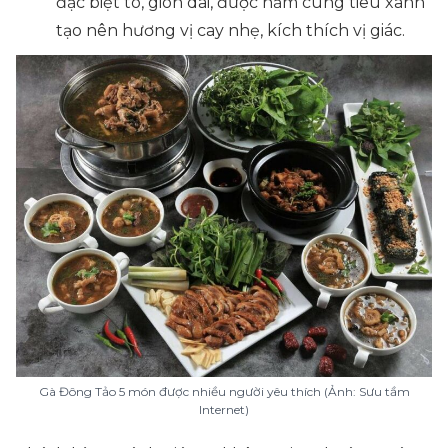
đặc biệt to, giòn dai, được hầm cùng tiêu xanh
tạo nên hương vị cay nhẹ, kích thích vị giác.
Gà Đông Tảo 5 món được nhiều người yêu thích (Ảnh: Sưu tầm
Internet)