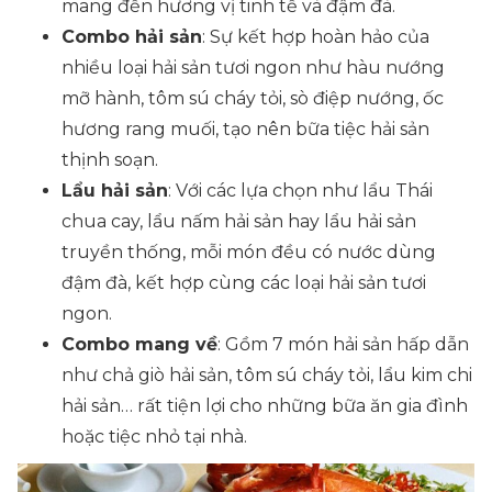
mang đến hương vị tinh tế và đậm đà.
Combo hải sản
: Sự kết hợp hoàn hảo của
nhiều loại hải sản tươi ngon như hàu nướng
mỡ hành, tôm sú cháy tỏi, sò điệp nướng, ốc
hương rang muối, tạo nên bữa tiệc hải sản
thịnh soạn.
Lẩu hải sản
: Với các lựa chọn như lẩu Thái
chua cay, lẩu nấm hải sản hay lẩu hải sản
truyền thống, mỗi món đều có nước dùng
đậm đà, kết hợp cùng các loại hải sản tươi
ngon.
Combo mang về
: Gồm 7 món hải sản hấp dẫn
như chả giò hải sản, tôm sú cháy tỏi, lẩu kim chi
hải sản… rất tiện lợi cho những bữa ăn gia đình
hoặc tiệc nhỏ tại nhà.