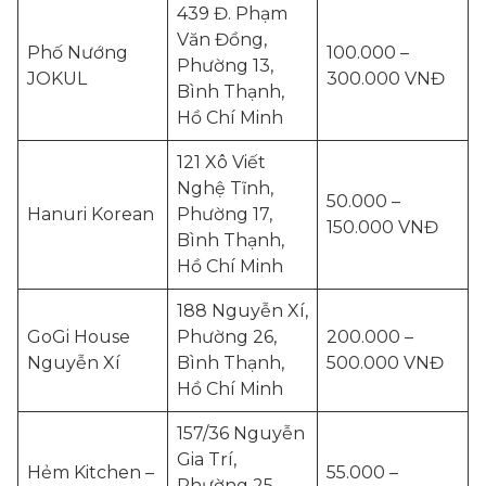
439 Đ. Phạm
Văn Đồng,
Phố Nướng
100.000 –
Phường 13,
JOKUL
300.000 VNĐ
Bình Thạnh,
Hồ Chí Minh
121 Xô Viết
Nghệ Tĩnh,
50.000 –
Hanuri Korean
Phường 17,
150.000 VNĐ
Bình Thạnh,
Hồ Chí Minh
188 Nguyễn Xí,
GoGi House
Phường 26,
200.000 –
Nguyễn Xí
Bình Thạnh,
500.000 VNĐ
Hồ Chí Minh
157/36 Nguyễn
Gia Trí,
Hẻm Kitchen –
55.000 –
Phường 25,