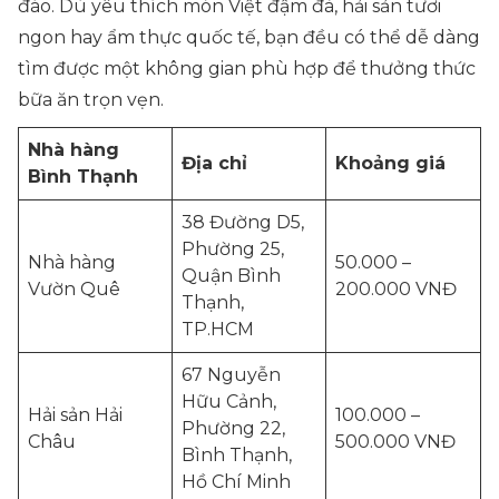
đáo. Dù yêu thích món Việt đậm đà, hải sản tươi
ngon hay ẩm thực quốc tế, bạn đều có thể dễ dàng
tìm được một không gian phù hợp để thưởng thức
bữa ăn trọn vẹn.
Nhà hàng
Địa chỉ
Khoảng giá
Bình Thạnh
38 Đường D5,
Phường 25,
Nhà hàng
50.000 –
Quận Bình
Vườn Quê
200.000 VNĐ
Thạnh,
TP.HCM
67 Nguyễn
Hữu Cảnh,
Hải sản Hải
100.000 –
Phường 22,
Châu
500.000 VNĐ
Bình Thạnh,
Hồ Chí Minh