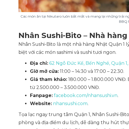
Các món ăn tại Nikutaro luôn bắt mắt và mang lại những trải 
BBQ 
Nhân Sushi-Bito – Nhà hàng
Nhân Sushi-Bito là một nhà hàng Nhật Quận 1 l
biệt với các món sashimi và sushi tươi ngon.
Địa chỉ:
62 Ngô Đức Kế, Bến Nghé, Quận 1,
Giờ mở cửa:
11:00 – 14:30 và 17:00 – 22:30.
Giá tham khảo:
180.000 – 1.800.000 VNĐ.
từ 2.500.000 – 3.500.000 VNĐ.
Fanpage:
facebook.com/nhansushi.vn
.
Website:
nhansushi.com
.
Tọa lạc ngay trung tâm Quận 1, Nhân Sushi-Bito n
phòng và địa điểm du lịch, dễ dàng thu hút th