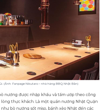
i. (Ảnh: Fanpage Nikutaro – nhà hàng BBQ Nhật Bản)
t bò nướng được nhập khẩu và tẩm ướp theo công
u lòng thực khách. Là một quán nướng Nhật Quận
h như bò nướng sốt miso, bánh xèo Nhật đến các