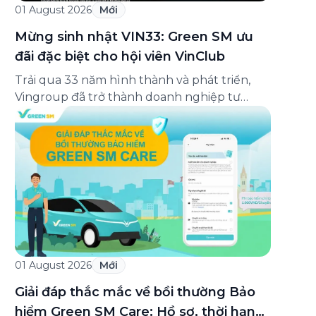
01 August 2026
Mới
Mừng sinh nhật VIN33: Green SM ưu
đãi đặc biệt cho hội viên VinClub
Trải qua 33 năm hình thành và phát triển,
Vingroup đã trở thành doanh nghiệp tư
nhân đa ngành lớn nhất Việt Nam, lọt Top 30
doanh nghiệp lớn nhất Đông Nam Á theo
bảng xếp hạng của Tạp chí Fortune (Mỹ).
Nhân kỷ niệm 33 năm thành lập (8/8/1993
đến 8/8/2026), Green SM trân […]
01 August 2026
Mới
Giải đáp thắc mắc về bồi thường Bảo
hiểm Green SM Care: Hồ sơ, thời hạn