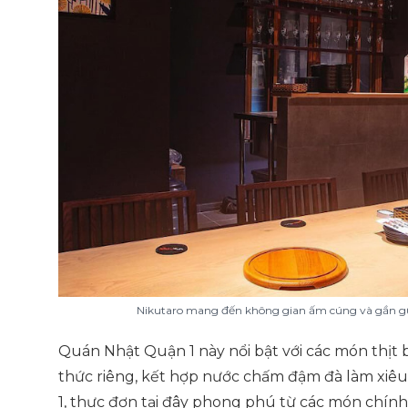
Nikutaro mang đến không gian ấm cúng và gần gũ
Quán Nhật Quận 1 này nổi bật với các món thị
thức riêng, kết hợp nước chấm đậm đà làm xiê
1, thực đơn tại đây phong phú từ các món chín