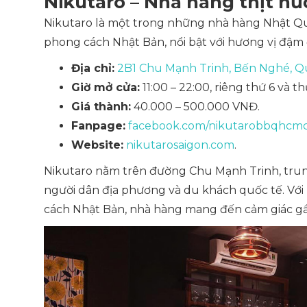
Nikutaro – Nhà hàng thịt n
Nikutaro là một trong những nhà hàng Nhật Q
phong cách Nhật Bản, nổi bật với hương vị đậm
Địa chỉ:
2B1 Chu Mạnh Trinh, Bến Nghé, Qu
Giờ mở cửa:
11:00 – 22:00, riêng thứ 6 và th
Giá thành:
40.000 – 500.000 VNĐ.
Fanpage:
facebook.com/nikutarobbqhcm
Website:
nikutarosaigon.com
.
Nikutaro nằm trên đường Chu Mạnh Trinh, trung
người dân địa phương và du khách quốc tế. Vớ
cách Nhật Bản, nhà hàng mang đến cảm giác gần