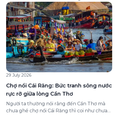
đăng ký ở đâu? Bài viết dưới đây sẽ hướng
dẫn chi tiết cách tham gia (và hủy tham gia)
gói bảo hiểm này ngay trên ứng dụng Green
SM, cùng những lưu ý quan trọng trước khi
[…]
29 July 2026
Chợ nổi Cái Răng: Bức tranh sông nước
rực rỡ giữa lòng Cần Thơ
Người ta thường nói rằng đến Cần Thơ mà
chưa ghé chợ nổi Cái Răng thì coi như chưa
chạm được vào hồn của miền Tây. Từng
đoàn ghe xuồng chở đầy trái cây rực rỡ, tiếng