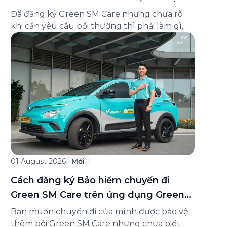
và cách liên hệ hỗ trợ
Đã đăng ký Green SM Care nhưng chưa rõ
khi cần yêu cầu bồi thường thì phải làm gì,
hồ sơ ra sao, hay giấy chứng nhận bảo hiểm
tìm ở đâu? Bài viết này tổng hợp đầy đủ các
câu hỏi thường gặp nhất về quy trình bồi
thường và hỗ trợ của Green […]
01 August 2026
Mới
Cách đăng ký Bảo hiểm chuyến đi
Green SM Care trên ứng dụng Green
SM
Bạn muốn chuyến đi của mình được bảo vệ
thêm bởi Green SM Care nhưng chưa biết