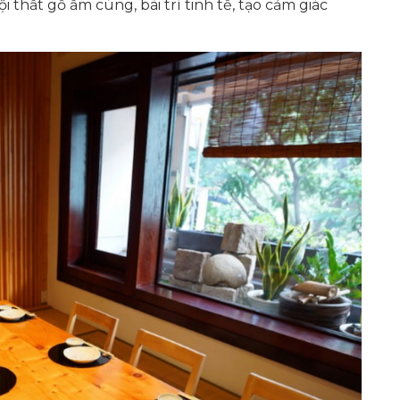
hất gỗ ấm cúng, bài trí tinh tế, tạo cảm giác