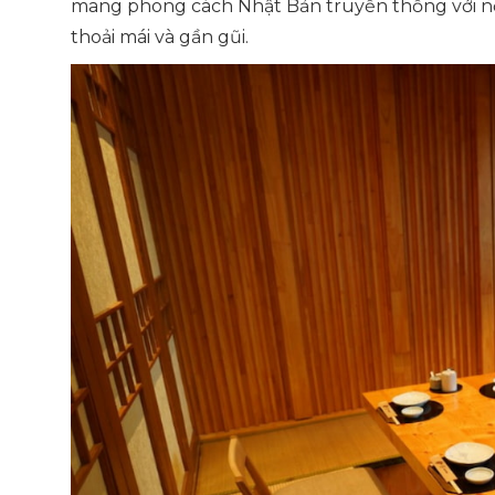
mang phong cách Nhật Bản truyền thống với nội t
thoải mái và gần gũi.