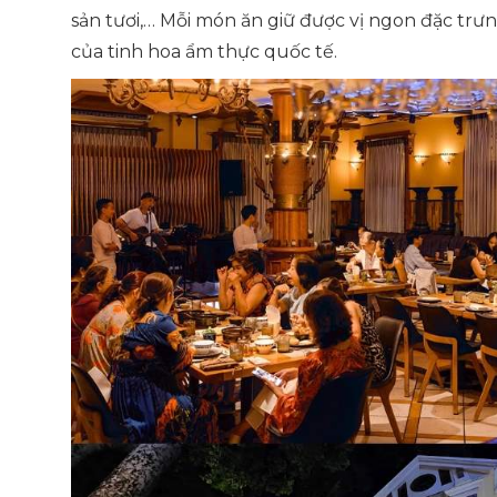
sản tươi,… Mỗi món ăn giữ được vị ngon đặc tr
của tinh hoa ẩm thực quốc tế.