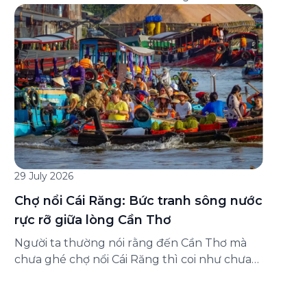
đăng ký ở đâu? Bài viết dưới đây sẽ hướng
dẫn chi tiết cách tham gia (và hủy tham gia)
gói bảo hiểm này ngay trên ứng dụng Green
SM, cùng những lưu ý quan trọng trước khi
[…]
29 July 2026
Chợ nổi Cái Răng: Bức tranh sông nước
rực rỡ giữa lòng Cần Thơ
Người ta thường nói rằng đến Cần Thơ mà
chưa ghé chợ nổi Cái Răng thì coi như chưa
chạm được vào hồn của miền Tây. Từng
đoàn ghe xuồng chở đầy trái cây rực rỡ, tiếng