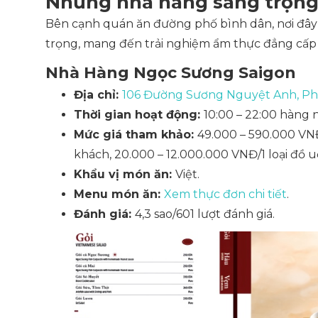
Những nhà hàng sang trọng 
Bên cạnh quán ăn đường phố bình dân, nơi đây
trọng, mang đến trải nghiệm ẩm thực đẳng cấp 
Nhà Hàng Ngọc Sương Saigon
Địa chỉ:
106 Đường Sương Nguyệt Anh, Ph
Thời gian hoạt động:
10:00 – 22:00 hàng 
Mức giá tham khảo:
49.000 – 590.000 VNĐ
khách, 20.000 – 12.000.000 VNĐ/1 loại đồ 
Khẩu vị món ăn:
Việt.
Menu món ăn:
Xem thực đơn chi tiết
.
Đánh giá:
4,3 sao/601 lượt đánh giá.