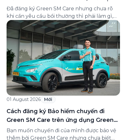
và cách liên hệ hỗ trợ
Đã đăng ký Green SM Care nhưng chưa rõ
khi cần yêu cầu bồi thường thì phải làm gì,
hồ sơ ra sao, hay giấy chứng nhận bảo hiểm
tìm ở đâu? Bài viết này tổng hợp đầy đủ các
câu hỏi thường gặp nhất về quy trình bồi
thường và hỗ trợ của Green […]
01 August 2026
Mới
Cách đăng ký Bảo hiểm chuyến đi
Green SM Care trên ứng dụng Green
SM
Bạn muốn chuyến đi của mình được bảo vệ
thêm bởi Green SM Care nhưng chưa biết