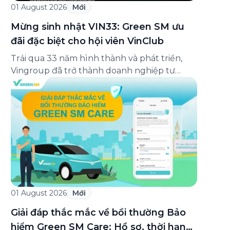
01 August 2026
Mới
Mừng sinh nhật VIN33: Green SM ưu
đãi đặc biệt cho hội viên VinClub
Trải qua 33 năm hình thành và phát triển,
Vingroup đã trở thành doanh nghiệp tư
nhân đa ngành lớn nhất Việt Nam, lọt Top 30
doanh nghiệp lớn nhất Đông Nam Á theo
bảng xếp hạng của Tạp chí Fortune (Mỹ).
Nhân kỷ niệm 33 năm thành lập (8/8/1993
đến 8/8/2026), Green SM trân […]
01 August 2026
Mới
Giải đáp thắc mắc về bồi thường Bảo
hiểm Green SM Care: Hồ sơ, thời hạn