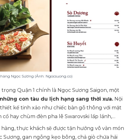
à hàng Ngọc Sương (Ảnh: Ngocsuong.co)
g trọng Quận 1 chính là Ngọc Sương Saigon, một
những con tàu du lịch hạng sang thời xưa.
Nội
thiết kế tinh xảo như chiếc bàn gỗ thông với mặt
 cổ hay chùm đèn pha lê Swarovski lấp lánh,…
 hàng, thực khách sẽ được tận hưởng vô vàn món
c Sương, gan ngỗng kẹo bông, chả giò chứa hải