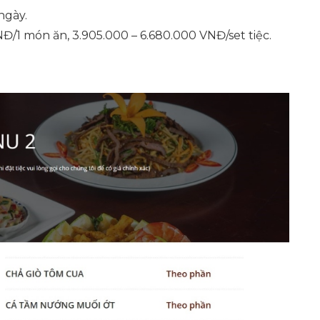
ngày.
Đ/1 món ăn, 3.905.000 – 6.680.000 VNĐ/set tiệc.