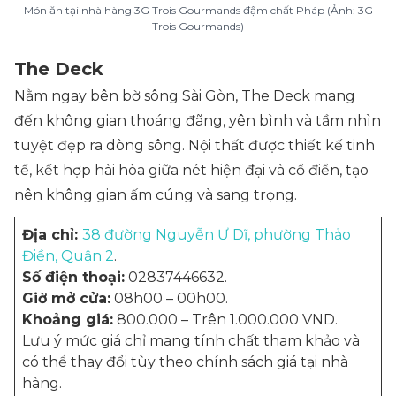
Món ăn tại nhà hàng 3G Trois Gourmands đậm chất Pháp (Ảnh: 3G
Trois Gourmands)
The Deck
Nằm ngay bên bờ sông Sài Gòn, The Deck mang
đến không gian thoáng đãng, yên bình và tầm nhìn
tuyệt đẹp ra dòng sông. Nội thất được thiết kế tinh
tế, kết hợp hài hòa giữa nét hiện đại và cổ điển, tạo
nên không gian ấm cúng và sang trọng.
Địa chỉ:
38 đường Nguyễn Ư Dĩ, phường Thảo
Điền, Quận 2
.
Số điện thoại:
02837446632.
Giờ mở cửa:
08h00 – 00h00.
Khoảng giá:
800.000 – Trên 1.000.000 VND.
Lưu ý mức giá chỉ mang tính chất tham khảo và
có thể thay đổi tùy theo chính sách giá tại nhà
hàng.