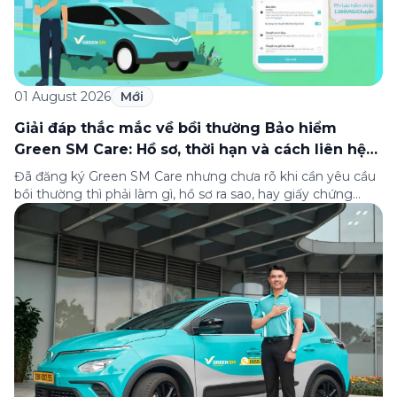
01 August 2026
Mới
Giải đáp thắc mắc về bồi thường Bảo hiểm
Green SM Care: Hồ sơ, thời hạn và cách liên hệ
hỗ trợ
Đã đăng ký Green SM Care nhưng chưa rõ khi cần yêu cầu
bồi thường thì phải làm gì, hồ sơ ra sao, hay giấy chứng
nhận bảo hiểm tìm ở đâu? Bài viết này tổng hợp đầy đủ các
câu hỏi thường gặp nhất về quy trình bồi thường và hỗ trợ
của Green […]