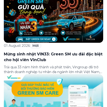
01 August 2026
Mới
Mừng sinh nhật VIN33: Green SM ưu đãi đặc biệt
cho hội viên VinClub
Trải qua 33 năm hình thành và phát triển, Vingroup đã trở
thành doanh nghiệp tư nhân đa ngành lớn nhất Việt Nam,
lọt Top 30 doanh nghiệp lớn nhất Đông Nam Á theo bảng
xếp hạng của Tạp chí Fortune (Mỹ). Nhân kỷ niệm 33 năm
thành lập (8/8/1993 đến 8/8/2026), Green SM trân […]