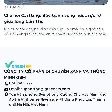
29 July 2026
Chợ nổi Cái Răng: Bức tranh sông nước rực rỡ
giữa lòng Cần Thơ
Người ta thường nói rằng đến Cần Thơ mà chưa ghé chợ
nổi Cái Răng thì coi như chưa chạm được vào hồn của miền
Tây. Từng đoàn ghe xuồng chở đầy trái cây rực rỡ, tiếng
máy nổ lách tách hòa cùng tiếng rao mời vang vọng trong
sương sớm, và cả những cây […]
CÔNG TY CỔ PHẦN DI CHUYỂN XANH VÀ THÔNG
MINH GSM
Hotline: 1555
Email:
support.vn@greensm.com
Tòa Văn phòng Symphony, đường Chu Huy Mân, khu
đô thị Vinhomes Riverside, Phường Phúc Lợi, Thành
phố Hà Nội, Việt Nam