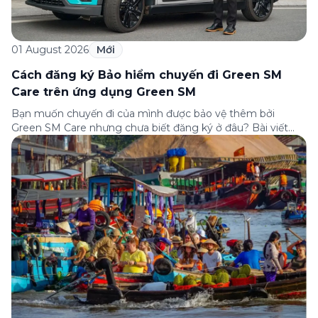
01 August 2026
Mới
Cách đăng ký Bảo hiểm chuyến đi Green SM
Care trên ứng dụng Green SM
Bạn muốn chuyến đi của mình được bảo vệ thêm bởi
Green SM Care nhưng chưa biết đăng ký ở đâu? Bài viết
dưới đây sẽ hướng dẫn chi tiết cách tham gia (và hủy tham
gia) gói bảo hiểm này ngay trên ứng dụng Green SM, cùng
những lưu ý quan trọng trước khi […]