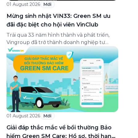
01 August 2026
Mới
Mừng sinh nhật VIN33: Green SM ưu
đãi đặc biệt cho hội viên VinClub
Trải qua 33 năm hình thành và phát triển,
Vingroup đã trở thành doanh nghiệp tư
nhân đa ngành lớn nhất Việt Nam, lọt Top 30
doanh nghiệp lớn nhất Đông Nam Á theo
bảng xếp hạng của Tạp chí Fortune (Mỹ).
Nhân kỷ niệm 33 năm thành lập (8/8/1993
đến 8/8/2026), Green SM trân […]
01 August 2026
Mới
Giải đáp thắc mắc về bồi thường Bảo
hiểm Green SM Care: Hồ sơ, thời hạn