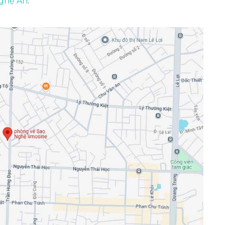
Nghệ An
.