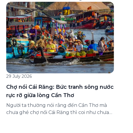
đăng ký ở đâu? Bài viết dưới đây sẽ hướng
dẫn chi tiết cách tham gia (và hủy tham gia)
gói bảo hiểm này ngay trên ứng dụng Green
SM, cùng những lưu ý quan trọng trước khi
[…]
29 July 2026
Chợ nổi Cái Răng: Bức tranh sông nước
rực rỡ giữa lòng Cần Thơ
Người ta thường nói rằng đến Cần Thơ mà
chưa ghé chợ nổi Cái Răng thì coi như chưa
chạm được vào hồn của miền Tây. Từng
đoàn ghe xuồng chở đầy trái cây rực rỡ, tiếng