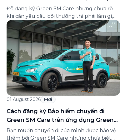
và cách liên hệ hỗ trợ
Đã đăng ký Green SM Care nhưng chưa rõ
khi cần yêu cầu bồi thường thì phải làm gì,
hồ sơ ra sao, hay giấy chứng nhận bảo hiểm
tìm ở đâu? Bài viết này tổng hợp đầy đủ các
câu hỏi thường gặp nhất về quy trình bồi
thường và hỗ trợ của Green […]
01 August 2026
Mới
Cách đăng ký Bảo hiểm chuyến đi
Green SM Care trên ứng dụng Green
SM
Bạn muốn chuyến đi của mình được bảo vệ
thêm bởi Green SM Care nhưng chưa biết