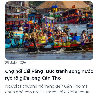
đăng ký ở đâu? Bài viết dưới đây sẽ hướng
dẫn chi tiết cách tham gia (và hủy tham gia)
gói bảo hiểm này ngay trên ứng dụng Green
SM, cùng những lưu ý quan trọng trước khi
[…]
29 July 2026
Chợ nổi Cái Răng: Bức tranh sông nước
rực rỡ giữa lòng Cần Thơ
Người ta thường nói rằng đến Cần Thơ mà
chưa ghé chợ nổi Cái Răng thì coi như chưa
chạm được vào hồn của miền Tây. Từng
đoàn ghe xuồng chở đầy trái cây rực rỡ, tiếng