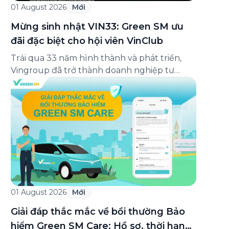
01 August 2026
Mới
Mừng sinh nhật VIN33: Green SM ưu
đãi đặc biệt cho hội viên VinClub
Trải qua 33 năm hình thành và phát triển,
Vingroup đã trở thành doanh nghiệp tư
nhân đa ngành lớn nhất Việt Nam, lọt Top 30
doanh nghiệp lớn nhất Đông Nam Á theo
bảng xếp hạng của Tạp chí Fortune (Mỹ).
Nhân kỷ niệm 33 năm thành lập (8/8/1993
đến 8/8/2026), Green SM trân […]
01 August 2026
Mới
Giải đáp thắc mắc về bồi thường Bảo
hiểm Green SM Care: Hồ sơ, thời hạn