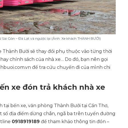
ừ Sài Gòn – Đà Lạt và ngược lại (Ảnh: Xe khách THÀNH BƯỞI)
 Thành Bưởi sẽ thay đổi phụ thuộc vào từng thời
t hay chính sách của nhà xe… Do đó, bạn nên gọi
hbuoi.com.vn để tra cứu chuyến đi của mình chi
ến xe đón trả khách nhà xe
h tại bến xe, văn phòng Thành Bưởi tại Cần Thơ,
t số địa điểm dừng chân, ngã ba trên tuyến đường
otline
0918919189
để tham khảo thông tin đón –