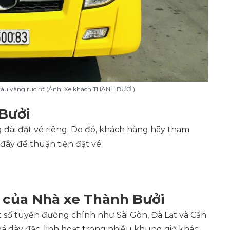
màu vàng rực rỡ (Ảnh: Xe khách THÀNH BƯỞI)
 Bưởi
 đài đặt vé riêng. Do đó, khách hàng hãy tham
đây để thuận tiện đặt vé:
 của Nhà xe Thành Bưởi
t số tuyến đường chính như Sài Gòn, Đà Lạt và Cần
á dày đặc, linh hoạt trong nhiều khung giờ khác