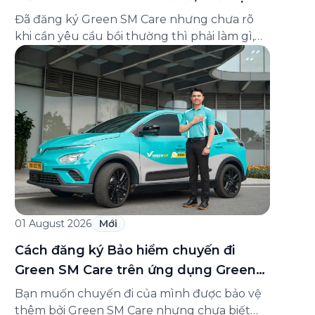
và cách liên hệ hỗ trợ
Đã đăng ký Green SM Care nhưng chưa rõ
khi cần yêu cầu bồi thường thì phải làm gì,
hồ sơ ra sao, hay giấy chứng nhận bảo hiểm
tìm ở đâu? Bài viết này tổng hợp đầy đủ các
câu hỏi thường gặp nhất về quy trình bồi
thường và hỗ trợ của Green […]
01 August 2026
Mới
Cách đăng ký Bảo hiểm chuyến đi
Green SM Care trên ứng dụng Green
SM
Bạn muốn chuyến đi của mình được bảo vệ
thêm bởi Green SM Care nhưng chưa biết