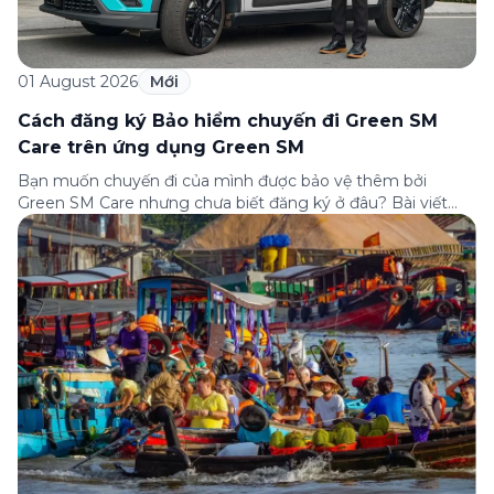
01 August 2026
Mới
Cách đăng ký Bảo hiểm chuyến đi Green SM
Care trên ứng dụng Green SM
Bạn muốn chuyến đi của mình được bảo vệ thêm bởi
Green SM Care nhưng chưa biết đăng ký ở đâu? Bài viết
dưới đây sẽ hướng dẫn chi tiết cách tham gia (và hủy tham
gia) gói bảo hiểm này ngay trên ứng dụng Green SM, cùng
những lưu ý quan trọng trước khi […]