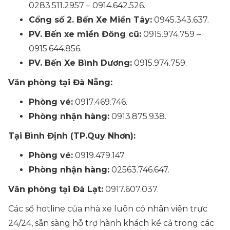
0283.511.2957 – 0914.642.526.
Cổng số 2. Bến Xe Miền Tây:
0945.343.637.
PV. Bến xe miền Đông cũ:
0915.974.759 –
0915.644.856.
PV. Bến Xe Bình Dương:
0915.974.759.
Văn phòng tại Đà Nẵng:
Phòng vé:
0917.469.746.
Phòng nhận hàng:
0913.875.938.
Tại Bình Định (TP.Quy Nhơn):
Phòng vé:
0919.479.147.
Phòng nhận hàng:
02563.746.647.
Văn phòng tại Đà Lạt:
0917.607.037.
Các số hotline của nhà xe luôn có nhân viên trực
24/24, sẵn sàng hỗ trợ hành khách kể cả trong các