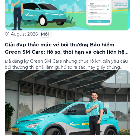
01 August 2026
Mới
Giải đáp thắc mắc về bồi thường Bảo hiểm
Green SM Care: Hồ sơ, thời hạn và cách liên hệ
hỗ trợ
Đã đăng ký Green SM Care nhưng chưa rõ khi cần yêu cầu
bồi thường thì phải làm gì, hồ sơ ra sao, hay giấy chứng
nhận bảo hiểm tìm ở đâu? Bài viết này tổng hợp đầy đủ các
câu hỏi thường gặp nhất về quy trình bồi thường và hỗ trợ
của Green […]