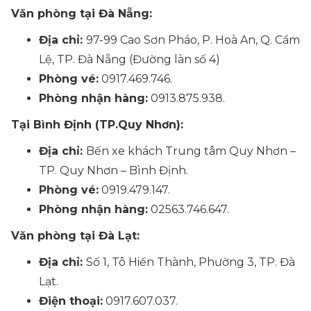
Văn phòng tại Đà Nẵng:
Địa chỉ:
97-99 Cao Sơn Pháo, P. Hoà An, Q. Cẩm
Lệ, TP. Đà Nẵng (Đường làn số 4)
Phòng vé:
0917.469.746.
Phòng nhận hàng:
0913.875.938.
Tại Bình Định (TP.Quy Nhơn):
Địa chỉ:
Bến xe khách Trung tâm Quy Nhơn –
TP. Quy Nhơn – Bình Định.
Phòng vé:
0919.479.147.
Phòng nhận hàng:
02563.746.647.
Văn phòng tại Đà Lạt:
Địa chỉ:
Số 1, Tô Hiến Thành, Phường 3, TP. Đà
Lạt.
Điện thoại:
0917.607.037.