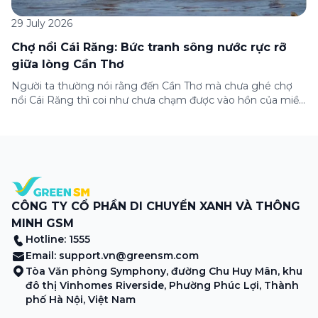
29 July 2026
Chợ nổi Cái Răng: Bức tranh sông nước rực rỡ
giữa lòng Cần Thơ
Người ta thường nói rằng đến Cần Thơ mà chưa ghé chợ
nổi Cái Răng thì coi như chưa chạm được vào hồn của miền
Tây. Từng đoàn ghe xuồng chở đầy trái cây rực rỡ, tiếng
máy nổ lách tách hòa cùng tiếng rao mời vang vọng trong
sương sớm, và cả những cây […]
CÔNG TY CỔ PHẦN DI CHUYỂN XANH VÀ THÔNG
MINH GSM
Hotline: 1555
Email:
support.vn@greensm.com
Tòa Văn phòng Symphony, đường Chu Huy Mân, khu
đô thị Vinhomes Riverside, Phường Phúc Lợi, Thành
phố Hà Nội, Việt Nam