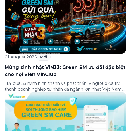
01 August 2026
Mới
Mừng sinh nhật VIN33: Green SM ưu đãi đặc biệt
cho hội viên VinClub
Trải qua 33 năm hình thành và phát triển, Vingroup đã trở
thành doanh nghiệp tư nhân đa ngành lớn nhất Việt Nam,
lọt Top 30 doanh nghiệp lớn nhất Đông Nam Á theo bảng
xếp hạng của Tạp chí Fortune (Mỹ). Nhân kỷ niệm 33 năm
thành lập (8/8/1993 đến 8/8/2026), Green SM trân […]