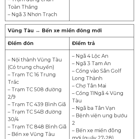
Toàn Thắng
– Ngã 3 Nhơn Trạch
Vũng Tàu ↔ Bến xe miền đông mới
Điểm đón
Điểm trả
– Ngã 4 Lộc An
– Nội thành Vũng Tàu
– Ngã 3 Tam An
(Có trung chuyển)
– Cổng vào Sân Golf
– Trạm TC 16 Trưng
Long Thành
Trắc
– Chợ Tân Mai
– Trạm TC 508 đường
– Cổng 11Ngã 4 Vũng
2/9
Tàu
– Trạm TC 439 Bình Giã
– Ngã ba Tân Vạn
– Trạm TC 54B đường
– Bệnh viện ung bướu
30/4
2
– Trạm TC 848 Bình Giã
– Bến xe miền đông
– Bến xe Vũng Tàu
mới (quầy 27-28)