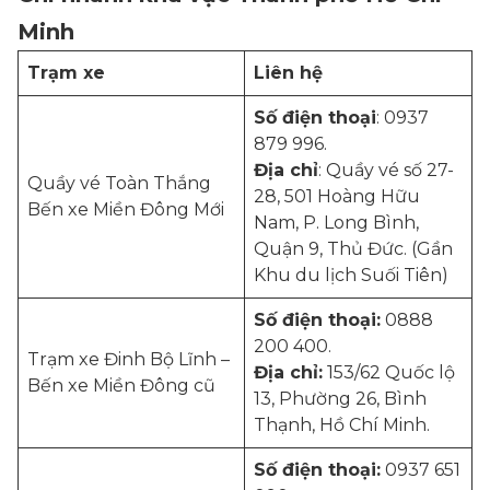
Minh
Trạm xe
Liên hệ
Số điện thoại
: 0937
879 996.
Địa chỉ
: Quầy vé số 27-
Quầy vé Toàn Thắng
28, 501 Hoàng Hữu
Bến xe Miền Đông Mới
Nam, P. Long Bình,
Quận 9, Thủ Đức. (Gần
Khu du lịch Suối Tiên)
Số điện thoại:
0888
200 400.
Trạm xe Đinh Bộ Lĩnh –
Địa chỉ:
153/62 Quốc lộ
Bến xe Miền Đông cũ
13, Phường 26, Bình
Thạnh, Hồ Chí Minh.
Số điện thoại:
0937 651