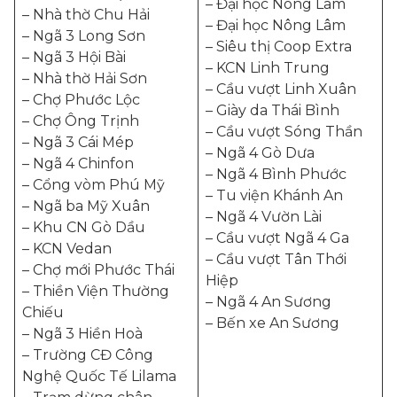
– Đại học Nông Lâm
– Nhà thờ Chu Hải
– Đại học Nông Lâm
– Ngã 3 Long Sơn
– Siêu thị Coop Extra
– Ngã 3 Hội Bài
– KCN Linh Trung
– Nhà thờ Hải Sơn
– Cầu vượt Linh Xuân
– Chợ Phước Lộc
– Giày da Thái Bình
– Chợ Ông Trịnh
– Cầu vượt Sóng Thần
– Ngã 3 Cái Mép
– Ngã 4 Gò Dưa
– Ngã 4 Chinfon
– Ngã 4 Bình Phước
– Cổng vòm Phú Mỹ
– Tu viện Khánh An
– Ngã ba Mỹ Xuân
– Ngã 4 Vườn Lài
– Khu CN Gò Dầu
– Cầu vượt Ngã 4 Ga
– KCN Vedan
– Cầu vượt Tân Thới
– Chợ mới Phước Thái
Hiệp
– Thiền Viện Thường
– Ngã 4 An Sương
Chiếu
– Bến xe An Sương
– Ngã 3 Hiền Hoà
– Trường CĐ Công
Nghệ Quốc Tế Lilama