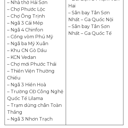
– Nhà thờ Hải Sơn
Hai
– Chợ Phước Lộc
– Sân bay Tân Sơn
– Chợ Ông Trịnh
Nhất – Ga Quốc Nội
– Ngã 3 Cái Mép
– Sân bay Tân Sơn
– Ngã 4 Chinfon
Nhất – Ga Quốc Tế
– Cổng vòm Phú Mỹ
– Ngã ba Mỹ Xuân
– Khu CN Gò Dầu
– KCN Vedan
– Chợ mới Phước Thái
– Thiền Viện Thường
Chiếu
– Ngã 3 Hiền Hoà
– Trường CĐ Công Nghệ
Quốc Tế Lilama
– Trạm dừng chân Toàn
Thắng
– Ngã 3 Nhơn Trạch