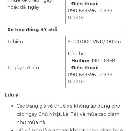
Thuê xe theo ngày
–
Điện thoại:
hoặc dài ngày
0901699596 – 0933
012202
Xe hợp đồng 47 chỗ
1 chiều
5.000.000 VND/100km.
Liên hệ:
–
Hotline
: 1900 6968
1 ngày trở lên
–
Điện thoại:
0901699596 – 0933
012202
Lưu ý:
Các bảng giá về thuê xe không áp dụng cho
các ngày Chủ Nhật, Lễ, Tết và mùa cao điểm
như mùa hè.
Giá vé trên là giá tham khảo tại thời điểm hiện