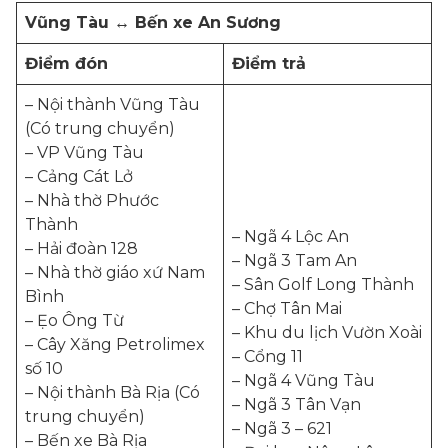
Vũng Tàu ↔ Bến xe An Sương
Điểm đón
Điểm trả
– Nội thành Vũng Tàu
(Có trung chuyển)
– VP Vũng Tàu
– Cảng Cát Lở
– Nhà thờ Phước
Thành
– Ngã 4 Lộc An
– Hải đoàn 128
– Ngã 3 Tam An
– Nhà thờ giáo xứ Nam
– Sân Golf Long Thành
Bình
– Chợ Tân Mai
– Ẹo Ông Từ
– Khu du lịch Vườn Xoài
– Cây Xăng Petrolimex
– Cổng 11
số 10
– Ngã 4 Vũng Tàu
– Nội thành Bà Rịa (Có
– Ngã 3 Tân Vạn
trung chuyển)
– Ngã 3 – 621
– Bến xe Bà Rịa