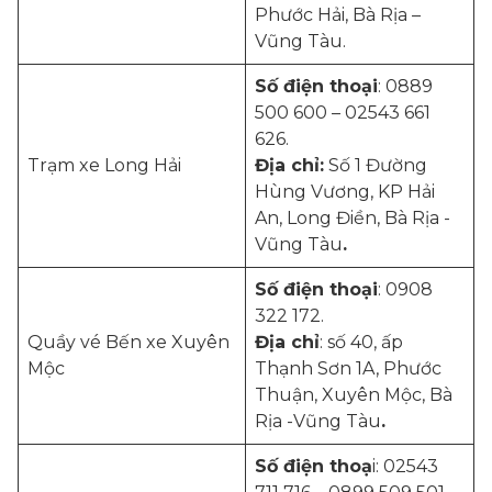
Phước Hải, Bà Rịa –
Vũng Tàu.
Số điện thoại
: 0889
500 600 – 02543 661
626.
Trạm xe Long Hải
Địa chỉ:
Số 1 Đường
Hùng Vương, KP Hải
An, Long Điền, Bà Rịa -
Vũng Tàu
.
Số điện thoại
: 0908
322 172.
Quầy vé Bến xe Xuyên
Địa chỉ
: số 40, ấp
Mộc
Thạnh Sơn 1A, Phước
Thuận, Xuyên Mộc, Bà
Rịa -Vũng Tàu
.
Số điện thoạ
i: 02543