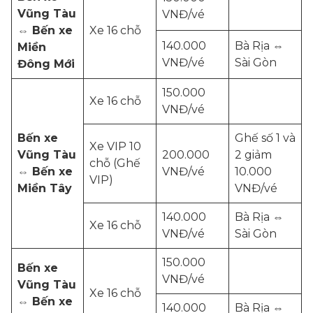
Vũng Tàu
VNĐ/vé
⇔ Bến xe
Xe 16 chỗ
140.000
Bà Rịa ⇔
Miền
VNĐ/vé
Sài Gòn
Đông Mới
150.000
Xe 16 chỗ
VNĐ/vé
Bến xe
Ghế số 1 và
Xe VIP 10
Vũng Tàu
200.000
2 giảm
chỗ (Ghế
⇔ Bến xe
VNĐ/vé
10.000
VIP)
Miền Tây
VNĐ/vé
140.000
Bà Rịa ⇔
Xe 16 chỗ
VNĐ/vé
Sài Gòn
150.000
Bến xe
VNĐ/vé
Vũng Tàu
Xe 16 chỗ
⇔ Bến xe
140.000
Bà Rịa ⇔