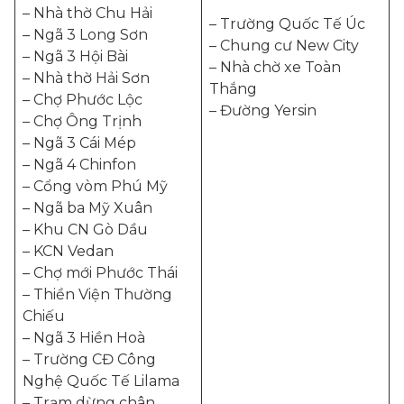
– Nhà thờ Chu Hải
– Trường Quốc Tế Úc
– Ngã 3 Long Sơn
– Chung cư New City
– Ngã 3 Hội Bài
– Nhà chờ xe Toàn
– Nhà thờ Hải Sơn
Thắng
– Chợ Phước Lộc
– Đường Yersin
– Chợ Ông Trịnh
– Ngã 3 Cái Mép
– Ngã 4 Chinfon
– Cổng vòm Phú Mỹ
– Ngã ba Mỹ Xuân
– Khu CN Gò Dầu
– KCN Vedan
– Chợ mới Phước Thái
– Thiền Viện Thường
Chiếu
– Ngã 3 Hiền Hoà
– Trường CĐ Công
Nghệ Quốc Tế Lilama
– Trạm dừng chân