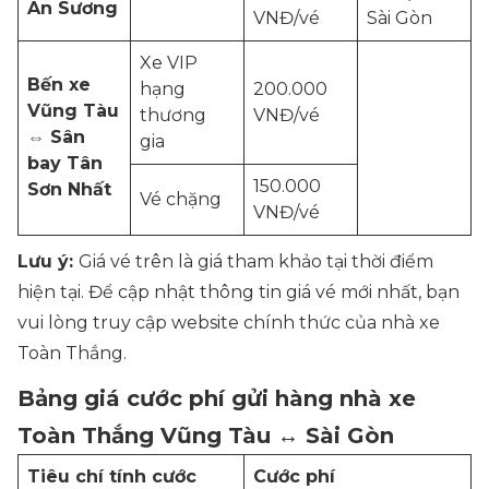
An Sương
VNĐ/vé
Sài Gòn
Xe VIP
Bến xe
hạng
200.000
Vũng Tàu
thương
VNĐ/vé
⇔ Sân
gia
bay Tân
150.000
Sơn Nhất
Vé chặng
VNĐ/vé
Lưu ý:
Giá vé trên là giá tham khảo tại thời điểm
hiện tại. Để cập nhật thông tin giá vé mới nhất, bạn
vui lòng truy cập website chính thức của nhà xe
Toàn Thắng.
Bảng giá cước phí gửi hàng nhà xe
Toàn Thắng Vũng Tàu ↔ Sài Gòn
Tiêu chí tính cước
Cước phí