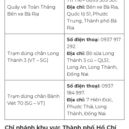
711 716 – 0899 509 501.
Quầy vé Toàn Thắng
Địa chỉ:
Bến xe Bà Rịa,
Bến xe Bà Rịa
Quốc lộ 51, Phước
Trung, Thành phố Bà
Rịa.
Số điện thoạ
i: 0937 917
292.
Trạm dừng chân Long
Địa chỉ:
Bò sữa Long
Thành 3 (VT – SG)
Thành 3 cũ – QL51,
Long An, Long Thành,
Đồng Nai.
Số điện thoại:
0937
184 997.
Trạm dừng chân Bánh
Địa chỉ:
7 Hiền Đức,
Việt 70 (SG – VT)
Phước Thái, Long
Thành, Đồng Nai.
Chi nhánh khu vực Thành phố Hồ Chí