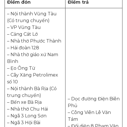
Điểm đón
Điểm trả
– Nội thành Vũng Tàu
(Có trung chuyển)
– VP Vũng Tàu
– Cảng Cát Lở
– Nhà thờ Phước Thành
– Hải đoàn 128
– Nhà thờ giáo xứ Nam
Bình
– Ẹo Ông Từ
– Cây Xăng Petrolimex
số 10
– Nội thành Bà Rịa (Có
trung chuyển)
– Dọc đường Điện Biên
– Bến xe Bà Rịa
Phủ
– Nhà thờ Chu Hải
– Công Viên Lê Văn
– Ngã 3 Long Sơn
Tám
– Ngã 3 Hội Bài
– Đối diện 8 Phạm Văn