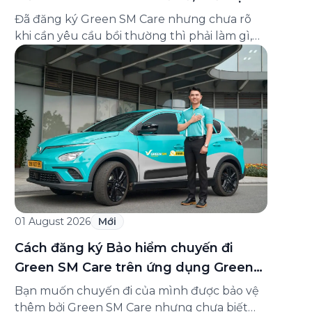
và cách liên hệ hỗ trợ
Đã đăng ký Green SM Care nhưng chưa rõ
khi cần yêu cầu bồi thường thì phải làm gì,
hồ sơ ra sao, hay giấy chứng nhận bảo hiểm
tìm ở đâu? Bài viết này tổng hợp đầy đủ các
câu hỏi thường gặp nhất về quy trình bồi
thường và hỗ trợ của Green […]
01 August 2026
Mới
Cách đăng ký Bảo hiểm chuyến đi
Green SM Care trên ứng dụng Green
SM
Bạn muốn chuyến đi của mình được bảo vệ
thêm bởi Green SM Care nhưng chưa biết