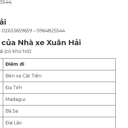
25544;
ải
số: 02633659659 – 0964825544
 của Nhà xe Xuân Hải
 (có khứ hồi):
Điểm đi
Bến xe Cát Tiên
Đạ Tẻh
Madagui
Bà Sa
Đại Lào