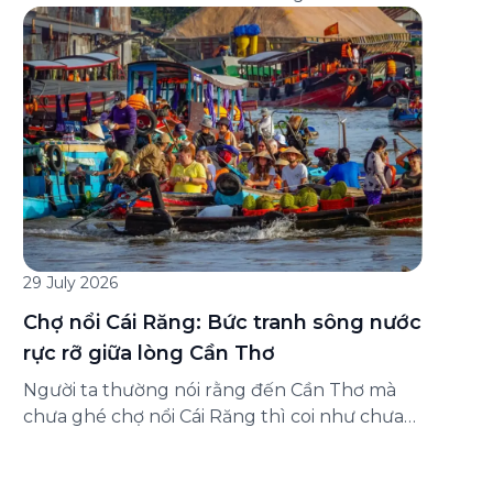
đăng ký ở đâu? Bài viết dưới đây sẽ hướng
dẫn chi tiết cách tham gia (và hủy tham gia)
gói bảo hiểm này ngay trên ứng dụng Green
SM, cùng những lưu ý quan trọng trước khi
[…]
29 July 2026
Chợ nổi Cái Răng: Bức tranh sông nước
rực rỡ giữa lòng Cần Thơ
Người ta thường nói rằng đến Cần Thơ mà
chưa ghé chợ nổi Cái Răng thì coi như chưa
chạm được vào hồn của miền Tây. Từng
đoàn ghe xuồng chở đầy trái cây rực rỡ, tiếng