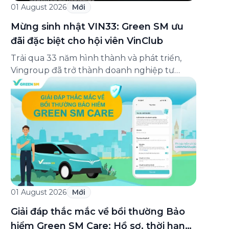
01 August 2026
Mới
Mừng sinh nhật VIN33: Green SM ưu
đãi đặc biệt cho hội viên VinClub
Trải qua 33 năm hình thành và phát triển,
Vingroup đã trở thành doanh nghiệp tư
nhân đa ngành lớn nhất Việt Nam, lọt Top 30
doanh nghiệp lớn nhất Đông Nam Á theo
bảng xếp hạng của Tạp chí Fortune (Mỹ).
Nhân kỷ niệm 33 năm thành lập (8/8/1993
đến 8/8/2026), Green SM trân […]
01 August 2026
Mới
Giải đáp thắc mắc về bồi thường Bảo
hiểm Green SM Care: Hồ sơ, thời hạn