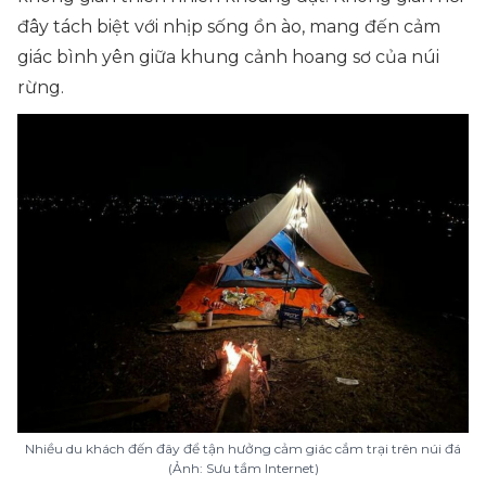
đây tách biệt với nhịp sống ồn ào, mang đến cảm
giác bình yên giữa khung cảnh hoang sơ của núi
rừng.
Nhiều du khách đến đây để tận hưởng cảm giác cắm trại trên núi đá
(Ảnh: Sưu tầm Internet)