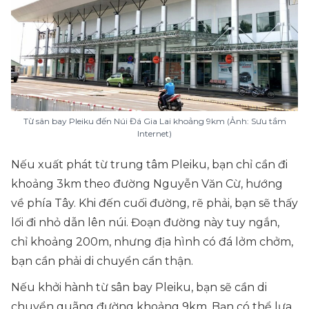
Từ sân bay Pleiku đến Núi Đá Gia Lai khoảng 9km (Ảnh: Sưu tầm
Internet)
Nếu xuất phát từ trung tâm Pleiku, bạn chỉ cần đi
khoảng 3km theo đường Nguyễn Văn Cừ, hướng
về phía Tây. Khi đến cuối đường, rẽ phải, bạn sẽ thấy
lối đi nhỏ dẫn lên núi. Đoạn đường này tuy ngắn,
chỉ khoảng 200m, nhưng địa hình có đá lởm chởm,
bạn cần phải di chuyển cẩn thận.
Nếu khởi hành từ sân bay Pleiku, bạn sẽ cần di
chuyển quãng đường khoảng 9km. Bạn có thể lựa