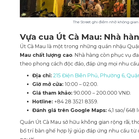
The Street ghi điểm nhờ không gian 
Vựa cua Út Cà Mau: Nhà hàn
Út Cà Mau là một trong những quán nhậu Quận 3
Mau chất lượng cao
. Nhà hàng còn phục vụ đa 
theo phong cách độc đáo, đáp ứng mọi nhu cầu
Địa chỉ:
215 Điện Biên Phủ, Phường 6, Quậ
Giờ mở cửa:
10:00 – 02:00.
Giá tham khảo:
90.000 – 200.000 VNĐ.
Hotline:
+84 28 3521 8359.
Đánh giá trên Google Maps:
4,1 sao/ 648 
Quán Út Cà Mau sở hữu không gian rộng rãi, tho
bố trí bàn ghế hợp lý giúp đáp ứng nhu cầu từ 