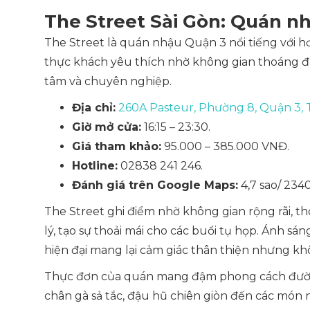
The Street Sài Gòn: Quán n
The Street là quán nhậu Quận 3 nổi tiếng với 
thực khách yêu thích nhờ không gian thoáng đ
tâm và chuyên nghiệp.
Địa chỉ:
260A Pasteur, Phường 8, Quận 3,
Giờ mở cửa:
16:15 – 23:30.
Giá tham khảo:
95.000 – 385.000 VNĐ.
Hotline:
02838 241 246.
Đánh giá trên Google Maps:
4,7 sao/ 2340
The Street ghi điểm nhờ không gian rộng rãi, t
lý, tạo sự thoải mái cho các buổi tụ họp. Ánh s
hiện đại mang lại cảm giác thân thiện nhưng k
Thực đơn của quán mang đậm phong cách đườ
chân gà sả tắc, đậu hũ chiên giòn đến các mó