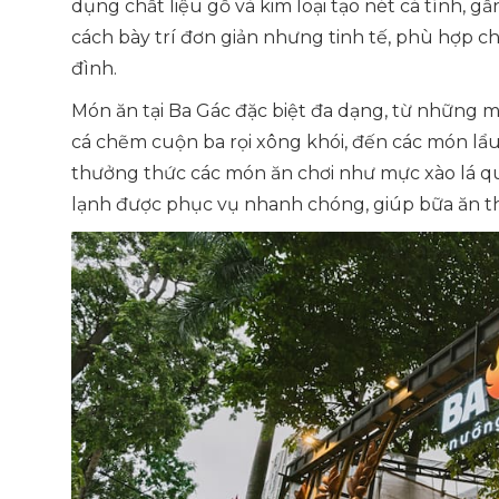
dụng chất liệu gỗ và kim loại tạo nét cá tính, 
cách bày trí đơn giản nhưng tinh tế, phù hợp ch
đình.
Món ăn tại Ba Gác đặc biệt đa dạng, từ những 
cá chẽm cuộn ba rọi xông khói, đến các món lẩ
thưởng thức các món ăn chơi như mực xào lá quế,
lạnh được phục vụ nhanh chóng, giúp bữa ăn t