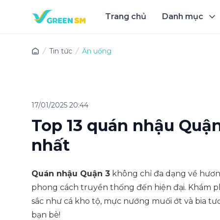
Trang chủ
Danh mục
Trải 
Tin tức
Ăn uống
17/01/2025 20:44
Top 13 quán nhậu Quận 
nhất
Quán nhậu Quận 3
không chỉ đa dạng về hươn
phong cách truyền thống đến hiện đại. Khám p
sắc như cá kho tộ, mực nướng muối ớt và bia tư
bạn bè!