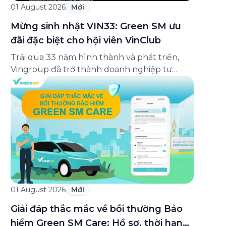
01 August 2026
Mới
Mừng sinh nhật VIN33: Green SM ưu
đãi đặc biệt cho hội viên VinClub
Trải qua 33 năm hình thành và phát triển,
Vingroup đã trở thành doanh nghiệp tư
nhân đa ngành lớn nhất Việt Nam, lọt Top 30
doanh nghiệp lớn nhất Đông Nam Á theo
bảng xếp hạng của Tạp chí Fortune (Mỹ).
Nhân kỷ niệm 33 năm thành lập (8/8/1993
đến 8/8/2026), Green SM trân […]
01 August 2026
Mới
Giải đáp thắc mắc về bồi thường Bảo
hiểm Green SM Care: Hồ sơ, thời hạn