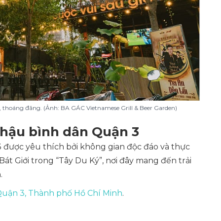
 thoáng đãng. (Ảnh: BA GÁC Vietnamese Grill & Beer Garden)
nhậu bình dân Quận 3
được yêu thích bởi không gian độc đáo và thực
t Giới trong “Tây Du Ký”, nơi đây mang đến trải
.
uận 3, Thành phố Hồ Chí Minh
.