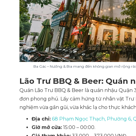
Ba Gác – Nướng & Bia mang đến không gian mở rộng rãi,
Lão Trư BBQ & Beer: Quán 
Quán Lão Trư BBQ & Beer là quán nhậu Quận 3 
đơn phong phú. Lấy cảm hứng từ nhân vật Trư Bá
nghiệm vừa gần gũi, vừa khác lạ cho thực khách
Địa chỉ:
68 Phạm Ngọc Thạch, Phường 6, Q
Giờ mở cửa:
15:00 – 00:00.
Giá tham khảo:
33.000 – 373.000 VNĐ.