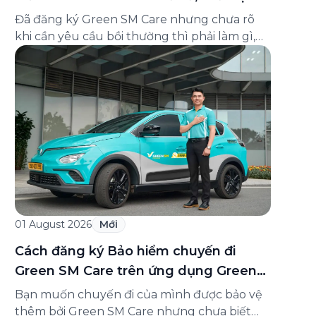
và cách liên hệ hỗ trợ
Đã đăng ký Green SM Care nhưng chưa rõ
khi cần yêu cầu bồi thường thì phải làm gì,
hồ sơ ra sao, hay giấy chứng nhận bảo hiểm
tìm ở đâu? Bài viết này tổng hợp đầy đủ các
câu hỏi thường gặp nhất về quy trình bồi
thường và hỗ trợ của Green […]
01 August 2026
Mới
Cách đăng ký Bảo hiểm chuyến đi
Green SM Care trên ứng dụng Green
SM
Bạn muốn chuyến đi của mình được bảo vệ
thêm bởi Green SM Care nhưng chưa biết