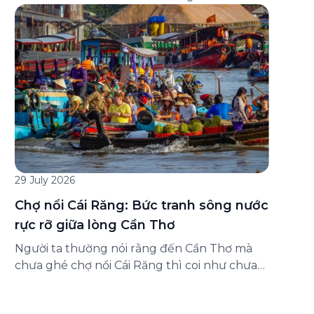
đăng ký ở đâu? Bài viết dưới đây sẽ hướng
dẫn chi tiết cách tham gia (và hủy tham gia)
gói bảo hiểm này ngay trên ứng dụng Green
SM, cùng những lưu ý quan trọng trước khi
[…]
29 July 2026
Chợ nổi Cái Răng: Bức tranh sông nước
rực rỡ giữa lòng Cần Thơ
Người ta thường nói rằng đến Cần Thơ mà
chưa ghé chợ nổi Cái Răng thì coi như chưa
chạm được vào hồn của miền Tây. Từng
đoàn ghe xuồng chở đầy trái cây rực rỡ, tiếng