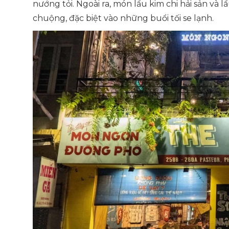
nướng tỏi. Ngoài ra, món lẩu kim chi hải sản và
chuộng, đặc biệt vào những buổi tối se lạnh.