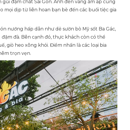
gần gũi đậm chất Sài Gòn. Ánh đèn vàng ấm áp cùng
o mọi dịp từ liên hoan bạn bè đến các buổi tiệc gia
món nướng hấp dẫn như dẻ sườn bò Mỹ sốt Ba Gác,
u đậm đà. Bên cạnh đó, thực khách còn có thể
 giò heo xông khói. Điểm nhấn là các loại bia
hêm trọn vẹn.