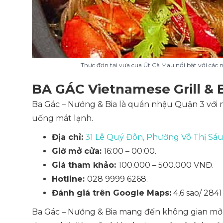
Thực đơn tại vựa cua Út Cà Mau nổi bật với các 
BA GÁC Vietnamese Grill & 
Ba Gác – Nướng & Bia là quán nhậu Quận 3 với 
uống mát lạnh.
Địa chỉ:
31 Lê Quý Đôn, Phường Võ Thị Sáu
Giờ mở cửa:
16:00 – 00:00.
Giá tham khảo:
100.000 – 500.000 VNĐ.
Hotline:
028 9999 6268.
Đánh giá trên Google Maps:
4,6 sao/ 2841
Ba Gác – Nướng & Bia mang đến không gian mở r