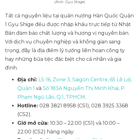
(Ảnh: Gyu Shige)
Tất cả nguyên liệu tại quán nướng Hàn Quốc Quận
1 Gyu Shige đều được nhập khẩu trực tiếp từ Nhật
Bản đảm bảo chất lượng và hương vị nguyên bản.
Với dịch vụ chuyên nghiệp và không gian sang
trọng, đây là địa điểm lý tưởng liên hoan công ty
hay những bữa tiệc đặc biệt cho cá nhân và gia
đình.
Địa chỉ:
L5-16, Zone 3, Saigon Centre, 65 Lê Lợi,
Quận 1
và
Số 183A Nguyễn Thị Minh Khai, P.
Phạm Ngũ Lão, Q.1, TPHCM
.
Hotline:
028 3821 8958 (CS1), 028 3925 3368
(CS2).
Giờ mở cửa:
10:30 – 22:00 (CS1) và 10:00 –
22:00 (CS2) hàng ngày.