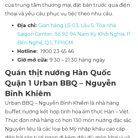
của trung tâm thương mại, đặt bàn trước qua điện
thoại và yêu cầu phục vụ tiệc theo nhu cầu.
Địa chỉ:
Gian hàng L5-03, Lầu 5, Tòa nhà
Saigon Center, Số 92-94 Nam Kỳ Khởi Nghĩa, P.
Bến Nghé, Q.1, TPHCM
.
Hotline:
1900 23 45 46.
Giờ mở cửa:
9:30 – 21:30 hàng ngày.
Quán thịt nướng Hàn Quốc
Quận 1 Urban BBQ – Nguyễn
Bỉnh Khiêm
Urban BBQ – Nguyễn Bỉnh Khiêm là nhà hàng
buffet nướng kết hợp tinh hoa ẩm thực Hàn – Việt.
Thực đơn nhà hàng có hơn 130 món nướng đặc sắc.
Nguyên liệu là các loại bò Mỹ nhập khẩu cao cấp
đến hải sản tươi ngon đi kèm đầy đủ món khai vị và