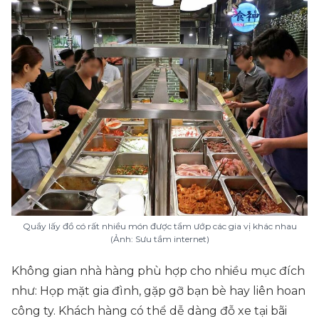
Quầy lấy đồ có rất nhiều món được tẩm ướp các gia vị khác nhau
(Ảnh: Sưu tầm internet)
Không gian nhà hàng phù hợp cho nhiều mục đích
như: Họp mặt gia đình, gặp gỡ bạn bè hay liên hoan
công ty. Khách hàng có thể dễ dàng đỗ xe tại bãi