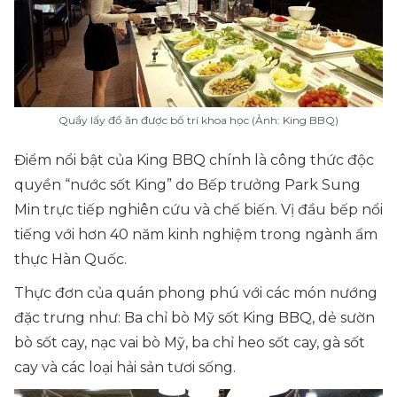
Quầy lấy đồ ăn được bố trí khoa học (Ảnh: King BBQ)
Điểm nổi bật của King BBQ chính là công thức độc
quyền “nước sốt King” do Bếp trưởng Park Sung
Min trực tiếp nghiên cứu và chế biến. Vị đầu bếp nổi
tiếng với hơn 40 năm kinh nghiệm trong ngành ẩm
thực Hàn Quốc.
Thực đơn của quán phong phú với các món nướng
đặc trưng như: Ba chỉ bò Mỹ sốt King BBQ, dẻ sườn
bò sốt cay, nạc vai bò Mỹ, ba chỉ heo sốt cay, gà sốt
cay và các loại hải sản tươi sống.