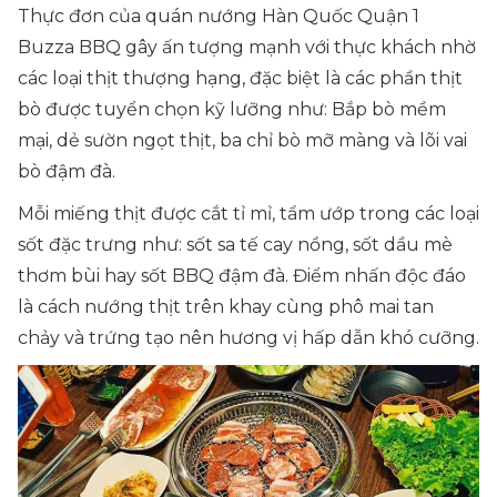
Thực đơn của quán nướng Hàn Quốc Quận 1
Buzza BBQ gây ấn tượng mạnh với thực khách nhờ
các loại thịt thượng hạng, đặc biệt là các phần thịt
bò được tuyển chọn kỹ lưỡng như: Bắp bò mềm
mại, dẻ sườn ngọt thịt, ba chỉ bò mỡ màng và lõi vai
bò đậm đà.
Mỗi miếng thịt được cắt tỉ mỉ, tẩm ướp trong các loại
sốt đặc trưng như: sốt sa tế cay nồng, sốt dầu mè
thơm bùi hay sốt BBQ đậm đà. Điểm nhấn độc đáo
là cách nướng thịt trên khay cùng phô mai tan
chảy và trứng tạo nên hương vị hấp dẫn khó cưỡng.