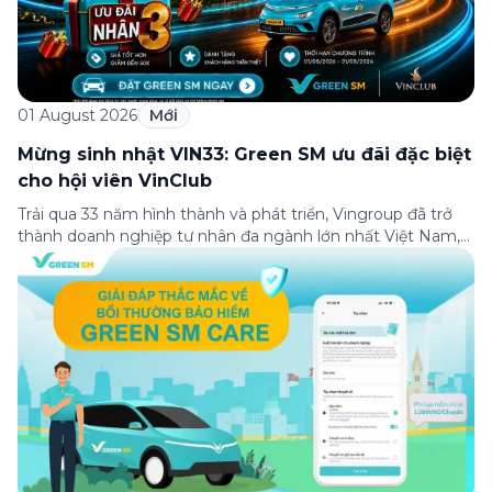
01 August 2026
Mới
Mừng sinh nhật VIN33: Green SM ưu đãi đặc biệt
cho hội viên VinClub
Trải qua 33 năm hình thành và phát triển, Vingroup đã trở
thành doanh nghiệp tư nhân đa ngành lớn nhất Việt Nam,
lọt Top 30 doanh nghiệp lớn nhất Đông Nam Á theo bảng
xếp hạng của Tạp chí Fortune (Mỹ). Nhân kỷ niệm 33 năm
thành lập (8/8/1993 đến 8/8/2026), Green SM trân […]