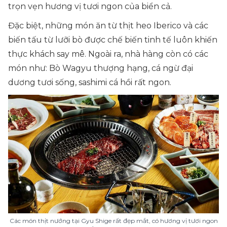
trọn vẹn hương vị tươi ngon của biển cả.
Đặc biệt, những món ăn từ thịt heo Iberico và các
biến tấu từ lưỡi bò được chế biến tinh tế luôn khiến
thực khách say mê. Ngoài ra, nhà hàng còn có các
món như: Bò Wagyu thượng hạng, cá ngừ đại
dương tươi sống, sashimi cá hồi rất ngon.
Các món thịt nướng tại Gyu Shige rất đẹp mắt, có hương vị tươi ngon