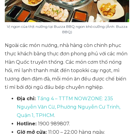
Vị ngon của thịt nướng tại Buzza BBQ ngon khó cưỡng (Ảnh: Buzza
BBQ)
Ngoài các món nướng, nhà hàng còn chinh phục
thực khách bằng thực đơn phong phú với các món
Hàn Quốc truyền thống. Các món cơm thố nóng
hổi, mì lạnh thanh mát đến topokki cay ngọt, mì
tương đen đậm đà, mỗi món ăn đều được chế biến
tỉ mỉ bởi đội ngũ đầu bếp chuyên nghiệp.
Địa chỉ:
Tầng 4 – TTTM NOWZONE: 235
Nguyễn Văn Cừ, Phường Nguyễn Cư Trinh,
Quận 1, TPHCM
.
Hotline:
1900 989807.
Giờ mở cửa:
11:00 – 22:00 hàng ngày.