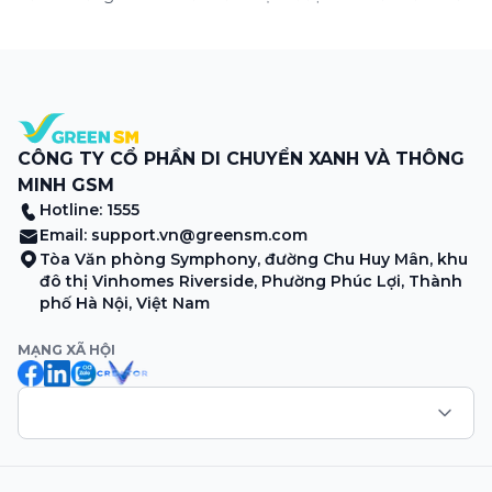
Tây. Từng đoàn ghe xuồng chở đầy trái cây rực rỡ, tiếng
máy nổ lách tách hòa cùng tiếng rao mời vang vọng trong
sương sớm, và cả những cây […]
CÔNG TY CỔ PHẦN DI CHUYỂN XANH VÀ THÔNG
MINH GSM
Hotline: 1555
Email:
support.vn@greensm.com
Tòa Văn phòng Symphony, đường Chu Huy Mân, khu
đô thị Vinhomes Riverside, Phường Phúc Lợi, Thành
phố Hà Nội, Việt Nam
MẠNG XÃ HỘI