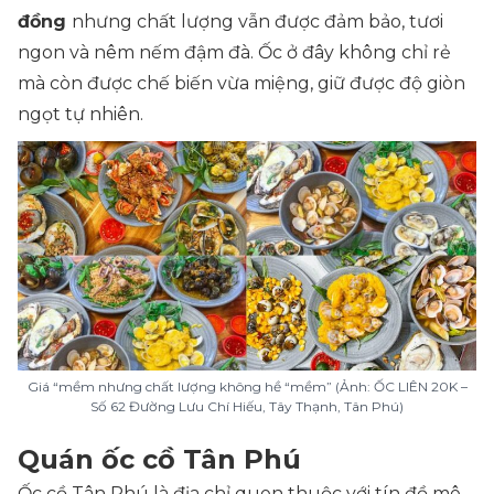
đồng
nhưng chất lượng vẫn được đảm bảo, tươi
ngon và nêm nếm đậm đà. Ốc ở đây không chỉ rẻ
mà còn được chế biến vừa miệng, giữ được độ giòn
ngọt tự nhiên.
Giá “mềm nhưng chất lượng không hề “mềm” (Ảnh: ỐC LIÊN 20K –
Số 62 Đường Lưu Chí Hiếu, Tây Thạnh, Tân Phú)
Quán ốc cồ Tân Phú
Ốc cồ Tân Phú là địa chỉ quen thuộc với tín đồ mê