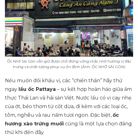
Ốc Nhớ Sài Gòn vẫn giữ được chỗ đứng vững chắc nhờ hương vị đặc
trưng và chất lượng phục vụ ổn định (Ảnh: ỐC NHỚ SÀI GÒN)
Nếu muốn đổi khẩu vị, các “chiến thần” hãy thử
ngay
lẩu ốc Pattaya
– sự kết hợp hoàn hảo giữa ẩm
thực Thái Lan và hải sản Việt. Nước lẩu có vị cay nhẹ
của ớt, béo thơm từ cốt dừa, đi kèm với các loại ốc,
tôm, nghêu và rau nấm tươi ngon. Đặc biệt,
ốc
hương xào trứng muối
cũng là một lựa chọn đáng
thử khi đến đây.