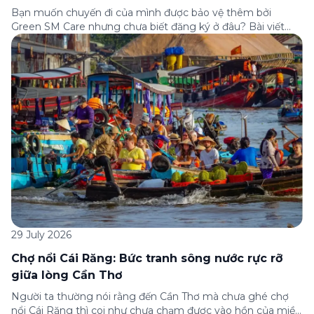
Bạn muốn chuyến đi của mình được bảo vệ thêm bởi
Green SM Care nhưng chưa biết đăng ký ở đâu? Bài viết
dưới đây sẽ hướng dẫn chi tiết cách tham gia (và hủy tham
gia) gói bảo hiểm này ngay trên ứng dụng Green SM, cùng
những lưu ý quan trọng trước khi […]
29 July 2026
Chợ nổi Cái Răng: Bức tranh sông nước rực rỡ
giữa lòng Cần Thơ
Người ta thường nói rằng đến Cần Thơ mà chưa ghé chợ
nổi Cái Răng thì coi như chưa chạm được vào hồn của miền