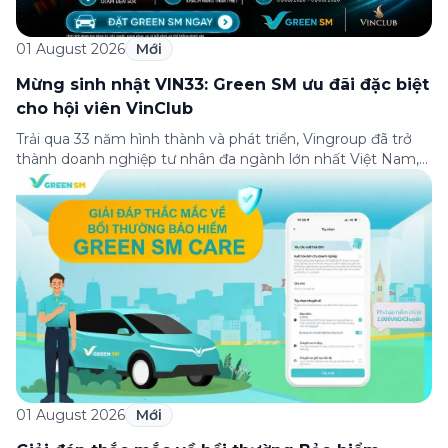
01 August 2026
Mới
Mừng sinh nhật VIN33: Green SM ưu đãi đặc biệt
cho hội viên VinClub
Trải qua 33 năm hình thành và phát triển, Vingroup đã trở
thành doanh nghiệp tư nhân đa ngành lớn nhất Việt Nam,
lọt Top 30 doanh nghiệp lớn nhất Đông Nam Á theo bảng
xếp hạng của Tạp chí Fortune (Mỹ). Nhân kỷ niệm 33 năm
thành lập (8/8/1993 đến 8/8/2026), Green SM trân […]
01 August 2026
Mới