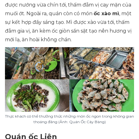
được nướng vừa chín tới, thấm đẫm vị cay mặn của
muối ớt. Ngoài ra, quán còn có món
ốc xào mì
, một
sự kết hợp đầy sáng tạo. Mì được xào vừa tới, thấm
đẫm gia vị, ăn kèm ốc giòn sần sật tạo nên hương vị
mới lạ, ăn hoài không chán.
Thực khách có thể thưởng thức những món ốc ngon trong không gian
thoáng đãng (Ảnh: Quán Ốc Cây Bàng)
Quán ốc Liên