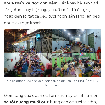
nhựa thấp kê dọc con hẻm
. Các khay hải sản tươi
sống được bày biện ngay trước mắt, từ ốc, ghẹ,
ngao đến sò, tất cả đều tươi ngon, sẵn sàng lên bếp
phục vụ thực khách.
“Thiên đường” ốc bình dân, ngon đúng điệu tại Tân Phú (Ảnh: Sưu
tầm internet)
Điểm sáng của quán ốc Tân Phú này chính là món
ốc tỏi nướng muối ớt
. Những con ốc tươi to tròn,