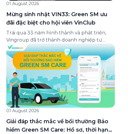
01 August 2026
Mừng sinh nhật VIN33: Green SM ưu
đãi đặc biệt cho hội viên VinClub
Trải qua 33 năm hình thành và phát triển,
Vingroup đã trở thành doanh nghiệp tư
nhân đa ngành lớn nhất Việt Nam, lọt Top 30
doanh nghiệp lớn nhất Đông Nam Á theo
bảng xếp hạng của Tạp chí Fortune (Mỹ).
Nhân kỷ niệm 33 năm thành lập (8/8/1993
đến 8/8/2026), Green SM trân […]
01 August 2026
Giải đáp thắc mắc về bồi thường Bảo
hiểm Green SM Care: Hồ sơ, thời hạn