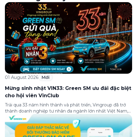
01 August 2026
Mới
Mừng sinh nhật VIN33: Green SM ưu đãi đặc biệt
cho hội viên VinClub
Trải qua 33 năm hình thành và phát triển, Vingroup đã trở
thành doanh nghiệp tư nhân đa ngành lớn nhất Việt Nam,
lọt Top 30 doanh nghiệp lớn nhất Đông Nam Á theo bảng
xếp hạng của Tạp chí Fortune (Mỹ). Nhân kỷ niệm 33 năm
thành lập (8/8/1993 đến 8/8/2026), Green SM trân […]