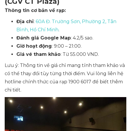
(CGV CT Plaza)
Thông tin cơ bản về rạp:
Địa chỉ
:
60A Đ. Trường Sơn, Phường 2, Tân
Bình, Hồ Chí Minh
.
Đánh giá Google Map
: 4.2/5 sao.
Giờ hoạt động
: 9:00 – 21:00.
Giá vé tham khảo
: Từ 55.000 VND.
Lưu ý: Thông tin về giá chỉ mang tính tham khảo và
có thể thay đổi tùy từng thời điểm. Vui lòng liên hệ
hotline chính thức của rạp 1900 6017 để biết thêm
chi tiết.