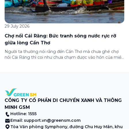
29 July 2026
Chợ nổi Cái Răng: Bức tranh sông nước rực rỡ
giữa lòng Cần Thơ
Người ta thường nói rằng đến Cần Thơ mà chưa ghé chợ
nổi Cái Răng thì coi như chưa chạm được vào hồn của miền
Tây. Từng đoàn ghe xuồng chở đầy trái cây rực rỡ, tiếng
máy nổ lách tách hòa cùng tiếng rao mời vang vọng trong
sương sớm, và cả những cây […]
CÔNG TY CỔ PHẦN DI CHUYỂN XANH VÀ THÔNG
MINH GSM
Hotline: 1555
Email:
support.vn@greensm.com
Tòa Văn phòng Symphony, đường Chu Huy Mân, khu