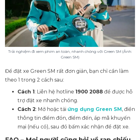
Trải nghiệm đi xem phim an toàn, nhanh chóng với Green SM (Ảnh:
Green SM)
Để đặt xe Green SM rất đơn giản, bạn chỉ cần làm
theo 1 trong 2 cách sau:
Cách 1
: Liên hệ hotline
1900 2088
để được hỗ
trợ đặt xe nhanh chóng.
Cách 2
: Mở hoặc tải
ứng dụng Green SM
, điền
thông tin điểm đón, điểm đến, áp mã khuyến
mại (nếu có), sau đó bấm xác nhận để đặt xe.
FAQ – Mọi người cũng hỏi về rạp chiếu