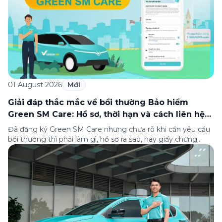
01 August 2026
Mới
Giải đáp thắc mắc về bồi thường Bảo hiểm
Green SM Care: Hồ sơ, thời hạn và cách liên hệ
hỗ trợ
Đã đăng ký Green SM Care nhưng chưa rõ khi cần yêu cầu
bồi thường thì phải làm gì, hồ sơ ra sao, hay giấy chứng
nhận bảo hiểm tìm ở đâu? Bài viết này tổng hợp đầy đủ các
câu hỏi thường gặp nhất về quy trình bồi thường và hỗ trợ
của Green […]