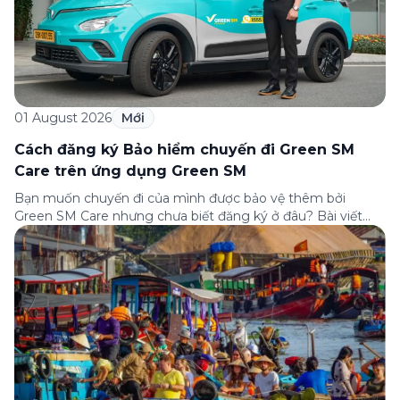
01 August 2026
Mới
Cách đăng ký Bảo hiểm chuyến đi Green SM
Care trên ứng dụng Green SM
Bạn muốn chuyến đi của mình được bảo vệ thêm bởi
Green SM Care nhưng chưa biết đăng ký ở đâu? Bài viết
dưới đây sẽ hướng dẫn chi tiết cách tham gia (và hủy tham
gia) gói bảo hiểm này ngay trên ứng dụng Green SM, cùng
những lưu ý quan trọng trước khi […]