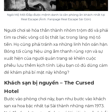
Ngôi Mộ Mới Đắp được mệnh danh là căn phòng ăn khách nhất tại
Real Escape (Ảnh: Fanpage Real Escape Sài Gòn)
Người chơi sẽ hóa thân thành nhóm trộm đồ và phải
tìm ra chiếc vòng cổ bị thất lạc trong lăng mộ tổ
tiên. Họ cũng phải tránh xa những linh hồn oán hận.
Bóng tối cùng hiệu ứng âm thanh rùng rợn và sự
xuất hiện của người quản trang sẽ khiến cuộc
phiêu lưu thêm kịch tính. Liệu bạn có đủ dũng cảm
để khám phá bí mật này không?
Khách sạn bị nguyền – The Cursed
Hotel
Bước vào phòng chơi này, bạn như bước vào khách
sạn xa hoa bậc nhất tại Sài thành những năm 1973.