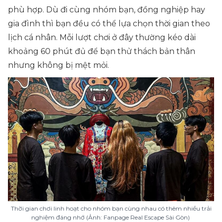
phù hợp. Dù đi cùng nhóm bạn, đồng nghiệp hay
gia đình thì bạn đều có thể lựa chọn thời gian theo
lịch cá nhân. Mỗi lượt chơi ở đây thường kéo dài
khoảng 60 phút đủ để bạn thử thách bản thân
nhưng không bị mệt mỏi.
Thời gian chơi linh hoạt cho nhóm bạn cùng nhau có thêm nhiều trải
nghiệm đáng nhớ (Ảnh: Fanpage Real Escape Sài Gòn)