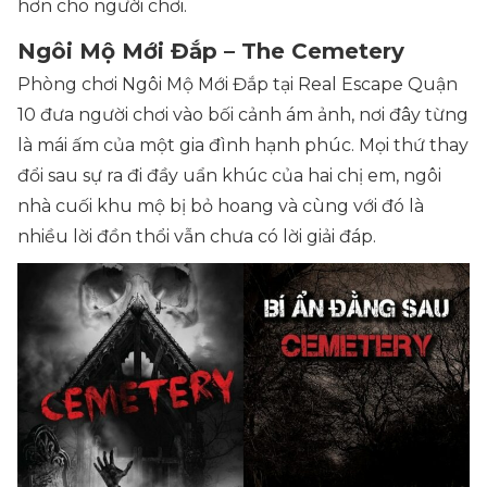
hơn cho người chơi.
Ngôi Mộ Mới Đắp – The Cemetery
Phòng chơi Ngôi Mộ Mới Đắp tại Real Escape Quận
10 đưa người chơi vào bối cảnh ám ảnh, nơi đây từng
là mái ấm của một gia đình hạnh phúc. Mọi thứ thay
đổi sau sự ra đi đầy uẩn khúc của hai chị em, ngôi
nhà cuối khu mộ bị bỏ hoang và cùng với đó là
nhiều lời đồn thổi vẫn chưa có lời giải đáp.