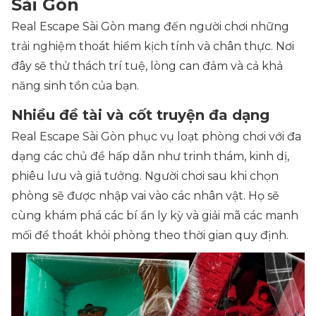
Sài Gòn
Real Escape Sài Gòn mang đến người chơi những
trải nghiệm thoát hiểm kịch tính và chân thực. Nơi
đây sẽ thử thách trí tuệ, lòng can đảm và cả khả
năng sinh tồn của bạn.
Nhiều đề tài và cốt truyện đa dạng
Real Escape Sài Gòn phục vụ loạt phòng chơi với đa
dạng các chủ đề hấp dẫn như trinh thám, kinh dị,
phiêu lưu và giả tưởng. Người chơi sau khi chọn
phòng sẽ được nhập vai vào các nhân vật. Họ sẽ
cùng khám phá các bí ẩn ly kỳ và giải mã các manh
mối để thoát khỏi phòng theo thời gian quy định.