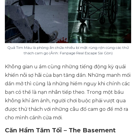
Quả Tim Máu là phòng ẩn chứa nhiều bí mật rùng rợn cùng các thử
thách cam go (Ảnh: Fanpage Real Escape Sài Gòn)
Không gian u ám cùng những tiếng động kỳ quái
khiến nỗi sợ hãi của bạn tăng dần. Những manh mối
dần mở thì cũng là những hiểm nguy khi chính các
bạn có thể là nạn nhân tiếp theo. Trong một bầu
không khí ám ảnh, người chơi buộc phải vượt qua
được thử thách với những câu đố cam go để mở ra
cho mình cánh cửa mới.
Căn Hầm Tăm Tối – The Basement