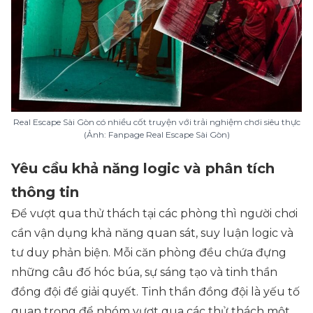
Real Escape Sài Gòn có nhiều cốt truyện với trải nghiệm chơi siêu thực
(Ảnh: Fanpage Real Escape Sài Gòn)
Yêu cầu khả năng logic và phân tích
thông tin
Để vượt qua thử thách tại các phòng thì người chơi
cần vận dụng khả năng quan sát, suy luận logic và
tư duy phản biện. Mỗi căn phòng đều chứa đựng
những câu đố hóc búa, sự sáng tạo và tinh thần
đồng đội để giải quyết. Tinh thần đồng đội là yếu tố
quan trọng để nhóm vượt qua các thử thách một