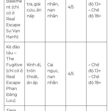
Baseme
tra, giải
nhân,
độ 13+
nt (chỉ
4/5
cứu, ẩn
nạn
– Chế
có ở
nấp
nhân
độ 18+
Real
Escape
Sư Vạn
Hạnh)
Kẻ đào
tẩu –
The
Fugitive
Kinh dị,
Cai
– Chế
(chỉ có ở
trốn
ngục,
độ 13+
4/5
Real
thoát,
nạn
– Chế
Escape
ẩn ấp
nhân
độ 18+
Phan
Đăng
Lưu)
Tiệm