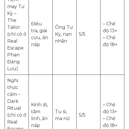
may Tư
Kỳ –
The
Điều
– Chế
Tailor
Ông Tư
tra, giải
độ 13+
(chỉ có ở
Kỳ, nạn
5/5
cứu, ẩn
– Chế
Real
nhân
nấp
độ 18+
Escape
Phan
Đăng
Lưu)
Nghi
thức
cấm –
Dark
Kinh dị,
– Chế
Ritual
tâm
Tu sĩ,
độ 13+
(chỉ có ở
5/5
linh, ẩn
ma nữ
– Chế
Real
nấp
độ 18+
Escape