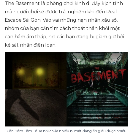
The Basement là phòng chơi kinh dị đầy kịch tính
mà người chơi sẽ được trải nghiệm khi đến Real
Escape Sài Gòn. Vào vai những nạn nhân xấu số,
nhóm của bạn cần tìm cách thoát thân khỏi một
căn hầm ẩm thấp, nơi các bạn đang bị giam giữ bởi
kẻ sát nhân điên loạn.
Căn Hầm Tăm Tối là nơi chứa nhiều bí mật đang ẩn giấu được nhiều