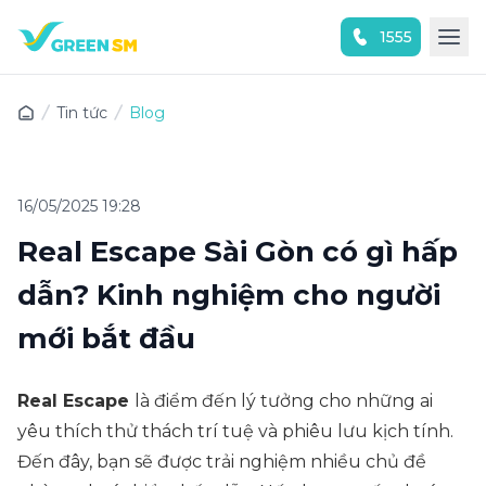
1555
Trải nghiệm ứng dụng ngay
Tin tức
Blog
16/05/2025 19:28
Real Escape Sài Gòn có gì hấp
dẫn? Kinh nghiệm cho người
mới bắt đầu
Real Escape
là điểm đến lý tưởng cho những ai
yêu thích thử thách trí tuệ và phiêu lưu kịch tính.
Đến đây, bạn sẽ được trải nghiệm nhiều chủ đề