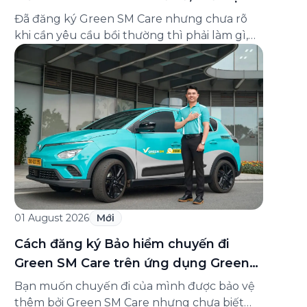
và cách liên hệ hỗ trợ
Đã đăng ký Green SM Care nhưng chưa rõ
khi cần yêu cầu bồi thường thì phải làm gì,
hồ sơ ra sao, hay giấy chứng nhận bảo hiểm
tìm ở đâu? Bài viết này tổng hợp đầy đủ các
câu hỏi thường gặp nhất về quy trình bồi
thường và hỗ trợ của Green […]
01 August 2026
Mới
Cách đăng ký Bảo hiểm chuyến đi
Green SM Care trên ứng dụng Green
SM
Bạn muốn chuyến đi của mình được bảo vệ
thêm bởi Green SM Care nhưng chưa biết