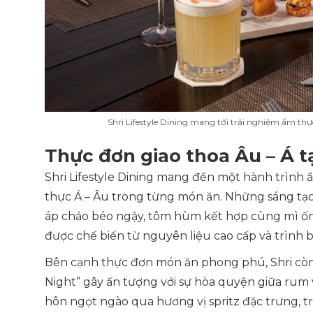
Shri Lifestyle Dining mang tới trải nghiệm ẩm th
Thực đơn giao thoa Âu – Á tạ
Shri Lifestyle Dining mang đến một hành trình 
thực Á – Âu trong từng món ăn. Những sáng tạo
áp chảo béo ngậy, tôm hùm kết hợp cùng mì ố
được chế biến từ nguyên liệu cao cấp và trình
Bên cạnh thực đơn món ăn phong phú, Shri còn n
Night” gây ấn tượng với sự hòa quyện giữa rum v
hôn ngọt ngào qua hương vị spritz đặc trưng, t