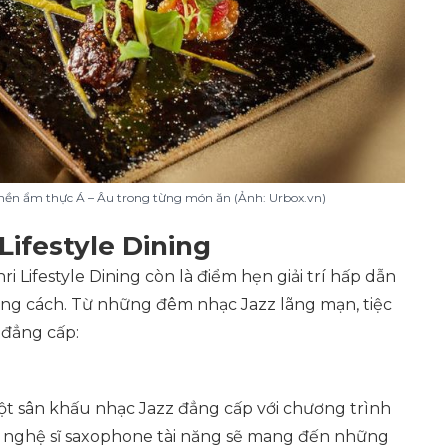
i nền ẩm thực Á – Âu trong từng món ăn (Ảnh: Urbox.vn)
Lifestyle Dining
 Lifestyle Dining còn là điểm hẹn giải trí hấp dẫn
ng cách. Từ những đêm nhạc Jazz lãng mạn, tiệc
i đẳng cấp:
ột sân khấu nhạc Jazz đẳng cấp với chương trình
ng nghệ sĩ saxophone tài năng sẽ mang đến những