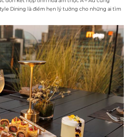
ực đơn kết hợp tinh hoa ẩm thực Á – Âu cùng
tyle Dining là điểm hẹn lý tưởng cho những ai tìm