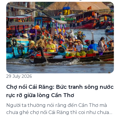
đăng ký ở đâu? Bài viết dưới đây sẽ hướng
dẫn chi tiết cách tham gia (và hủy tham gia)
gói bảo hiểm này ngay trên ứng dụng Green
SM, cùng những lưu ý quan trọng trước khi
[…]
29 July 2026
Chợ nổi Cái Răng: Bức tranh sông nước
rực rỡ giữa lòng Cần Thơ
Người ta thường nói rằng đến Cần Thơ mà
chưa ghé chợ nổi Cái Răng thì coi như chưa
chạm được vào hồn của miền Tây. Từng
đoàn ghe xuồng chở đầy trái cây rực rỡ, tiếng