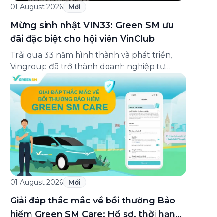
01 August 2026
Mới
Mừng sinh nhật VIN33: Green SM ưu
đãi đặc biệt cho hội viên VinClub
Trải qua 33 năm hình thành và phát triển,
Vingroup đã trở thành doanh nghiệp tư
nhân đa ngành lớn nhất Việt Nam, lọt Top 30
doanh nghiệp lớn nhất Đông Nam Á theo
bảng xếp hạng của Tạp chí Fortune (Mỹ).
Nhân kỷ niệm 33 năm thành lập (8/8/1993
đến 8/8/2026), Green SM trân […]
01 August 2026
Mới
Giải đáp thắc mắc về bồi thường Bảo
hiểm Green SM Care: Hồ sơ, thời hạn