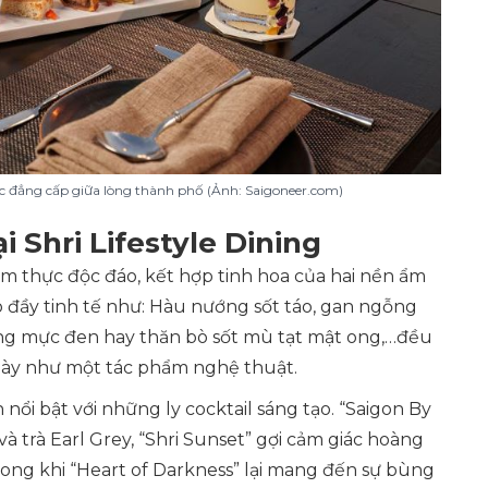
ực đẳng cấp giữa lòng thành phố (Ảnh: Saigoneer.com)
i Shri Lifestyle Dining
ẩm thực độc đáo, kết hợp tinh hoa của hai nền ẩm
 đầy tinh tế như: Hàu nướng sốt táo, gan ngỗng
ng mực đen hay thăn bò sốt mù tạt mật ong,…đều
 bày như một tác phẩm nghệ thuật.
ổi bật với những ly cocktail sáng tạo. “Saigon By
à trà Earl Grey, “Shri Sunset” gợi cảm giác hoàng
rong khi “Heart of Darkness” lại mang đến sự bùng