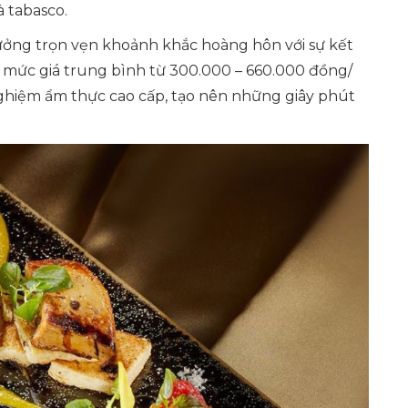
à tabasco.
hưởng trọn vẹn khoảnh khắc hoàng hôn với sự kết
 mức giá trung bình từ 300.000 – 660.000 đồng/
 nghiệm ẩm thực cao cấp, tạo nên những giây phút