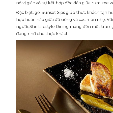
nổ vị giác với sự kết hợp độc đáo giữa rum, me v
Đặc biệt, gói Sunset Sips giúp thực khách tận 
hợp hoàn hảo giữa đồ uống và các món nhẹ. Với
người, Shri Lifestyle Dining mang đến một trải
đáng nhớ cho thực khách.