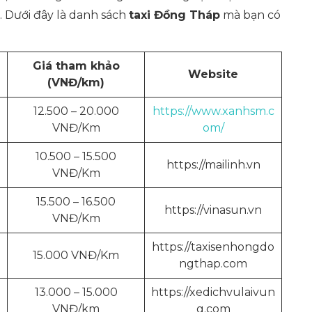
. Dưới đây là danh sách
taxi Đồng Tháp
mà bạn có
Giá tham khảo
Website
(VNĐ/km)
12.500 – 20.000
https://www.xanhsm.c
VNĐ/Km
om/
10.500 – 15.500
https://mailinh.vn
VNĐ/Km
15.500 – 16.500
https://vinasun.vn
VNĐ/Km
https://taxisenhongdo
15.000 VNĐ/Km
ngthap.com
13.000 – 15.000
https://xedichvulaivun
VNĐ/km
g.com