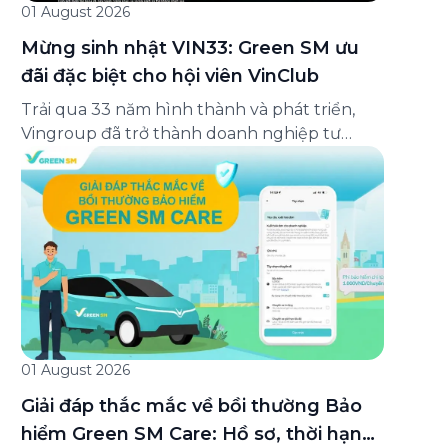
01 August 2026
Mừng sinh nhật VIN33: Green SM ưu
đãi đặc biệt cho hội viên VinClub
Trải qua 33 năm hình thành và phát triển,
Vingroup đã trở thành doanh nghiệp tư
nhân đa ngành lớn nhất Việt Nam, lọt Top 30
doanh nghiệp lớn nhất Đông Nam Á theo
bảng xếp hạng của Tạp chí Fortune (Mỹ).
Nhân kỷ niệm 33 năm thành lập (8/8/1993
đến 8/8/2026), Green SM trân […]
01 August 2026
Giải đáp thắc mắc về bồi thường Bảo
hiểm Green SM Care: Hồ sơ, thời hạn