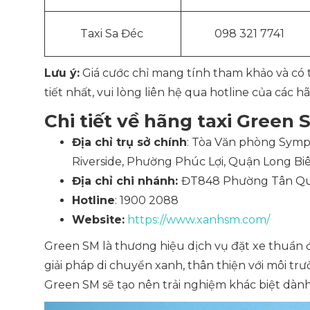
Taxi Sa Đéc
098 321 7741
Lưu ý:
Giá cước chỉ mang tính tham khảo và có th
tiết nhất, vui lòng liên hệ qua hotline của các h
Chi tiết về hãng taxi Green
Địa chỉ trụ sở chính
: Tòa Văn phòng Symp
Riverside, Phường Phúc Lợi, Quận Long Biê
Địa chỉ chi nhánh:
ĐT848 Phường Tân Quy
Hotline
: 1900 2088
Website:
https://www.xanhsm.com/
Green SM là thương hiệu dịch vụ đặt xe thuần đ
giải pháp di chuyển xanh, thân thiện với môi trườ
Green SM sẽ tạo nên trải nghiệm khác biệt dàn