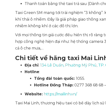
Thanh toán bằng thẻ taxi trả sau (Dành ch
Taxi Green SM mang tới trải nghiệm “3 không”:
khí thải ô nhiễm. Đây là giải pháp giao thông x
nhiễm không khí ở các đô thị lớn.
Với mọi thông tin giá cước đều hiển thị rõ ràng 
hợp công nghệ hiện đại như: hệ thống camera 3
cả ô che mưa,…
Chi tiết về hãng taxi Mai Lin
Địa chỉ
:
134 Lê Duẩn, Phường Mỹ Phú, TP.
Hotline
:
Tổng đài toàn quốc:
1055.
Hotline Đồng Tháp:
0277 368 68 68 –
Website:
https://mailinh.vn/
Taxi Mai Linh, thương hiệu taxi có bề dày lịch sử