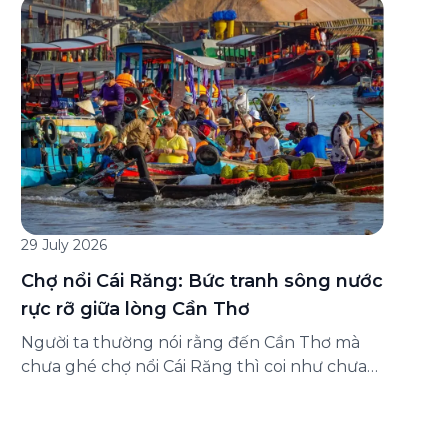
đăng ký ở đâu? Bài viết dưới đây sẽ hướng
dẫn chi tiết cách tham gia (và hủy tham gia)
gói bảo hiểm này ngay trên ứng dụng Green
SM, cùng những lưu ý quan trọng trước khi
[…]
29 July 2026
Chợ nổi Cái Răng: Bức tranh sông nước
rực rỡ giữa lòng Cần Thơ
Người ta thường nói rằng đến Cần Thơ mà
chưa ghé chợ nổi Cái Răng thì coi như chưa
chạm được vào hồn của miền Tây. Từng
đoàn ghe xuồng chở đầy trái cây rực rỡ, tiếng
máy nổ lách tách hòa cùng tiếng rao mời