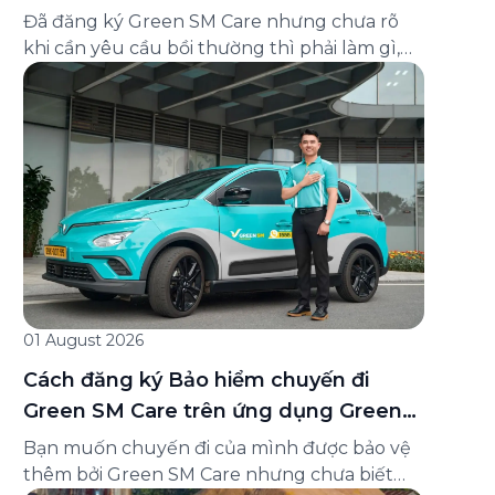
và cách liên hệ hỗ trợ
Đã đăng ký Green SM Care nhưng chưa rõ
khi cần yêu cầu bồi thường thì phải làm gì,
hồ sơ ra sao, hay giấy chứng nhận bảo hiểm
tìm ở đâu? Bài viết này tổng hợp đầy đủ các
câu hỏi thường gặp nhất về quy trình bồi
thường và hỗ trợ của Green […]
01 August 2026
Cách đăng ký Bảo hiểm chuyến đi
Green SM Care trên ứng dụng Green
SM
Bạn muốn chuyến đi của mình được bảo vệ
thêm bởi Green SM Care nhưng chưa biết