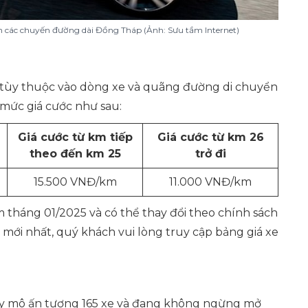
n các chuyến đường dài Đồng Tháp (Ảnh: Sưu tầm Internet)
 tùy thuộc vào dòng xe và quãng đường di chuyển
mức giá cước như sau:
Giá cước từ km tiếp
Giá cước từ km 26
theo đến km 25
trở đi
15.500 VNĐ/km
11.000 VNĐ/km
m tháng 01/2025 và có thể thay đổi theo chính sách
mới nhất, quý khách vui lòng truy cập bảng giá xe
uy mô ấn tượng 165 xe và đang không ngừng mở