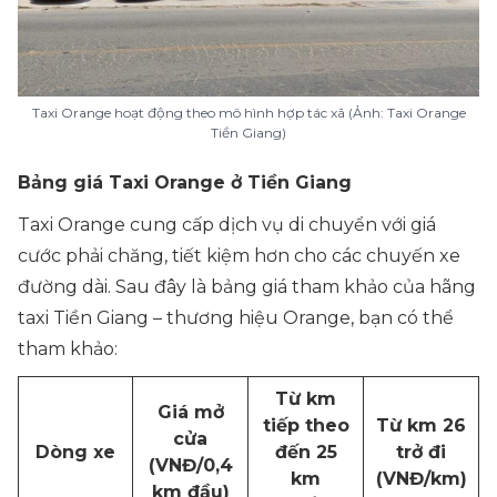
Taxi Orange hoạt động theo mô hình hợp tác xã (Ảnh: Taxi Orange
Tiền Giang)
Bảng giá Taxi Orange ở Tiền Giang
Taxi Orange cung cấp dịch vụ di chuyển với giá
cước phải chăng, tiết kiệm hơn cho các chuyến xe
đường dài. Sau đây là bảng giá tham khảo của hãng
taxi Tiền Giang – thương hiệu Orange, bạn có thể
tham khảo:
Từ km
Giá mở
tiếp theo
Từ km 26
cửa
Dòng xe
đến 25
trở đi
(VNĐ/0,4
km
(VNĐ/km)
km đầu)