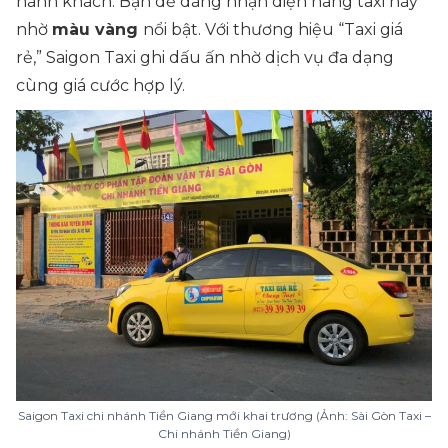
hành khách. Bạn dễ dàng nhận diện hãng taxi này
nhờ
màu vàng
nổi bật. Với thương hiệu “Taxi giá
rẻ,” Saigon Taxi ghi dấu ấn nhờ dịch vụ đa dạng
cùng giá cước hợp lý.
Saigon Taxi chi nhánh Tiền Giang mới khai trương (Ảnh: Sài Gòn Taxi –
Chi nhánh Tiền Giang)