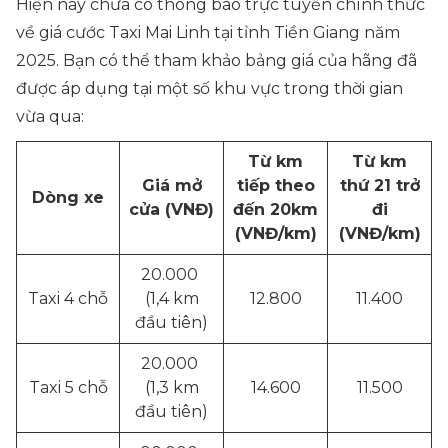
Hiện nay chưa có thông báo trực tuyến chính thức
về giá cước Taxi Mai Linh tại tỉnh Tiền Giang năm
2025. Bạn có thể tham khảo bảng giá của hãng đã
được áp dụng tại một số khu vực trong thời gian
vừa qua:
Từ km
Từ km
Giá mở
tiếp theo
thứ 21 trở
Dòng xe
cửa (VNĐ)
đến 20km
đi
(VNĐ/km)
(VNĐ/km)
20.000
Taxi 4 chỗ
(1,4 km
12.800
11.400
đầu tiên)
20.000
Taxi 5 chỗ
(1,3 km
14.600
11.500
đầu tiên)