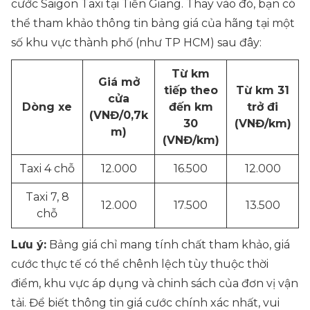
cước Saigon Taxi tại Tiền Giang. Thay vào đó, bạn có
thể tham khảo thông tin bảng giá của hãng tại một
số khu vực thành phố (như TP HCM) sau đây:
Từ km
Giá mở
tiếp theo
Từ km 31
cửa
Dòng xe
đến km
trở đi
(VNĐ/0,7k
30
(VNĐ/km)
m)
(VNĐ/km)
Taxi 4 chỗ
12.000
16.500
12.000
Taxi 7, 8
12.000
17.500
13.500
chỗ
Lưu ý:
Bảng giá chỉ mang tính chất tham khảo, giá
cước thực tế có thể chênh lệch tùy thuộc thời
điểm, khu vực áp dụng và chinh sách của đơn vị vận
tải. Để biết thông tin giá cước chính xác nhất, vui