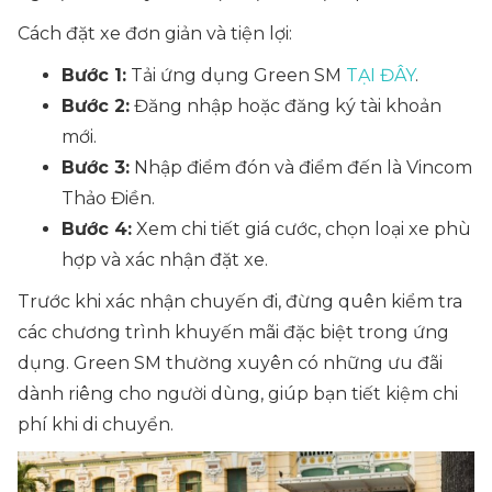
Cách đặt xe đơn giản và tiện lợi:
Bước 1:
Tải ứng dụng Green SM
TẠI ĐÂY
.
Bước 2:
Đăng nhập hoặc đăng ký tài khoản
mới.
Bước 3:
Nhập điểm đón và điểm đến là Vincom
Thảo Điền.
Bước 4:
Xem chi tiết giá cước, chọn loại xe phù
hợp và xác nhận đặt xe.
Trước khi xác nhận chuyến đi, đừng quên kiểm tra
các chương trình khuyến mãi đặc biệt trong ứng
dụng. Green SM thường xuyên có những ưu đãi
dành riêng cho người dùng, giúp bạn tiết kiệm chi
phí khi di chuyển.