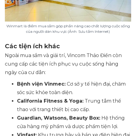
Winmart là điểm mua sắm góp phần nâng cao chất lượng cuộc sống
của người dân khu vực (Ảnh: Sưu tầm Internet)
Các tiện ích khác
Ngoài mua sắm và giải trí, Vincom Thảo Điền còn
cung cấp các tiện ích phục vụ cuộc sống hàng
ngày của cư dân:
Bệnh viện Vinmec:
Cơ sở y tế hiện đại, chăm
sóc sức khỏe toàn diện.
California Fitness & Yoga:
Trung tâm thể
thao với trang thiết bị cao cấp.
Guardian, Watsons, Beauty Box:
Hệ thống
cửa hàng mỹ phẩm và dược phẩm tiện lợi.
Vinfast:
Khu trưng bày và bán xe điện hiện đại,