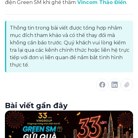
điện Green SM khi ghé thăm
Vincom Thảo Điền
.
Thông tin trong bài viết được tổng hợp nhằm
mục đích tham khảo và có thể thay đổi mà
không cần báo trước. Quý khách vui lòng kiểm
tra lại qua các kênh chính thức hoặc liên hệ trực
tiếp với đơn vị liên quan để nắm bắt tình hình
thực tế.
Bài viết gần đây