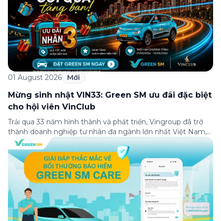
01 August 2026
Mới
Mừng sinh nhật VIN33: Green SM ưu đãi đặc biệt
cho hội viên VinClub
Trải qua 33 năm hình thành và phát triển, Vingroup đã trở
thành doanh nghiệp tư nhân đa ngành lớn nhất Việt Nam,
lọt Top 30 doanh nghiệp lớn nhất Đông Nam Á theo bảng
xếp hạng của Tạp chí Fortune (Mỹ). Nhân kỷ niệm 33 năm
thành lập (8/8/1993 đến 8/8/2026), Green SM trân […]