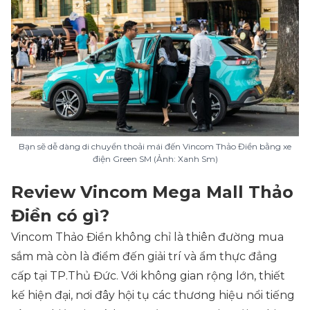
Bạn sẽ dễ dàng di chuyển thoải mái đến Vincom Thảo Điền bằng xe
điện Green SM (Ảnh: Xanh Sm)
Review Vincom Mega Mall Thảo
Điền có gì?
Vincom Thảo Điền không chỉ là thiên đường mua
sắm mà còn là điểm đến giải trí và ẩm thực đẳng
cấp tại TP.Thủ Đức. Với không gian rộng lớn, thiết
kế hiện đại, nơi đây hội tụ các thương hiệu nổi tiếng