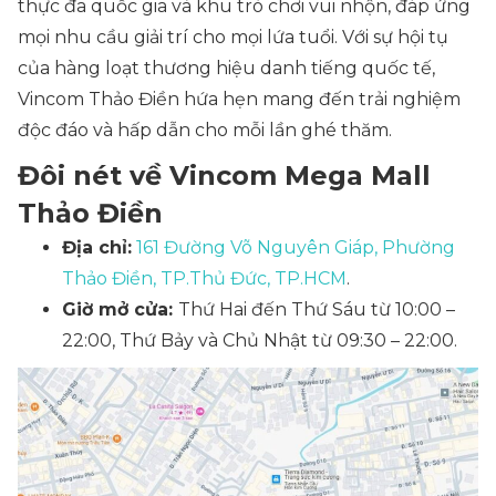
thực đa quốc gia và khu trò chơi vui nhộn, đáp ứng
mọi nhu cầu giải trí cho mọi lứa tuổi. Với sự hội tụ
của hàng loạt thương hiệu danh tiếng quốc tế,
Vincom Thảo Điền hứa hẹn mang đến trải nghiệm
độc đáo và hấp dẫn cho mỗi lần ghé thăm.
Đôi nét về Vincom Mega Mall
Thảo Điền
Địa chỉ:
161 Đường Võ Nguyên Giáp, Phường
Thảo Điền, TP.Thủ Đức, TP.HCM
.
Giờ mở cửa:
Thứ Hai đến Thứ Sáu từ 10:00 –
22:00, Thứ Bảy và Chủ Nhật từ 09:30 – 22:00.