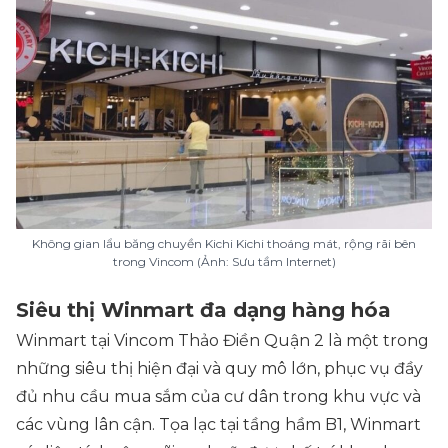
Không gian lẩu băng chuyền Kichi Kichi thoáng mát, rộng rãi bên
trong Vincom (Ảnh: Sưu tầm Internet)
Siêu thị Winmart đa dạng hàng hóa
Winmart tại Vincom Thảo Điền Quận 2 là một trong
những siêu thị hiện đại và quy mô lớn, phục vụ đầy
đủ nhu cầu mua sắm của cư dân trong khu vực và
các vùng lân cận. Tọa lạc tại tầng hầm B1, Winmart