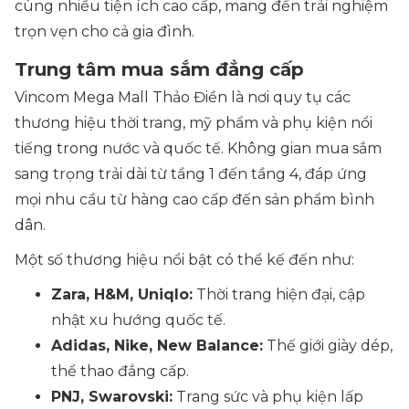
cùng nhiều tiện ích cao cấp, mang đến trải nghiệm
trọn vẹn cho cả gia đình.
Trung tâm mua sắm đẳng cấp
Vincom Mega Mall Thảo Điền là nơi quy tụ các
thương hiệu thời trang, mỹ phẩm và phụ kiện nổi
tiếng trong nước và quốc tế. Không gian mua sắm
sang trọng trải dài từ tầng 1 đến tầng 4, đáp ứng
mọi nhu cầu từ hàng cao cấp đến sản phẩm bình
dân.
Một số thương hiệu nổi bật có thể kế đến như:
Zara, H&M, Uniqlo:
Thời trang hiện đại, cập
nhật xu hướng quốc tế.
Adidas, Nike, New Balance:
Thế giới giày dép,
thể thao đẳng cấp.
PNJ, Swarovski:
Trang sức và phụ kiện lấp