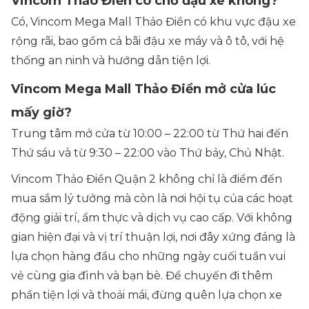
Vincom Thảo Điền có chỗ đậu xe không?
Có, Vincom Mega Mall Thảo Điền có khu vực đậu xe
rộng rãi, bao gồm cả bãi đậu xe máy và ô tô, với hệ
thống an ninh và hướng dẫn tiện lợi.
Vincom Mega Mall Thảo Điền mở cửa lúc
mấy giờ?
Trung tâm mở cửa từ 10:00 – 22:00 từ Thứ hai đến
Thứ sáu và từ 9:30 – 22:00 vào Thứ bảy, Chủ Nhật.
Vincom Thảo Điền Quận 2 không chỉ là điểm đến
mua sắm lý tưởng mà còn là nơi hội tụ của các hoạt
động giải trí, ẩm thực và dịch vụ cao cấp. Với không
gian hiện đại và vị trí thuận lợi, nơi đây xứng đáng là
lựa chọn hàng đầu cho những ngày cuối tuần vui
vẻ cùng gia đình và bạn bè. Để chuyến đi thêm
phần tiện lợi và thoải mái, đừng quên lựa chọn xe