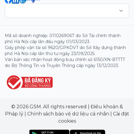
Mã số doanh nghiệp: 0110269067 do Sở Tài chính thành
phố Hà Nội cấp lần đầu ngày 01/03/2023.
Giấy phép vận tải số 9620/GPKDVT do Sở Xây dựng thành
phố Hà Nội cấp lần thứ tư ngày 23/09/2025.
Văn bản xác nhận hoạt động bưu chính số 6150/XN-BTTTT
do Bộ Thông Tin và Truyền Thông cấp ngày 13/12/2023.
© 2026 GSM. All rights reserved
|
Điều khoản &
Pháp lý
|
Chính sách bảo vệ dữ liệu cá nhân
|
Cài đặt
cookies