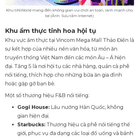
Khu tiNiWorld mang đến không gian vui chơi an toàn, lành mạnh cho
bé (Ảnh: Sưu tầm Internet)
Khu ẩm thực tinh hoa hội tụ
Khu vực ẩm thực tại Vincom Mega Mall Thảo Điền là
sự kết hợp của nhiều nền văn hóa, từ món ăn
truyền thống Việt Nam đến các món Âu – Á hiện
đại. Tầng 5 là nơi hội tụ các nhà hàng, quán cà phê
nổi tiếng, thích hợp cho những bữa ăn gia đình
hoặc gặp gỡ bạn bè.
Một số thương hiệu F&B nổi tiếng:
Gogi House:
Lẩu nướng Hàn Quốc, không
gian hiện đại.
Starbucks:
Thương hiệu cà phê nổi tiếng thế
giới, phục vụ đa dạng các loại đồ uống và bánh