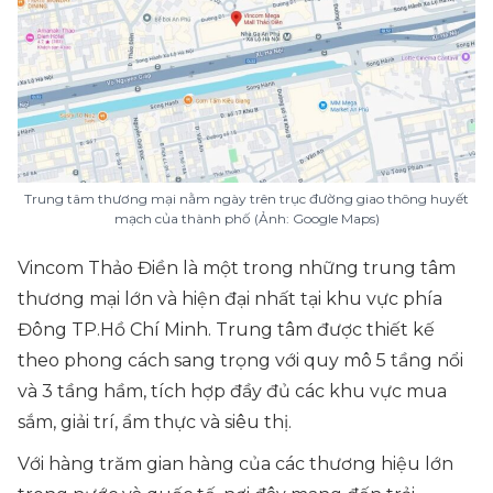
Trung tâm thương mại nằm ngày trên trục đường giao thông huyết
mạch của thành phố (Ảnh: Google Maps)
Vincom Thảo Điền là một trong những trung tâm
thương mại lớn và hiện đại nhất tại khu vực phía
Đông TP.Hồ Chí Minh. Trung tâm được thiết kế
theo phong cách sang trọng với quy mô 5 tầng nổi
và 3 tầng hầm, tích hợp đầy đủ các khu vực mua
sắm, giải trí, ẩm thực và siêu thị.
Với hàng trăm gian hàng của các thương hiệu lớn