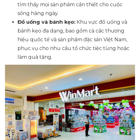
tìm thấy mọi sản phẩm cần thiết cho cuộc
sống hàng ngày.
Đồ uống và bánh kẹo:
Khu vực đồ uống và
bánh kẹo đa dạng, bao gồm cả các thương
hiệu quốc tế và sản phẩm đặc sản Việt Nam,
phục vụ cho nhu cầu tổ chức tiệc tùng hoặc
làm quà tặng.