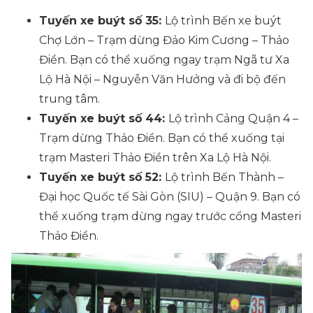
Tuyến xe buýt số 35:
Lộ trình Bến xe buýt
Chợ Lớn – Trạm dừng Đảo Kim Cương – Thảo
Điền. Bạn có thể xuống ngay trạm Ngã tư Xa
Lộ Hà Nội – Nguyễn Văn Hưởng và đi bộ đến
trung tâm.
Tuyến xe buýt số 44:
Lộ trình Cảng Quận 4 –
Trạm dừng Thảo Điền. Bạn có thể xuống tại
trạm Masteri Thảo Điền trên Xa Lộ Hà Nội.
Tuyến xe buýt số 52:
Lộ trình Bến Thành –
Đại học Quốc tế Sài Gòn (SIU) – Quận 9. Bạn có
thể xuống trạm dừng ngay trước cổng Masteri
Thảo Điền.