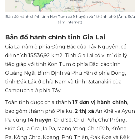
Bản đồ hành chính tỉnh Kon Tum có 9 huyện và 1 thành phố (Ảnh: Sưu
tầm Internet)
Bản đồ hành chính tỉnh Gia Lai
Gia Lai nằm ở phía Đông Bắc của Tây Nguyên, có
diện tích 15.536,92 km2. Tỉnh Gia Lai có vị trí địa lý
tiếp giáp với tỉnh Kon Tum ở phía Bắc, các tỉnh
Quảng Ngãi, Bình Định và Phú Yên ở phía Đông,
tỉnh Đắk Lắk ở phía Nam và tỉnh Ratanakiri của
Campuchia ở phía Tây.
Toàn tỉnh được chia thành
17 đơn vị hành chính
,
bao gồm thành phố Pleiku,
2 thị xã
An Khê và Ayun
Pa cùng
14 huyện
: Chư Sê, Chư Pưh, Chư Prông,
Đức Cơ, Ia Grai, Ia Pa, Mang Yang, Chư Păh, Krông
Pa, Kông Chro, Kbang, Phú Thiện, Đak Đoa và Đăk