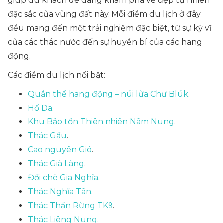
giúp du khách dễ dàng khám phá vẻ đẹp tự nhiên
đặc sắc của vùng đất này. Mỗi điểm du lịch ở đây
đều mang đến một trải nghiệm đặc biệt, từ sự kỳ vĩ
của các thác nước đến sự huyền bí của các hang
động.
Các điểm du lịch nổi bật:
Quần thể hang động – núi lửa Chư Blúk
.
Hố Da
.
Khu Bảo tồn Thiên nhiên Nâm Nung
.
Thác Gấu
.
Cao nguyên Gió
.
Thác Già Làng
.
Đồi chè Gia Nghĩa
.
Thác Nghĩa Tân
.
Thác Thần Rừng TK9
.
Thác Liêng Nung
.