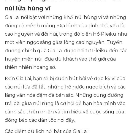
núi lửa hùng vĩ
Gia Lai nổi bật với những khối núi hùng vĩ và những
đồng cỏ mênh mông. Địa hình của tỉnh chủ yếu là
cao nguyên và đồi núi, trong đó biển Hồ Pleiku như
một viên ngọc sáng giữa lòng cao nguyên. Tuyến
đường chính qua Gia Lai được nối từ Pleiku đến các
huyện miền núi, đưa du khách vào thế giới của
thiên nhiên hoang sơ.
Đến Gia Lai, bạn sẽ bị cuốn hút bởi vẻ đẹp kỳ vĩ của
các núi lửa đã tắt, những hồ nước ngọc bích và các
làng văn hóa đậm đà bản sắc. Những cung đường
trải dài giữa núi rừng là cơ hội để bạn hòa mình vào
cảnh sắc thiên nhiên và tìm hiểu về cuộc sống của
đồng bào các dân tộc nơi đây.
Các điểm du lịch nổi bật của Gia Lai: