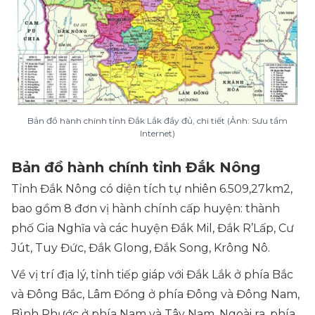
Bản đồ hành chính tỉnh Đắk Lắk đầy đủ, chi tiết (Ảnh: Sưu tầm
Internet)
Bản đồ hành chính tỉnh Đắk Nông
Tỉnh Đắk Nông có diện tích tự nhiên 6.509,27km2,
bao gồm 8 đơn vị hành chính cấp huyện: thành
phố Gia Nghĩa và các huyện Đắk Mil, Đắk R’Lấp, Cư
Jút, Tuy Đức, Đắk Glong, Đắk Song, Krông Nô.
Về vị trí địa lý, tỉnh tiếp giáp với Đắk Lắk ở phía Bắc
và Đông Bắc, Lâm Đồng ở phía Đông và Đông Nam,
Bình Phước ở phía Nam và Tây Nam. Ngoài ra, phía