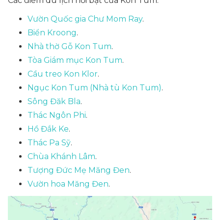
Các điểm du lịch nổi bật của Kon Tum:
Vườn Quốc gia Chư Mom Ray
.
Biển Kroong
.
Nhà thờ Gỗ Kon Tum
.
Tòa Giám mục Kon Tum
.
Cầu treo Kon Klor
.
Ngục Kon Tum (Nhà tù Kon Tum)
.
Sông Đăk Bla
.
Thác Ngôn Phi
.
Hồ Đắk Ke
.
Thác Pa Sỹ
.
Chùa Khánh Lâm
.
Tượng Đức Mẹ Măng Đen
.
Vườn hoa Măng Đen
.