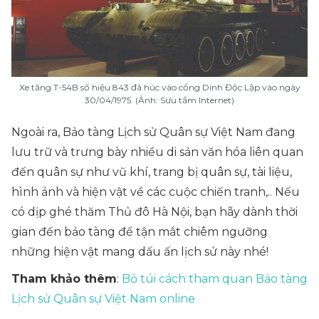
Xe tăng T-54B số hiệu 843 đã húc vào cổng Dinh Độc Lập vào ngày
30/04/1975. (Ảnh: Sưu tầm Internet)
Ngoài ra, Bảo tàng Lịch sử Quân sự Việt Nam đang
lưu trữ và trưng bày nhiều di sản văn hóa liên quan
đến quân sự như vũ khí, trang bị quân sự, tài liệu,
hình ảnh và hiện vật về các cuộc chiến tranh,.. Nếu
có dịp ghé thăm Thủ đô Hà Nội, bạn hãy dành thời
gian đến bảo tàng để tận mắt chiêm ngưỡng
những hiện vật mang dấu ấn lịch sử này nhé!
Tham khảo thêm
:
Bỏ túi cách tham quan Bảo tàng
Lịch sử Quân sự Việt Nam online