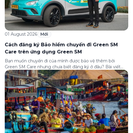
01 August 2026
Mới
Cách đăng ký Bảo hiểm chuyến đi Green SM
Care trên ứng dụng Green SM
Bạn muốn chuyến đi của mình được bảo vệ thêm bởi
Green SM Care nhưng chưa biết đăng ký ở đâu? Bài viết
dưới đây sẽ hướng dẫn chi tiết cách tham gia (và hủy tham
gia) gói bảo hiểm này ngay trên ứng dụng Green SM, cùng
những lưu ý quan trọng trước khi […]