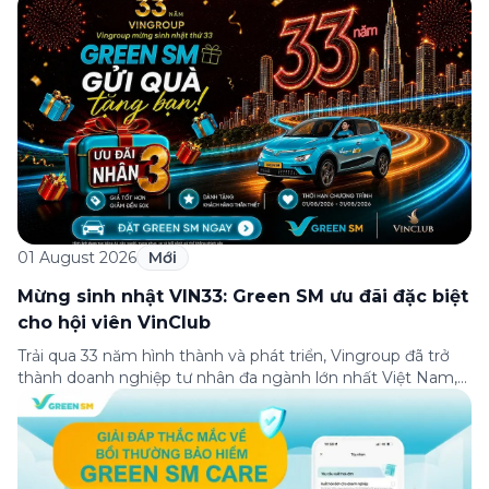
01 August 2026
Mới
Mừng sinh nhật VIN33: Green SM ưu đãi đặc biệt
cho hội viên VinClub
Trải qua 33 năm hình thành và phát triển, Vingroup đã trở
thành doanh nghiệp tư nhân đa ngành lớn nhất Việt Nam,
lọt Top 30 doanh nghiệp lớn nhất Đông Nam Á theo bảng
xếp hạng của Tạp chí Fortune (Mỹ). Nhân kỷ niệm 33 năm
thành lập (8/8/1993 đến 8/8/2026), Green SM trân […]