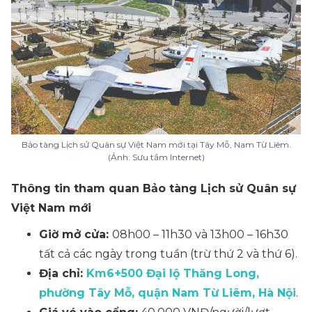
Bảo tàng Lịch sử Quân sự Việt Nam mới tại Tây Mỗ, Nam Từ Liêm.
(Ảnh: Sưu tầm Internet)
Thông tin tham quan Bảo tàng Lịch sử Quân sự
Việt Nam mới
Giờ mở cửa:
08h00 – 11h30 và 13h00 – 16h30
tất cả các ngày trong tuần (trừ thứ 2 và thứ 6).
Địa chỉ:
Km6+500 Đại lộ Thăng Long,
phường Tây Mỗ, quận Nam Từ Liêm, Hà Nội
.