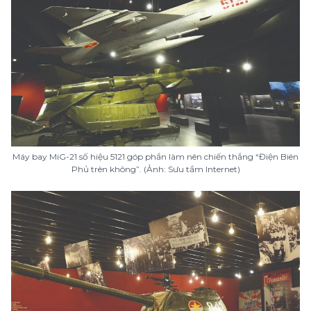
Máy bay MiG-21 số hiệu 5121 góp phần làm nên chiến thắng “Điện Biên
Phủ trên không”. (Ảnh: Sưu tầm Internet)