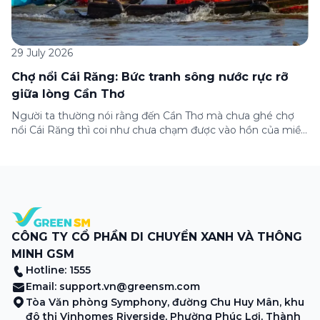
29 July 2026
Chợ nổi Cái Răng: Bức tranh sông nước rực rỡ
giữa lòng Cần Thơ
Người ta thường nói rằng đến Cần Thơ mà chưa ghé chợ
nổi Cái Răng thì coi như chưa chạm được vào hồn của miền
Tây. Từng đoàn ghe xuồng chở đầy trái cây rực rỡ, tiếng
máy nổ lách tách hòa cùng tiếng rao mời vang vọng trong
sương sớm, và cả những cây […]
CÔNG TY CỔ PHẦN DI CHUYỂN XANH VÀ THÔNG
MINH GSM
Hotline: 1555
Email:
support.vn@greensm.com
Tòa Văn phòng Symphony, đường Chu Huy Mân, khu
đô thị Vinhomes Riverside, Phường Phúc Lợi, Thành