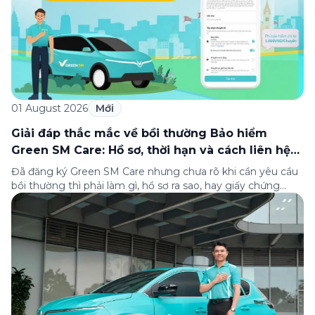
01 August 2026
Mới
Giải đáp thắc mắc về bồi thường Bảo hiểm
Green SM Care: Hồ sơ, thời hạn và cách liên hệ
hỗ trợ
Đã đăng ký Green SM Care nhưng chưa rõ khi cần yêu cầu
bồi thường thì phải làm gì, hồ sơ ra sao, hay giấy chứng
nhận bảo hiểm tìm ở đâu? Bài viết này tổng hợp đầy đủ các
câu hỏi thường gặp nhất về quy trình bồi thường và hỗ trợ
của Green […]