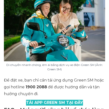
Di chuyển nhanh chóng, êm ái bằng dịch vụ xe điện Green SM (Ảnh:
Green SM)
Để đặt xe, bạn chỉ cần tải ứng dụng Green SM hoặc
gọi hotline
1900 2088
để được hướng dẫn và tận
hưởng chuyến đi.
TẢI APP GREEN SM TẠI ĐÂY