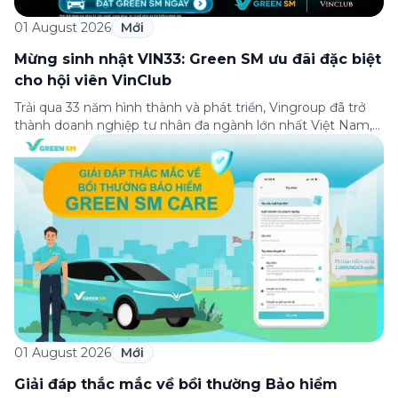
01 August 2026
Mới
Mừng sinh nhật VIN33: Green SM ưu đãi đặc biệt
cho hội viên VinClub
Trải qua 33 năm hình thành và phát triển, Vingroup đã trở
thành doanh nghiệp tư nhân đa ngành lớn nhất Việt Nam,
lọt Top 30 doanh nghiệp lớn nhất Đông Nam Á theo bảng
xếp hạng của Tạp chí Fortune (Mỹ). Nhân kỷ niệm 33 năm
thành lập (8/8/1993 đến 8/8/2026), Green SM trân […]
01 August 2026
Mới
Giải đáp thắc mắc về bồi thường Bảo hiểm