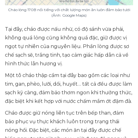
Cháo lòng 170B nổi tiếng với chất lượng món ăn luôn đảm bảo tươi
(Ảnh: Google Maps)
Tại đây, cháo được nấu nhừ, có độ sánh vừa phải,
không quá lỏng cũng không quá đặc, giữ được vị
ngọt tự nhiên của nguyên liệu. Phần lòng được sơ
chế sạch sẽ, trắng tinh, tạo cảm giác hấp dẫn cả về
hình thức lẫn hương vị.
Một tô cháo thập cẩm tại đây bao gồm các loại như
tim, gan, phèo, lưỡi, dồi, huyết… tất cả đều được làm
sạch kỹ càng, đảm bảo thơm ngon khi thưởng thức,
đặc biệt khi kết hợp với nước chấm mắm ớt đậm đà.
Cháo được giữ nóng liên tục trên bếp than, đảm
bảo phục vụ thực khách luôn trong trạng thái
nóng hổi. Đặc biệt, các món ăn tại đây được chế