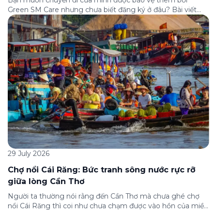
Bạn muốn chuyến đi của mình được bảo vệ thêm bởi
Green SM Care nhưng chưa biết đăng ký ở đâu? Bài viết
dưới đây sẽ hướng dẫn chi tiết cách tham gia (và hủy tham
gia) gói bảo hiểm này ngay trên ứng dụng Green SM, cùng
những lưu ý quan trọng trước khi […]
29 July 2026
Chợ nổi Cái Răng: Bức tranh sông nước rực rỡ
giữa lòng Cần Thơ
Người ta thường nói rằng đến Cần Thơ mà chưa ghé chợ
nổi Cái Răng thì coi như chưa chạm được vào hồn của miền
Tây. Từng đoàn ghe xuồng chở đầy trái cây rực rỡ, tiếng