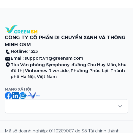
máy nổ lách tách hòa cùng tiếng rao mời vang vọng trong
sương sớm, và cả những cây […]
CÔNG TY CỔ PHẦN DI CHUYỂN XANH VÀ THÔNG
MINH GSM
Hotline: 1555
Email:
support.vn@greensm.com
Tòa Văn phòng Symphony, đường Chu Huy Mân, khu
đô thị Vinhomes Riverside, Phường Phúc Lợi, Thành
phố Hà Nội, Việt Nam
MẠNG XÃ HỘI
Mã số doanh nghiệp: 0110269067 do Sở Tài chính thành