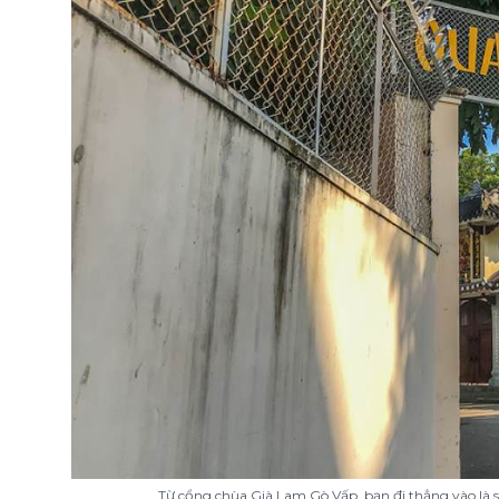
Từ cổng chùa Già Lam Gò Vấp, bạn đi thẳng vào là 