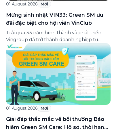
01 August 2026
Mới
Mừng sinh nhật VIN33: Green SM ưu
đãi đặc biệt cho hội viên VinClub
Trải qua 33 năm hình thành và phát triển,
Vingroup đã trở thành doanh nghiệp tư
nhân đa ngành lớn nhất Việt Nam, lọt Top 30
doanh nghiệp lớn nhất Đông Nam Á theo
bảng xếp hạng của Tạp chí Fortune (Mỹ).
Nhân kỷ niệm 33 năm thành lập (8/8/1993
đến 8/8/2026), Green SM trân […]
01 August 2026
Mới
Giải đáp thắc mắc về bồi thường Bảo
hiểm Green SM Care: Hồ sơ, thời hạn