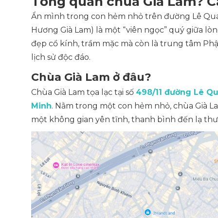
Tổng quan chùa Già Lam? C
Ẩn mình trong con hẻm nhỏ trên đường Lê Quan
Hương Già Lam) là một “viên ngọc” quý giữa lòn
đẹp cổ kính, trầm mặc mà còn là trung tâm Phật 
lịch sử độc đáo.
Chùa Già Lam ở đâu?
Chùa Già Lam tọa lạc tại số
498/11 đường Lê Qu
Minh
. Nằm trong một con hẻm nhỏ, chùa Già Lam
một không gian yên tĩnh, thanh bình đến lạ th