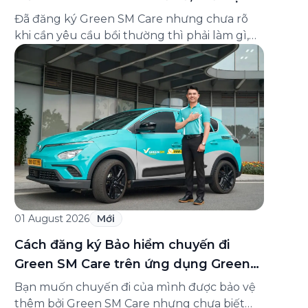
và cách liên hệ hỗ trợ
Đã đăng ký Green SM Care nhưng chưa rõ
khi cần yêu cầu bồi thường thì phải làm gì,
hồ sơ ra sao, hay giấy chứng nhận bảo hiểm
tìm ở đâu? Bài viết này tổng hợp đầy đủ các
câu hỏi thường gặp nhất về quy trình bồi
thường và hỗ trợ của Green […]
01 August 2026
Mới
Cách đăng ký Bảo hiểm chuyến đi
Green SM Care trên ứng dụng Green
SM
Bạn muốn chuyến đi của mình được bảo vệ
thêm bởi Green SM Care nhưng chưa biết