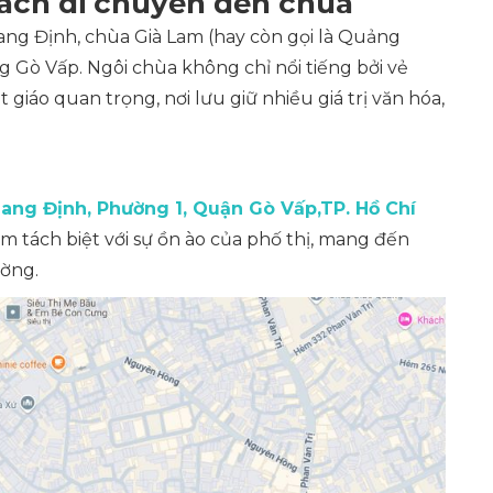
ách di chuyển đến chùa
g Định, chùa Già Lam (hay còn gọi là Quảng
g Gò Vấp. Ngôi chùa không chỉ nổi tiếng bởi vẻ
giáo quan trọng, nơi lưu giữ nhiều giá trị văn hóa,
ang Định, Phường 1, Quận Gò Vấp,TP. Hồ Chí
 tách biệt với sự ồn ào của phố thị, mang đến
ường.