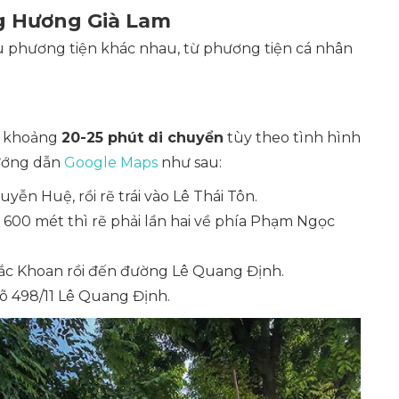
g Hương Già Lam
u phương tiện khác nhau, từ phương tiện cá nhân
t khoảng
20-25 phút di chuyển
tùy theo tình hình
hướng dẫn
Google Maps
như sau:
yễn Huệ, rồi rẽ trái vào Lê Thái Tôn.
g 600 mét thì rẽ phải lần hai về phía Phạm Ngọc
ắc Khoan rồi đến đường Lê Quang Định.
õ 498/11 Lê Quang Định.