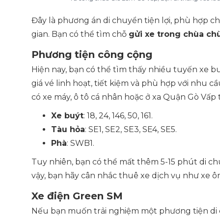
Đây là phương án di chuyển tiện lợi, phù hợp c
gian. Bạn có thể tìm chỗ
gửi xe trong chùa ch
Phương tiện công cộng
Hiện nay, bạn có thể tìm thấy nhiều tuyến xe b
giá vé linh hoạt, tiết kiệm và phù hợp với nhu
có xe máy, ô tô cá nhân hoặc ở xa Quận Gò Vấp t
Xe buýt
: 18, 24, 146, 50, 161.
Tàu hỏa
: SE1, SE2, SE3, SE4, SE5.
Phà
: SWB1.
Tuy nhiên, bạn có thể mất thêm 5-15 phút di c
vậy, bạn hãy cân nhắc thuê xe dịch vụ như xe ôm, 
Xe điện Green SM
Nếu bạn muốn trải nghiệm một phương tiện di ch