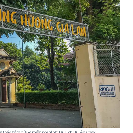
sẽ thấy hầm gửi xe miễn phí (Ảnh: Du Lịch Bụi Ăn Chay)