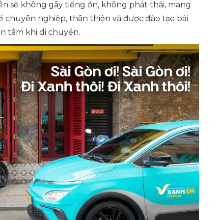
 nên sẽ không gây tiếng ồn, không phát thải, mang
ế chuyên nghiệp, thân thiện và được đào tạo bài
n tâm khi di chuyển.