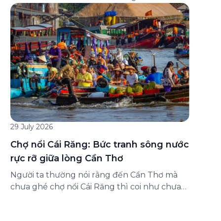
đăng ký ở đâu? Bài viết dưới đây sẽ hướng
dẫn chi tiết cách tham gia (và hủy tham gia)
gói bảo hiểm này ngay trên ứng dụng Green
SM, cùng những lưu ý quan trọng trước khi
[…]
29 July 2026
Chợ nổi Cái Răng: Bức tranh sông nước
rực rỡ giữa lòng Cần Thơ
Người ta thường nói rằng đến Cần Thơ mà
chưa ghé chợ nổi Cái Răng thì coi như chưa
chạm được vào hồn của miền Tây. Từng
đoàn ghe xuồng chở đầy trái cây rực rỡ, tiếng