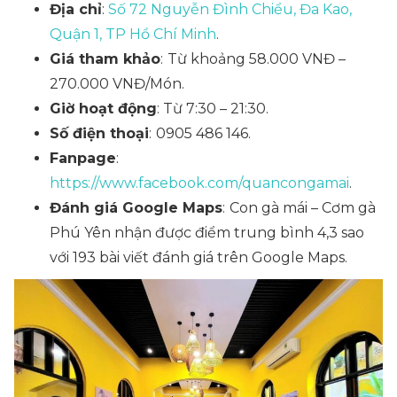
Địa chỉ
:
Số 72 Nguyễn Đình Chiểu, Đa Kao,
Quận 1, TP Hồ Chí Minh
.
Giá tham khảo
:
Từ khoảng 58.000 VNĐ –
270.000 VNĐ/Món.
Giờ hoạt động
: Từ 7:30 – 21:30.
Số điện thoại
:
0905 486 146.
Fanpage
:
https://www.facebook.com/quancongamai
.
Đánh giá Google Maps
:
Con gà mái – Cơm gà
Phú Yên nhận được điểm trung bình 4,3 sao
với 193 bài viết đánh giá trên Google Maps.