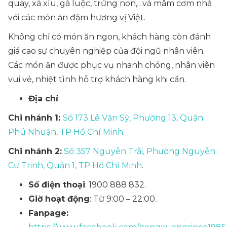
quay, xá xíu, gà luộc, trứng non,…và mâm cơm nhà
với các món ăn đậm hương vị Việt.
Không chỉ có món ăn ngon, khách hàng còn đánh
giá cao sự chuyên nghiệp của đội ngũ nhân viên.
Các món ăn được phục vụ nhanh chóng, nhân viên
vui vẻ, nhiệt tình hỗ trợ khách hàng khi cần.
Địa chỉ
:
Chi nhánh 1:
Số 173 Lê Văn Sỹ, Phường 13, Quận
Phú Nhuận, TP Hồ Chí Minh
.
Chi nhánh 2:
Số 357 Nguyễn Trãi, Phường Nguyễn
Cư Trinh, Quận 1, TP Hồ Chí Minh
.
Số điện thoại
: 1900 888 832.
Giờ hoạt động
: Từ 9:00 – 22:00.
Fanpage: