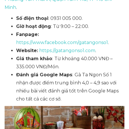
Minh
.
Số điện thoại
: 0931 005 000.
Giờ hoạt động
: Từ 9:00 – 22:00.
Fanpage:
https://www.facebook.com/gatangonso1
.
Website:
https://gatangonso1.com
.
Giá tham khảo
:
Từ khoảng 40.000 VNĐ –
335.000 VNĐ/Món.
Đánh giá Google Maps
:
Gà Ta Ngon Số 1
nhận được điểm trung bình 4,0 – 4,9 sao với
nhiều bài viết đánh giá tốt trên Google Maps
cho tất cả các cơ sở.