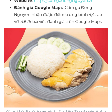
Website
:
https://comgadongnguyen.vn
.
Đánh giá Google Maps
:
Cơm gà Đông
Nguyên nhận được điểm trung bình 4,4 sao
với 3.825 bài viết đánh giá trên Google Maps.
Cơm gà luộc là món ăn làm nên thương hiệu Đông Nguyên từ năm