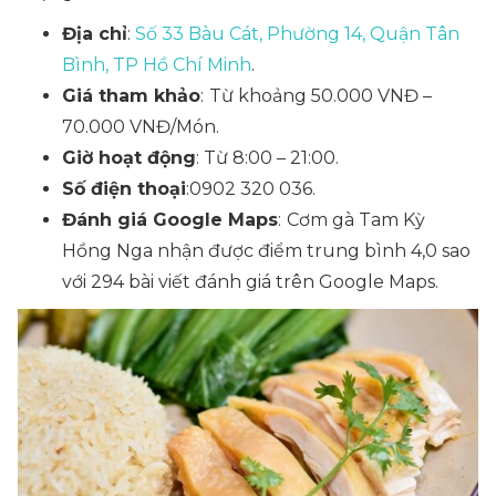
Địa chỉ
:
Số 33 Bàu Cát, Phường 14, Quận Tân
Bình, TP Hồ Chí Minh
.
Giá tham khảo
:
Từ khoảng 50.000 VNĐ –
70.000 VNĐ/Món.
Giờ hoạt động
: Từ 8:00 – 21:00.
Số điện thoại
:0902 320 036.
Đánh giá Google Maps
:
Cơm gà Tam Kỳ
Hồng Nga nhận được điểm trung bình 4,0 sao
với 294 bài viết đánh giá trên Google Maps.