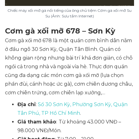
Chiếc máy xối mỡ gà nổi tiếng của ông chủ tiệm Cơm gà xối mỡ Su
Su (Ảnh: Sưu tầm Internet)
Cơm gà xối mỡ 678 – Sơn Kỳ
Cơm gà xối mỡ 678 là một quán cơm bình dân nằm
ở đầu ngõ 30 Sơn Kỳ, Quận Tân Bình. Quán có
không gian rộng nhưng bài trí khá đơn giản, có chỗ
ngồi cả trong nhà và ngoài vỉa hè. Thực đơn quán
cũng đa dạng các món cơm gà xối mỡ (lựa chọn
phần đùi, cánh hoặc ức gà), cơm chiên dương châu,
cơm chiên trứng, cơm chiên lạp xưởng,…
Địa chỉ
:
Số 30 Sơn Kỳ, Phường Sơn Kỳ, Quận
Tân Phú, TP Hồ Chí Minh
.
Giá tham khảo
:
Từ khoảng 43.000 VNĐ –
98.000 VNĐ/Món.