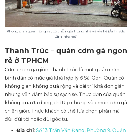
Không gian quán rộng rãi, có chỗ ngồi trong nhà và vỉa hè (Ảnh: Sưu
tầm Internet)
Thanh Trúc – quán cơm gà ngon
rẻ ở TPHCM
Cơm chiên gà giòn Thanh Trúc là một quán cơm
bình dân có mức giá khá hợp lý ở Sài Gòn. Quán có
không gian không quá rộng và bài trí khá đơn giản
nhưng vẫn đảm bảo sự sạch sẽ. Thực đơn của quán
không quá đa dạng, chỉ tập chung vào món cơm gà
chiên giòn. Thực khách có thể lựa chọn phần má
đùi, đùi tỏi hoặc đùi góc tư.
Địa chỉ
:
Số 13 Trần Văn Đang, Phường 9, Quận