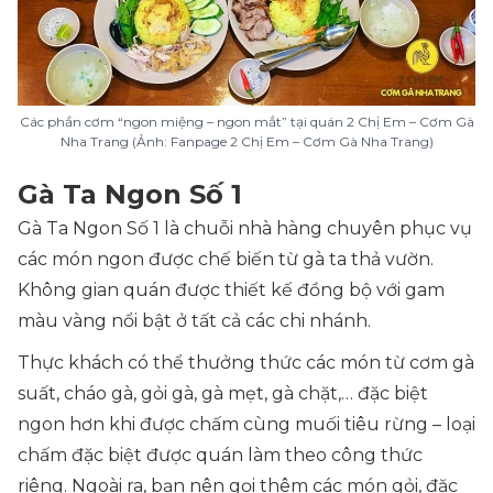
Các phần cơm “ngon miệng – ngon mắt” tại quán 2 Chị Em – Cơm Gà
Nha Trang (Ảnh: Fanpage 2 Chị Em – Cơm Gà Nha Trang)
Gà Ta Ngon Số 1
Gà Ta Ngon Số 1 là chuỗi nhà hàng chuyên phục vụ
các món ngon được chế biến từ gà ta thả vườn.
Không gian quán được thiết kế đồng bộ với gam
màu vàng nổi bật ở tất cả các chi nhánh.
Thực khách có thể thưởng thức các món từ cơm gà
suất, cháo gà, gỏi gà, gà mẹt, gà chặt,… đặc biệt
ngon hơn khi được chấm cùng muối tiêu rừng – loại
chấm đặc biệt được quán làm theo công thức
riêng. Ngoài ra, bạn nên gọi thêm các món gỏi, đặc