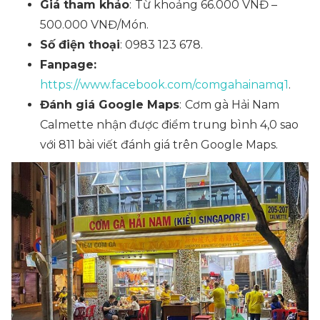
Giá tham khảo
:
Từ khoảng 66.000 VNĐ –
500.000 VNĐ/Món.
Số điện thoại
: 0983 123 678.
Fanpage:
https://www.facebook.com/comgahainamq1
.
Đánh giá Google Maps
:
Cơm gà Hải Nam
Calmette nhận được điểm trung bình 4,0 sao
với 811 bài viết đánh giá trên Google Maps.