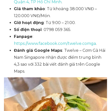
Quận 4, TP Hồ Chí Minh
.
Giá tham khảo
:
Từ khoảng 38.000 VNĐ –
120.000 VNĐ/Món.
Giờ hoạt động
: Từ 9:00 – 21:00.
Số điện thoại
:
0798 059 365.
Fanpage
:
https://www.facebook.com/twelve.comga
.
Đánh giá Google Maps
:
Twelve – Cơm Gà Hải
Nam Singapore nhận được điểm trung bình
4,3 sao với 332 bài viết đánh giá trên Google
Maps.