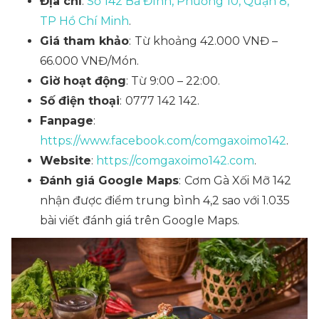
Địa chỉ
:
Số 142 Ba Đình, Phường 10, Quận 8,
TP Hồ Chí Minh
.
Giá tham khảo
:
Từ khoảng 42.000 VNĐ –
66.000 VNĐ/Món.
Giờ hoạt động
: Từ 9:00 – 22:00.
Số điện thoại
:
0777 142 142.
Fanpage
:
https://www.facebook.com/comgaxoimo142
.
Website
:
https://comgaxoimo142.com
.
Đánh giá Google Maps
:
Cơm Gà Xối Mỡ 142
nhận được điểm trung bình 4,2 sao với 1.035
bài viết đánh giá trên Google Maps.