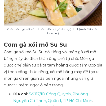
Phần cơm gà với cơm thơm dẻo và gà dai ngọt thịt (Ảnh: Sưu tầm
Internet)
Cơm gà xối mỡ Su Su
Cơm gà xối mỡ Su Su nổi tiếng với món gà xối mỡ
bằng máy do đích thân ông chủ tự chế. Món gà
được chế biến từ gà ta tam hoàng được tẩm ướp gia
vị theo công thức riêng, xối mỡ bằng máy để tạo ra
món gà chiên giòn da bên ngoài nhưng vẫn giữ
được vị mềm, ngọt ở bên trong.
Địa chỉ
:
Số 117/1D Cống Quỳnh, Phường
Nguyễn Cư Trinh, Quận 1, TP Hồ Chí Minh
.